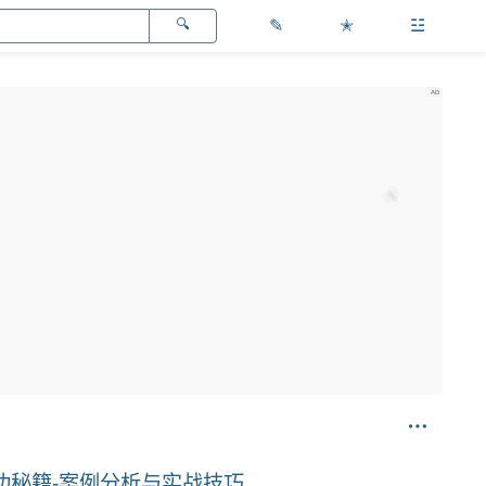
✎
✭
☳
功秘籍-案例分析与实战技巧