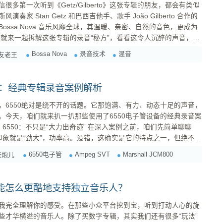
家 Stan Getz 和巴西吉他手、歌手 João Gilberto 合作的
仅让 Bossa Nova 音乐风靡全球，其温暖、亲密、自然的音色，更成为
这次“解剖”，无论是录音新手还是经验丰富的制作人，都能从中获
Bossa Nova
录音技术
混音
友老王
、Bossa Nov...
记：经典专辑录音案例解析
，6550绝对是绕不开的话题。它那饱满、有力、动态十足的声音，
。今天，咱们就来扒一扒那些使用了6550电子管设备的经典录音案
聊聊
0的印象就是“劲大”，功率高。没错，这确实是它的特点之一，但绝不是
率的同时，保持出色的音色表现： 饱满的中低频 ：6550
6550电子管
Ampeg SVT
Marshall JCM800
老炮儿
厚实，...
能怎么更酷地支持独立音乐人？
我完全理解你的感受。在那些小众平台挖到宝，听到打动人心的旋
些才华横溢的音乐人。除了买数字专辑，其实我们还有很多“玩法”