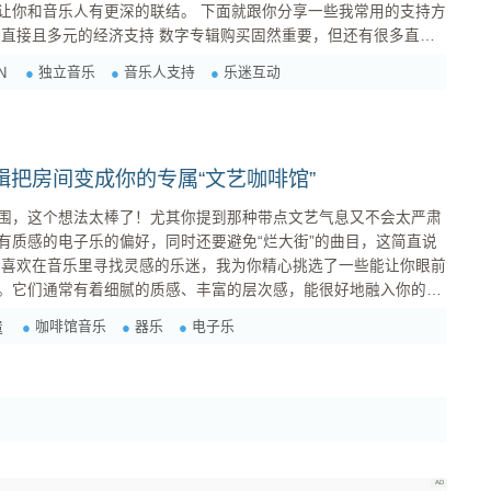
深的联结。 下面就跟你分享一些我常用的支持方
treon, Bandcamp 订阅)
独立音乐
音乐人支持
乐迷互动
N
把房间变成你的专属“文艺咖啡馆”
围，这个想法太棒了！尤其你提到那种带点文艺气息又不会太严肃
有质感的电子乐的偏好，同时还要避免“烂大街”的曲目，这简直说
。它们通常有着细腻的质感、丰富的层次感，能很好地融入你的居
这类音乐以纯粹的
咖啡馆音乐
器乐
电子乐
遗
乐、合成器为核心，营造出一种沉浸式的听感，既能作为背景，也