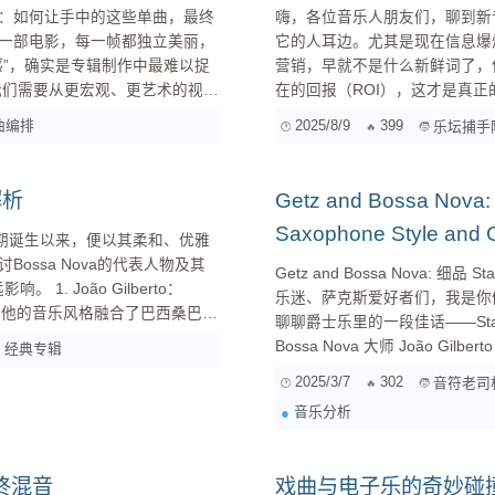
：如何让手中的这些单曲，最终
嗨，各位音乐人朋友们，聊到新
一部电影，每一帧都独立美丽，
它的人耳边。尤其是现在信息爆
感”，确实是专辑制作中最难以捉
营销，早就不是什么新鲜词了，
在的回报（ROI），这才是真
主
程，让你每次KOL合作都心里有谱。 第一步：知己知彼——明确你的专辑“DNA”和
曲编排
2025/8/9
399
乐坛捕手
想着找谁之前，先得搞清楚你自
的房子...
解析
Getz and Bossa Nova: A
Saxophone Style and Co
代末期诞生以来，便以其柔和、优雅
ssa Nova的代表人物及其
Getz and Bossa Nova: 细品 Sta
lberto：
乐迷、萨克斯爱好者们，我是你
聊聊爵士乐里的一段佳话——Stan G
Carlos Jobim合作的专辑
Bossa Nova 大师 João
经典专辑
2025/3/7
302
音符老司
音乐分析
终混音
戏曲与电子乐的奇妙碰