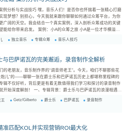
音乐人们！是否你也怀揣着一张精心打磨
实现梦想？别担心，今天我就来跟你聊聊如何通过众筹平台，为你
更广阔的天空。我会结合一个真实案例，深入剖析众筹成功的关键
小A的众筹之旅 小A是一位才华横溢的
花费了两年时间，创作了一系列充满生活气息和个人情感的歌曲，
独立音乐
专辑众筹
音乐人技巧
儿
而，对于一个没有唱片公司支持的独立音乐人来说...
o》：爵士与巴萨诺瓦的完美邂逅，录音制作全解析
们的老朋友，音乐制作界的“调音师老王”。今天，咱们不聊那些花
老炮儿”的——聊聊一张在爵士乐和巴萨诺瓦历史上都堪称里程碑的
o》。这张专辑不仅好听，背后更是有着无数值得我们学习和探讨的录音制作
背景：爵士乐与巴萨诺瓦的浪漫相遇
1964年，正值爵士乐黄金时代。当时，萨克斯大师Stan Getz的演奏才华
Getz/Gilberto
爵士乐
巴萨诺瓦
录音制作
老王
乐也正以其独特的魅力席卷全球。这张专辑的合作，可谓是天作
准匹配KOL并实现营销ROI最大化