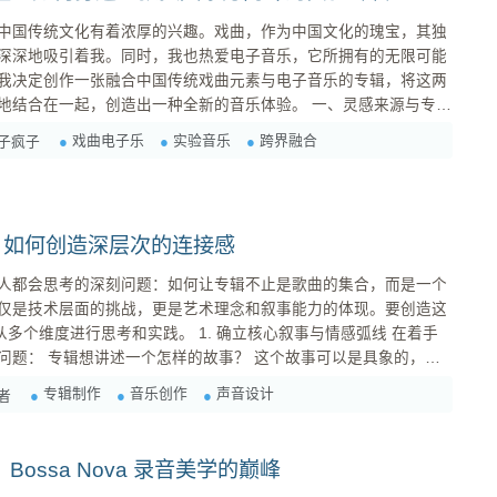
中国传统文化有着浓厚的兴趣。戏曲，作为中国文化的瑰宝，其独
深深地吸引着我。同时，我也热爱电子音乐，它所拥有的无限可能
我决定创作一张融合中国传统戏曲元素与电子音乐的专辑，将这两
一起，创造出一种全新的音乐体验。 一、灵感来源与专辑
戏曲电子乐
实验音乐
跨界融合
子疯子
始思考，如果将这种传统的音乐元素与现代的电子音乐相结合，会
：如何创造深层次的连接感
人都会思考的深刻问题：如何让专辑不止是歌曲的集合，而是一个
仅是技术层面的挑战，更是艺术理念和叙事能力的体现。要创造这
和实践。 1. 确立核心叙事与情感弧线 在着手
可以是具象的，也
明确的人物和情节，但要有一个清晰的起点、发展和终点。 专辑
专辑制作
音乐创作
声音设计
者
o》：Bossa Nova 录音美学的巅峰