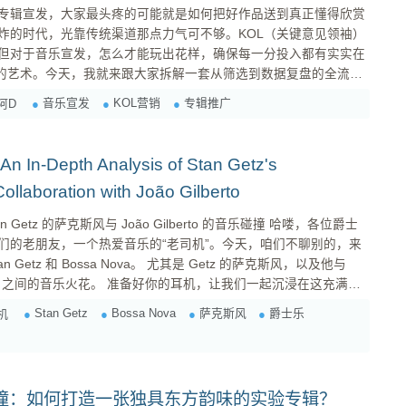
专辑宣发，大家最头疼的可能就是如何把好作品送到真正懂得欣赏
炸的时代，光靠传统渠道那点力气可不够。KOL（关键意见领袖）
但对于音乐宣发，怎么才能玩出花样，确保每一分投入都有实实在
正的艺术。今天，我就来跟大家拆解一套从筛选到数据复盘的全流
目标受众 在你
音乐宣发
KOL营销
专辑推广
阿D
己是谁，你的作品是给谁听的。这就像盖房子，地基不稳，再漂亮
n In-Depth Analysis of Stan Getz's
llaboration with João Gilberto
n Getz 的萨克斯风与 João Gilberto 的音乐碰撞 哈喽，各位爵士
们的老朋友，一个热爱音乐的“老司机”。今天，咱们不聊别的，来
etz 和 Bossa Nova。 尤其是 Getz 的萨克斯风，以及他与
 Gilberto 之间的音乐火花。 准备好你的耳机，让我们一起沉浸在这充满阳
光、沙滩和微醺的音乐世界里吧！ 一、Getz 的“冷”与 Bossa Nova 的“热”：一种奇妙的化学反应...
Stan Getz
Bossa Nova
萨克斯风
爵士乐
机
撞：如何打造一张独具东方韵味的实验专辑？