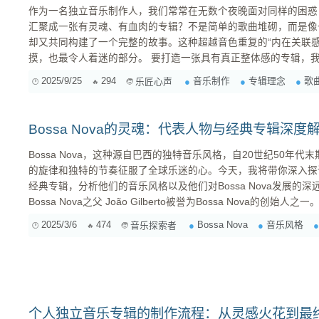
作为一名独立音乐制作人，我们常常在无数个夜晚面对同样的困惑
汇聚成一张有灵魂、有血肉的专辑？不是简单的歌曲堆砌，而是像
却又共同构建了一个完整的故事。这种超越音色重复的“内在关联
摸，也最令人着迷的部分。 要打造一张具有真正整体感的专辑，我们需要从更宏观、更艺术的视角
来审视它。这不仅仅是技术层面的统一，更是理念和情感的贯穿。 一、确立“专辑宇宙”的核心：
2025/9/25
294
音乐制作
专辑理念
歌
乐匠心声
题与叙事 一张专辑的灵魂，往往源于一个清晰的核心主题或叙事线索。它就像一本书的标题，一部
电影的剧本。 ...
Bossa Nova的灵魂：代表人物与经典专辑深度
Bossa Nova，这种源自巴西的独特音乐风格，自20世纪50年
的旋律和独特的节奏征服了全球乐迷的心。今天，我将带你深入探讨Bo
经典专辑，分析他们的音乐风格以及他们对Bossa Nova发展的深远影响。 1. João Gi
Bossa Nova之父 João Gilberto被誉为Bossa Nova的创始人之一。他的音乐风格融合了巴西桑巴的
节奏和爵士乐的即兴，创造出一种全新的声音。1958年，他与Antônio 
2025/3/6
474
Bossa Nova
音乐风格
音乐探索者
《Chega de Saudad...
个人独立音乐专辑的制作流程：从灵感火花到最