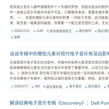
很多独立音乐人都怀揣着制作个人专辑的梦想，但面对复杂的制作
作一张独立音乐专辑并非遥不可及，只要循序渐进，掌握关键步骤
界。 一、 灵感的捕捉与音乐素材的积累 一切始于灵感。这可能是某个瞬间的感受，一段动人的旋
律，甚至是一幅美丽的画面。你需要一个能记录灵感的工具，无论
备忘录，随时捕捉稍纵即逝的灵感火花至关重要。同时，你需要开
2024/12/21
1146
音乐制作
独立音
资深录音师老王
母带
谈谈专辑中的哪些元素对现代电子音乐有深远影
在探索现代电子音乐的过程中，专辑中的各种元素常常对音乐的整
就来聊聊哪些元素在当代电子音乐中发挥了重要作用，以及它们如
合。 1. 结构与布局 现代电子音乐专辑往往追求一定的结构安排，比如开场、高潮和结束片段。在
许多经典电子专辑中，顺序和过渡的选择尤为重要。例如，音乐家
进的节奏引入高潮，最后通过逐渐减去元素来结束。这种结构不仅
2025/1/17
180
电子音乐
现代音乐
音乐爱好者
作品的情感表达。 2. 采样与重混 采样是电子音乐
解读经典电子音乐专辑《Discovery》：Daft P