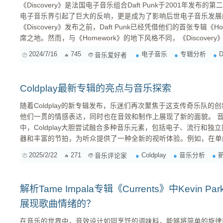
《Discovery》是法国电子音乐组合Daft Punk于2001年发
电子音乐界引起了巨大的反响，更是成为了影响后世电子音乐发展的经典之作
《Discovery》发布之前，Daft Punk已经凭借他们的首张专辑《
席之地。然而，与《Homework》的地下风格不同，《Discove
和创新。 代表性歌曲分析 One More Ti
2024/7/16
745
电子音乐
专辑分析
D
音乐爱好者
Coldplay最新专辑的亮点与音乐探索
随着Coldplay的新专辑发布，乐迷们再次聚焦于这支传奇乐队
他们一贯的情感表达，同时也在音效和制作上展现了新的面貌。 音乐风格的演变 在这张最新专辑
中，Coldplay大胆尝试融合多种音乐元素，包括电子、流行和
器和丰富的节拍，为听众提供了一种全新的视听体验。例如，在单曲《Hi
以感受到强烈而富有活力的节奏，这种转变让人耳目一新。 歌词与主题 歌词方面，冷玩依然保持
2025/2/22
271
Coldplay
音乐分析
音乐评论家
其深刻而细腻的风格。无论是对爱、失去还是自我反思，他们都以一
解析Tame Impala专辑《Currents》中Kevin
展现歌曲情绪的？
在音乐的世界中，音效设计如同烹饪的调味料，能够将简单的旋律