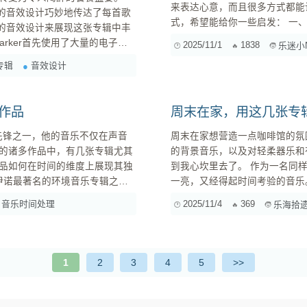
来表达心意，而且很多方式都能让你和音乐人有更
，其中的音效设计巧妙地传达了每首歌
式，希望能给你一些启发： 一、直接且多元的经济支持 数字专辑购买固然重要，但还有很多直接
精湛的音效设计来展现这张专辑中丰
支持渠道，能让资金更高效地到达音乐人手中： 订阅制与众筹平台 (如 Pa
2025/11/1
1838
乐迷小
： ...
 Happen》中，合成器的旋律与
s专辑
音效设计
用...
作品
周末在家，用这几张专辑
领域的先锋之一，他的音乐不仅在声音
周末在家想营造一点咖啡馆的氛
的诸多作品中，有几张专辑尤其
的背景音乐，以及对轻柔器乐和
品如何在时间的维度上展现其独
到我心坎里去了。 作为一名同样喜欢在音乐里寻找灵感的乐迷，我为你精心挑选了一些能让你眼前
一亮，又经得起时间考验的音乐
旅客的焦虑。伊诺在这张专辑中
家空间，带来一份独特的静谧与思考。 一、轻柔器乐：用音符构筑的诗意空间 
音乐时间处理
2025/11/4
369
乐海拾
器乐演奏为主，常常以钢琴、弦
能细细品味。 ...
1
2
3
4
5
>>