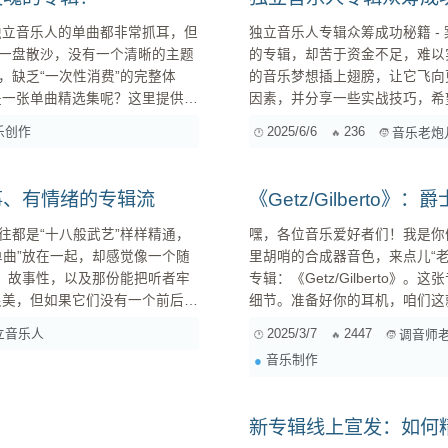
独立音乐人专辑众筹成功秘籍 - 案例分析与实战技巧 嘿，
一盘散沙，没有一个清晰的主题
的专辑，却苦于资金不足，难以
缺乏“一次性消费”的完整体
的音乐梦想插上翅膀，让它飞向
因素，并分享一些实战技巧，希望能给你带来启发。 案例：
独立音乐人，擅长民谣创作。他
乐创作
2025/6/6
236
音乐老炮
音乐风格。在开始创作...
并决心制作一张高质量的专辑。然
事、有情绪的专辑流
《Getz/Gilbert
往都是“十八般武艺”样样精通，
嘿，各位音乐爱好者们！我是你
单曲”放在一起，却感觉像一个随
里胡哨的合成器音色，来点儿“
感、故事性，以及那份能把听者牢
专辑：《Getz/Gilbert
细节。准备好你的耳机，咱们这就开始深度解剖！ 一、专辑
堆漂亮的碎片。专辑也是一样，
《Getz/Gilberto》诞生于
立音乐人
2025/3/7
2447
调音师
已臻化境，而巴西的巴萨诺瓦音
音乐制作
之...
新专辑线上宣发：如何精