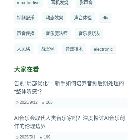
max for live
耳机发烧
影声音
视频配乐
动态效果
声音体验
diy
声音传播
音乐魔法师
音乐发烧友
人风格
战案例
音效技术
electronic
大家在看
告别“局部优化”：新手如何培养音频后期处理的
“整体听感”？
2025/9/12
165
AI音乐会取代人类音乐家吗？深度探讨AI音乐创
作的伦理边界
2025/5/1
199