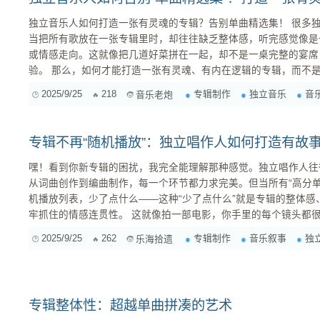
独立音乐人如何打造一张有灵魂的专辑？告别单曲精选集！ 很多独立音乐人的单曲都非常抓耳，但
当把所有歌放在一张专辑里时，却往往缺乏整体感，听完感觉像是
或情感走向。这就像把几道好菜拼在一起，却不是一桌完整的宴席，
验。 那么，如何才能打造一张有灵魂、有内在逻辑的专辑，而不是一张单曲精选集呢？这里提供一
些方法论上的思考： 1. 确立核心概念 (Concept)：专辑的灵魂 专辑的核心概念是统领整张专辑的
2025/9/25
218
专辑制作
独立音乐
音
音乐老炮
灵魂。它可以是一个主题、一种情感、一个故事，甚至是一种独特的
专辑不再“随机播放”：独立唱作人如何打造有故
嘿！看到你新专辑的困扰，我完全能理解那种感觉。独立唱作人往
从词曲创作到编曲制作，每一个环节都力求完美。但当所有“高分
机播放列表，少了点什么——这种“少了点什么”就是专辑的整体
牢抓住的情感连贯性。 这就像拍一部电影，你手里的每个镜头都很美，但如果它们没有一个前后呼
应的故事线和情感起伏，最终呈现出来的就不是一部电影，而是一
2025/9/25
262
专辑制作
音乐叙事
独
乐海拾遗
它是一个完整的艺术表达，不仅仅是几首歌的堆砌。 那么，怎么才能让你的专辑摆脱“随机播放”的
宿命，拥有自己的灵魂呢？ ...
专辑整体性：超越单曲拼凑的艺术