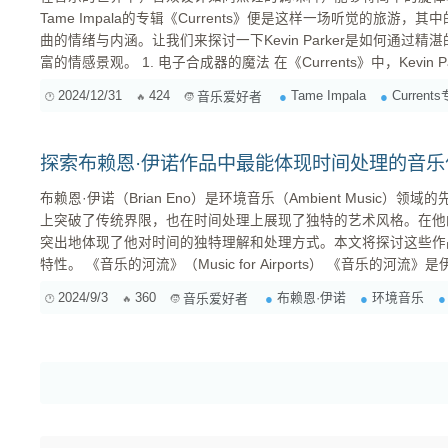
Tame Impala的专辑《Currents》便是这样一场听觉的旅游
曲的情绪与内涵。让我们来探讨一下Kevin Parker是如何通过
富的情感景观。 1. 电子合成器的魔法 在《Currents》中，Kevin Parker首先使用了大量的电子合
成器，这给予了歌曲独特的空间感和层次感。例如，在曲目《Let It
2024/12/31
424
Tame Impala
Current
音乐爱好者
节奏形成了交织，使听众仿佛置身于未来科技的幻梦之中。合成器的使
探索布赖恩·伊诺作品中最能体现时间处理的音乐
布赖恩·伊诺（Brian Eno）是环境音乐（Ambient Music）
上突破了传统界限，也在时间处理上展现了独特的艺术风格。在他
突出地体现了他对时间的独特理解和处理方式。本文将探讨这些作
特性。 《音乐的河流》（Music for Airports） 《音乐的河流》是伊诺最著名的环境音乐专辑之
一。这张专辑的设计初衷是为了创造一个宁静的环境，以减轻机场
2024/9/3
360
布赖恩·伊诺
环境音乐
音乐爱好者
使用了时间延续和循环的技巧，通过不断重复的音轨和渐...