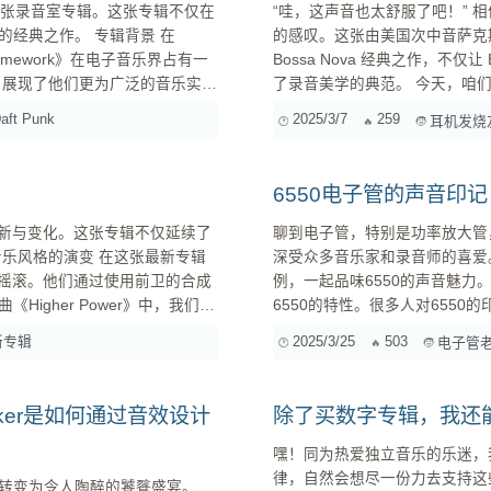
布的第二张录音室专辑。这张专辑不仅在
“哇，这声音也太舒服了吧！” 相信很多第一次听到《Getz/Gilberto》这张专辑的朋友，都会有类似
。 专辑背景 在
的感叹。这张由美国次中音萨克斯风演奏
Homework》在电子音乐界占有一
Bossa Nova 经典之作，不
ry》展现了他们更为广泛的音乐实验
了录音美学的典范。 今天，咱们就来一起拆解这张专辑的录音“秘方”，看看这令人沉醉的声音，究
me 这首歌可以说是《Discovery》中最为著名的曲目之...
竟是如何打造出来的。相信通过
aft Punk
2025/3/7
259
耳机发烧
得启发和实用的技巧。 一
6550电子管的声音印
的创新与变化。这张专辑不仅延续了
聊到电子管，特别是功率放大管
深受众多音乐家和录音师的喜爱
独立摇滚。他们通过使用前卫的合成
例，一起品味6550的声音魅力。 6550：不只是“大力出奇迹” 在深入案例之前，咱们先简单
gher Power》中，我们可
6550的特性。很多人对655
全部。6550的魅力在于它能在提供强大功
新专辑
2025/3/25
503
电子管
种更为成...
的低频下潜深，量感足，中频饱满
 Parker是如何通过音效设计
除了买数字专辑，我还
嘿！同为热爱独立音乐的乐迷，
律，自然会想尽一份力去支持这
转变为令人陶醉的饕餮盛宴。