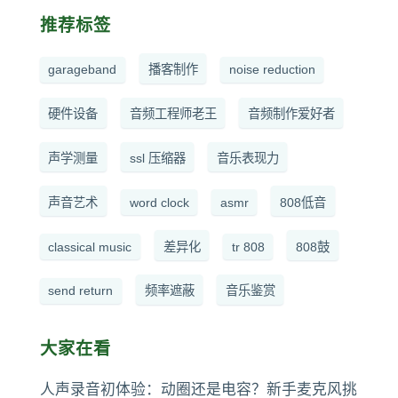
推荐标签
garageband
播客制作
noise reduction
硬件设备
音频工程师老王
音频制作爱好者
声学测量
ssl 压缩器
音乐表现力
声音艺术
word clock
asmr
808低音
classical music
差异化
tr 808
808鼓
send return
频率遮蔽
音乐鉴赏
大家在看
人声录音初体验：动圈还是电容？新手麦克风挑