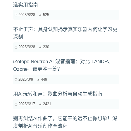
选实用指南
2025/8/28
525
不止于声：具身认知揭示真实乐器为何让学习更
深刻
2025/3/28
230
iZotope Neutron AI 混音指南：对比 LANDR、
Ozone，谁更胜一筹？
2025/3/9
449
用AI玩转和声：歌曲分析与自动生成指南
2025/6/17
2421
别再纠结AI作曲了，它能干的远不止你想象！深
度剖析AI音乐创作全流程