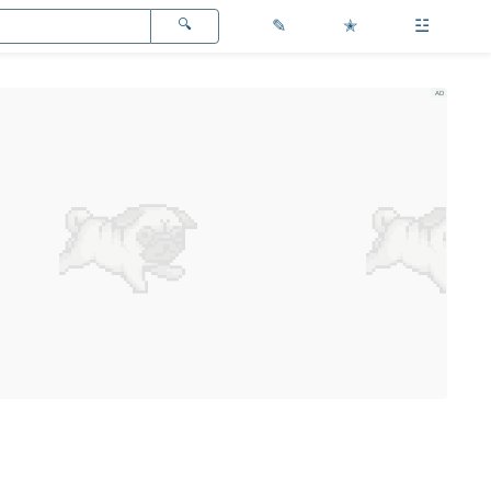
✎
✭
☳