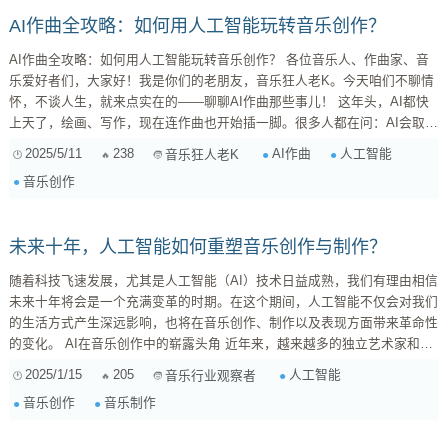
AI作曲全攻略：如何用人工智能玩转音乐创作？
AI作曲全攻略：如何用人工智能玩转音乐创作？ 各位音乐人、作曲家、音
乐爱好者们，大家好！我是你们的老朋友，音乐狂人老K。今天咱们不聊情
怀，不谈人生，就来点实在的——聊聊AI作曲那些事儿！ 这年头，AI都快
上天了，绘画、写作，现在连作曲也开始插一脚。很多人都在问：AI会取代
音乐人吗？AI创作的音乐有灵魂吗？今天，咱们就来扒一扒AI作曲的底裤，
2025/5/11
238
AI作曲
人工智能
音乐狂人老K
看看它到底能干啥，又不能干啥。 一、AI作曲：是机遇还是威胁？ 先别急
音乐创作
着站队，咱们先来客观分析一下。AI作曲，简单来说，就是利用人工智能算
法，自动生成音乐作品...
未来十年，人工智能如何重塑音乐创作与制作？
随着科技飞速发展，尤其是人工智能（AI）技术日益成熟，我们有理由相信
未来十年将会是一个充满变革的时期。在这个期间，人工智能不仅会对我们
的生活方式产生深远影响，也将在音乐创作、制作以及表现方面带来革命性
的变化。 AI在音乐创作中的崭露头角 近年来，越来越多的独立艺术家和大
型唱片公司开始尝试使用AI工具进行歌曲创作。例如，一些基于机器学习算
2025/1/15
205
人工智能
音乐行业观察者
法的软件能够分析数千首热门歌曲，以此生成旋律或者歌词。这种方法不仅
音乐创作
音乐制作
提高了创作效率，还为艺术家们提供了全新的灵感来源。他们可以借助这些
工具快速迭代自己的作品，从而更好地迎合市场需求。 制作流程的新面貌