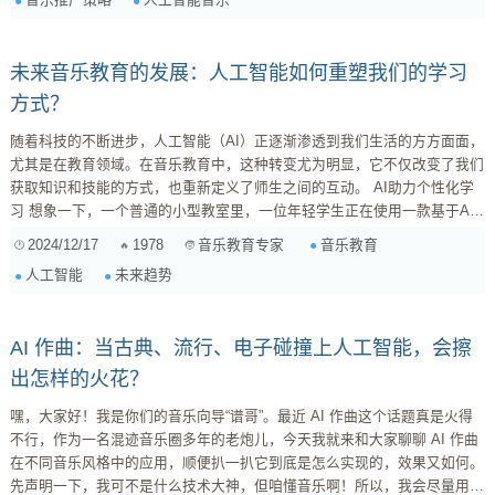
了解听众的喜好、习惯，从而制定更有效的营销策略。 AI音乐营销的核
心：精准、个性化、数据驱动 简单来说，...
未来音乐教育的发展：人工智能如何重塑我们的学习
方式？
随着科技的不断进步，人工智能（AI）正逐渐渗透到我们生活的方方面面，
尤其是在教育领域。在音乐教育中，这种转变尤为明显，它不仅改变了我们
获取知识和技能的方式，也重新定义了师生之间的互动。 AI助力个性化学
习 想象一下，一个普通的小型教室里，一位年轻学生正在使用一款基于AI
的软件来练习钢琴。这款软件能够实时分析他的演奏，并提供定制化反馈，
2024/12/17
1978
音乐教育
音乐教育专家
从乐谱理解到音色把握，无所不包。这种个性化学习体验，有望让每位学生
人工智能
未来趋势
都能按照自己的节奏掌握复杂曲目，而不是被统一课程表束缚。 创造力与
合作 更值得注意的是，AI还可以成为学生创造力的重要催化剂。例...
AI 作曲：当古典、流行、电子碰撞上人工智能，会擦
出怎样的火花？
嘿，大家好！我是你们的音乐向导“谱哥”。最近 AI 作曲这个话题真是火得
不行，作为一名混迹音乐圈多年的老炮儿，今天我就来和大家聊聊 AI 作曲
在不同音乐风格中的应用，顺便扒一扒它到底是怎么实现的，效果又如何。
先声明一下，我可不是什么技术大神，但咱懂音乐啊！所以，我会尽量用大