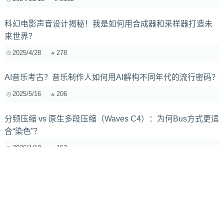
科幻电影声音设计揭秘！我是如何用合成器和采样器打造未
来世界？
2025/4/28
278
AI音乐考古？音乐制作人如何用AI解构不同年代的流行密码？
2025/5/16
206
分频压缩 vs 原生多段压缩（Waves C4）：为何Bus方式更适
合“染色”？
2026/1/10
152
生活Vlog背景音乐推荐：温暖治愈系原声乐器精选
2025/11/3
740
如何使用 LFO 创造独特的音景？