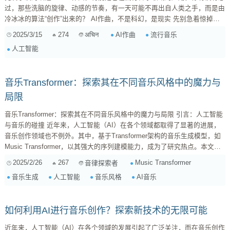
过，那些洗脑的旋律、动感的节奏，有一天可能不再出自人类之手，而是由
冷冰冰的算法“创作”出来的？ AI作曲，不是科幻，是现实 先别急着惊掉下
巴。AI作曲早已不是什么新鲜事儿了。从早期的简单旋律生成，到如今能够
2025/3/15
274
AI作曲
流行音乐
अचिन
独立完成编曲、配器的复杂系统，AI在音乐创作领域的进步速度，简直可以
人工智能
用“一日千里”来形容。 AI作曲的“进化史” 早期阶段： 主要是基于规则...
音乐Transformer：探索其在不同音乐风格中的魔力与
局限
音乐Transformer：探索其在不同音乐风格中的魔力与局限 引言：人工智能
与音乐的碰撞 近年来，人工智能（AI）在各个领域都取得了显著的进展，
音乐创作领域也不例外。其中，基于Transformer架构的音乐生成模型，如
Music Transformer，以其强大的序列建模能力，成为了研究热点。本文将
深入探讨Music Transformer在不同音乐风格中的表现，分析其优势、局限
2025/2/26
267
Music Transformer
音律探索者
以及未来的发展方向。 一、Transformer架构及其在音乐领域的应用 1.1
音乐生成
人工智能
音乐风格
AI音乐
Transformer 架构的核心：注意力机制 ...
如何利用AI进行音乐创作？探索新技术的无限可能
近年来，人工智能（AI）在各个领域的发展引起了广泛关注，而在音乐创作