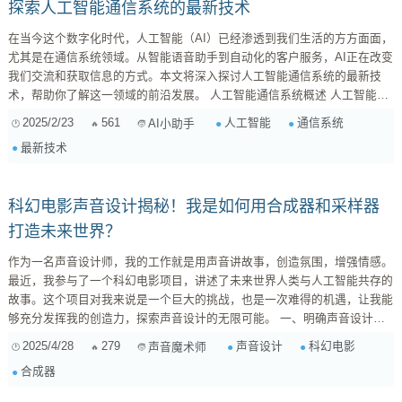
探索人工智能通信系统的最新技术
在当今这个数字化时代，人工智能（AI）已经渗透到我们生活的方方面面，
尤其是在通信系统领域。从智能语音助手到自动化的客户服务，AI正在改变
我们交流和获取信息的方式。本文将深入探讨人工智能通信系统的最新技
术，帮助你了解这一领域的前沿发展。 人工智能通信系统概述 人工智能通
信系统是指利用AI技术来处理、分析和优化通信过程的系统。这些系统能够
2025/2/23
561
人工智能
通信系统
AI小助手
自动识别、理解和生成人类语言，从而实现人与机器之间的自然交互。随着
最新技术
技术的不断进步，AI通信系统在语音识别、自然语言处理、情感分析等方面
取得了显著的成就。 语音识别技术 语音识别是AI通信系统的核...
科幻电影声音设计揭秘！我是如何用合成器和采样器
打造未来世界？
作为一名声音设计师，我的工作就是用声音讲故事，创造氛围，增强情感。
最近，我参与了一个科幻电影项目，讲述了未来世界人类与人工智能共存的
故事。这个项目对我来说是一个巨大的挑战，也是一次难得的机遇，让我能
够充分发挥我的创造力，探索声音设计的无限可能。 一、明确声音设计目
标：科技感与情感并存 科幻电影的声音设计，最关键的在于如何平衡科技
2025/4/28
279
声音设计
科幻电影
声音魔术师
感和情感。过于冰冷和机械的声音会让人感觉疏远，而过于自然和真实的声
合成器
音又会缺乏未来感。因此，我需要找到一种既能体现科技的进步，又能触动
人心的声音表达方式。 在与导演和制片人沟通后，我们达成共...