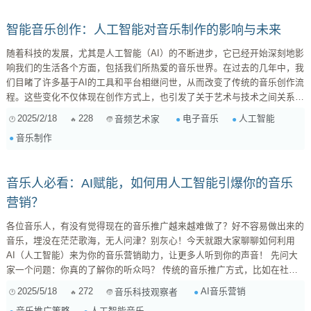
解。 AI的双刃剑 人工智能的出现，为创作提供了无限可能。...
智能音乐创作：人工智能对音乐制作的影响与未来
随着科技的发展，尤其是人工智能（AI）的不断进步，它已经开始深刻地影
响我们的生活各个方面，包括我们所热爱的音乐世界。在过去的几年中，我
们目睹了许多基于AI的工具和平台相继问世，从而改变了传统的音乐创作流
程。这些变化不仅体现在创作方式上，也引发了关于艺术与技术之间关系的
新讨论。 值得注意的是，很多新兴软件能够通过分析大量的数据来进行歌
2025/2/18
228
电子音乐
人工智能
音频艺术家
曲创作。例如，一些程序可以学习经典歌曲的结构、旋律以及节奏，然后自
音乐制作
动生成新的曲子。这样的功能为独立音乐人提供了更多灵感来源，但同时也
带来了一个问题：当机器能够轻松创造出动听的旋律时，人类艺术家的价值
何在？ 探讨一下这些先进工具如何帮...
音乐人必看：AI赋能，如何用人工智能引爆你的音乐
营销？
各位音乐人，有没有觉得现在的音乐推广越来越难做了？好不容易做出来的
音乐，埋没在茫茫歌海，无人问津？别灰心！今天就跟大家聊聊如何利用
AI（人工智能）来为你的音乐营销助力，让更多人听到你的声音！ 先问大
家一个问题：你真的了解你的听众吗？ 传统的音乐推广方式，比如在社交
媒体上发帖、找朋友转发、参加音乐节等等，效果往往比较有限，而且很难
2025/5/18
272
AI音乐营销
音乐科技观察者
精准触达目标受众。但AI的出现，改变了这一切！AI可以帮助我们更深入地
音乐推广策略
人工智能音乐