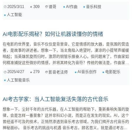
白话，把那些复杂的算法、模型啥的，掰开了揉碎了，讲给你们听。咱们的
2025/3/11
309
AI作曲
音乐科技
谱哥
目标是：既要让音乐制作人能有所收获，也要让音乐爱好者们听得津津有
人工智能
味！ AI 作曲，到底是个啥？ 在聊具体应用之前，咱们先得弄明白，AI 作
曲到底是个啥？简单来说，就是让人工智能来写歌。你给它一些“指示”，
比...
AI电影配乐揭秘？如何让机器读懂你的情绪
在电影的世界里，音乐不仅仅是背景音，它是情感的放大器，是氛围的营造
者，是故事的讲述者。想象一下，当主角陷入绝望时，凄凉的小提琴声缓缓
响起；当英雄凯旋而归时，激昂的铜管乐振奋人心。但问题来了，作曲家如
何精准捕捉这些微妙的情感，并将其转化为音符？传统的做法是，作曲家需
要反复观看样片，与导演沟通，进行大量的尝试和修改。这个过程耗时耗
2025/4/27
279
AI音乐创作
电影配乐
影音老法师
力，而且很大程度上依赖于作曲家的个人经验和灵感。 AI配乐的入局：效
人工智能音乐
率与创新的双刃剑 随着人工智能技术的飞速发展，一种全新的可能性正在
浮出水面——AI配乐。AI配乐，顾名思义，就是利用人工智能技术来创作
电...
AI考古学家：当人工智能复活失落的古代音乐
想象一下，尘封千年的古代乐器，在人工智能的帮助下，重新奏响失落的旋
律，会是怎样一番景象？这并非科幻小说，而是正在发生的现实。AI，这个
曾经遥不可及的技术，正悄然渗透到音乐考古领域，为我们揭开古代音乐的
神秘面纱。 音乐考古的挑战与机遇 音乐考古，顾名思义，就是通过考古学