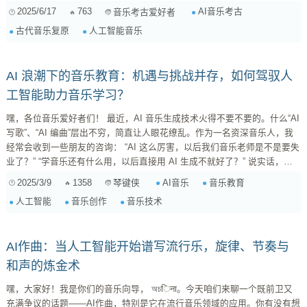
的方法，研究古代音乐的形态、演奏方式和社会功能。然而，这项研究充满
2025/6/17
763
AI音乐考古
音乐考古爱好者
了挑战： 实物资料稀缺： 乐器作为有机物，在漫长的岁月中容易腐烂，能
古代音乐复原
人工智能音乐
够保存下来的寥寥无几。 信息解读困难： 即使发现...
AI 浪潮下的音乐教育：机遇与挑战并存，如何驾驭人
工智能助力音乐学习？
嘿，各位音乐爱好者们！ 最近，AI 音乐生成技术火得不要不要的。什么“AI
写歌”、“AI 编曲”层出不穷，简直让人眼花缭乱。作为一名资深音乐人，我
经常会收到一些朋友的咨询： “AI 这么厉害，以后我们音乐老师是不是要失
业了？” “学音乐还有什么用，以后直接用 AI 生成不就好了？” 说实话，每
次听到这些问题，我都会哭笑不得。AI 确实很强大，但它真的能取代音乐
2025/3/9
1358
AI音乐
音乐教育
琴键侠
教育吗？它会对我们的音乐学习带来什么影响呢？今天，我们就来聊聊这个
人工智能
音乐创作
音乐技术
话题。 一、AI 音乐生成技术：是什么？能做什么？ 首先，我们得搞清楚
AI 音乐生...
AI作曲：当人工智能开始谱写流行乐，旋律、节奏与
和声的炼金术
嘿，大家好！我是你们的音乐向导， অচिना。今天咱们来聊一个既前卫又
充满争议的话题——AI作曲，特别是它在流行音乐领域的应用。你有没有想