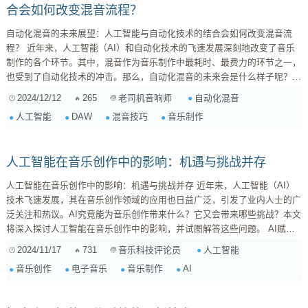
合会如何改变混音流程？
自动化混音的未来展望：人工智能与自动化技术的结合会如何改变混音流
程？ 近年来，人工智能（AI）和自动化技术的飞速发展深刻地改变了音乐
制作的各个环节。其中，混音作为音乐制作中最耗时、最费力的环节之一，
也受到了自动化技术的冲击。那么，自动化混音的未来会是什么样子呢？人
工智能和自动化技术的结合会如何改变混音流程？ 一、自动化混音的现状
2024/12/12
265
自动化混音
老司机音响师
目前，许多DAW软件（数字音频工作站）已经集成了许多自动化混音功
人工智能
DAW
混音技巧
音乐制作
能，例如自动增益、自动均衡、自动压缩等。这些功能可以帮助工程师提高
工作效率，减少人为错误。然而，这些自动化功能仍然存在...
人工智能在音乐创作中的影响：机遇与挑战并存
人工智能在音乐创作中的影响：机遇与挑战并存 近年来，人工智能（AI）
技术飞速发展，其在音乐创作领域的应用也日益广泛，引发了业内人士的广
泛关注和热议。AI究竟能为音乐创作带来什么？它又会带来哪些挑战？本文
将深入探讨人工智能在音乐创作中的影响，并试图解答这些问题。 AI赋能
音乐创作：机遇无限 人工智能为音乐创作带来了许多前所未有的机遇： 提
2024/11/17
731
人工智能
音乐科技评论员
高效率： AI可以快速生成旋律、和声、节奏等音乐元素，大大缩短创作时
音乐创作
电子音乐
音乐制作
AI
间，提高效率。对于一些需要大量背景音乐的项目，例...