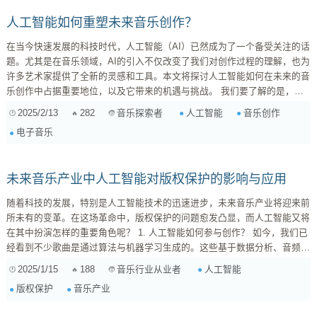
人工智能如何重塑未来音乐创作？
在当今快速发展的科技时代，人工智能（AI）已然成为了一个备受关注的话
题。尤其是在音乐领域，AI的引入不仅改变了我们对创作过程的理解，也为
许多艺术家提供了全新的灵感和工具。本文将探讨人工智能如何在未来的音
乐创作中占据重要地位，以及它带来的机遇与挑战。 我们要了解的是，什
么是“人工智能”实际上就是模仿人类思维、学习及决策能力的一种技术。在
2025/2/13
282
人工智能
音乐创作
音乐探索者
音乐制作中，AI可以分析大量的数据，包括历史作品、当前流行趋势以及听
电子音乐
众偏好，通过这些数据来生成新曲目或提供创意建议。例如，由OpenAI开
发的MuseNet可以根据用户输入的一小段旋律，自动生成一整首完整的乐
曲，这种能力让很多专业作曲家惊叹不已...
未来音乐产业中人工智能对版权保护的影响与应用
随着科技的发展，特别是人工智能技术的迅速进步，未来音乐产业将迎来前
所未有的变革。在这场革命中，版权保护的问题愈发凸显，而人工智能又将
在其中扮演怎样的重要角色呢？ 1. 人工智能如何参与创作？ 如今，我们已
经看到不少歌曲是通过算法与机器学习生成的。这些基于数据分析、音频处
理以及深度学习等技术而来的作品，其实质是一种全新的“合作”方式：人类
2025/1/15
188
人工智能
音乐行业从业者
创作者与计算机之间搭建起了桥梁。然而，这也引出了一个重要问题——这
版权保护
音乐产业
些由AI生成的作品究竟属于谁？ 2. AI带来的挑战与机遇 虽然AI可以帮助我
们创造出丰富多样的新声音，但与此同时，它也可能导...