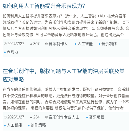
...
如何利用人工智能提升音乐表现力？
如何利用人工智能提升音乐表现力？ 近年来，人工智能（AI）技术在音乐
领域取得了长足的进步，为音乐创作和表现力提升带来了新的可能性。以下
将从几个方面探讨如何利用AI技术提升音乐表现力： 1. 音频处理与合成: 音
色设计与音效制作: AI可以帮助音乐人更精准地设计音色，创造出更具个性
和创意的音效。例如，通过深度学习模型分析大量音乐样本，AI可以学习不
2024/7/27
307
人工智能
音乐制作
音乐制作人
同乐器的音色特征，并根据需求生成新的音色。 混音与母带处理: AI可...
表现力
在音乐创作中，版权问题与人工智能的深层关联及其
应对策略
在当今的音乐创作领域，随着人工智能的发展，版权问题日益突显。音乐制
作不仅仅是旋律和和声的堆砌，更是法律与道德的较量。对于音乐创作者而
言，如何在创新的同时，合法合规地使用AI工具来进行创作，成为了一个不
容忽视的课题。 版权的重要性 版权法为音乐创作提供了保护，使创作者的
作品不被未经授权而使用。随着AI技术的普及，许多音乐人依赖于算法生成
2025/1/27
234
音乐版权
音乐创作专业人士
的旋律与节奏。但这里潜藏着一个风险：AI生成的音乐片段可能与某些已存
人工智能
创作策略
在的作品撞车。为了避免法律纠纷，创作者需要对使用的AI工具有深入的了