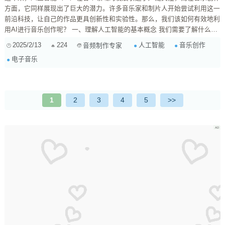
方面，它同样展现出了巨大的潜力。许多音乐家和制片人开始尝试利用这一
前沿科技，让自己的作品更具创新性和实验性。那么，我们该如何有效地利
用AI进行音乐创作呢？ 一、理解人工智能的基本概念 我们需要了解什么是
人工智能。在最简单的定义下，AI是一种模拟人类思维过程的计算机系统。
2025/2/13
224
人工智能
音乐创作
音频制作专家
它能够通过学习大量的数据，自主创造出新的内容。对于音乐来说，这意味
电子音乐
着可以通过算法分析已有的乐曲，从而生成全新的旋律、和声或编排。
二、选择合适的工具 如今市面上有不少专为音楽创作设计的 AI ...
1
2
3
4
5
>>