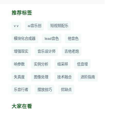
推荐标签
v v
ai音乐创
短视频配乐
模块化合成器
lead音色
他音色
增强现实
音乐设计师
吉他老炮
响参数
实例分析
组采样
低音增
失真度
图像处理
技术融合
进阶指南
乐音行者
摆放技巧
优缺点
大家在看