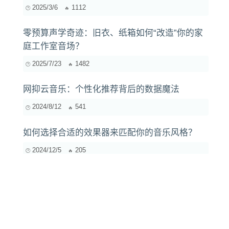
2025/3/6
1112
零预算声学奇迹：旧衣、纸箱如何“改造”你的家
庭工作室音场？
2025/7/23
1482
网抑云音乐：个性化推荐背后的数据魔法
2024/8/12
541
如何选择合适的效果器来匹配你的音乐风格？
2024/12/5
205
从灵感到发布：音乐制作的完整流程详解
2025/9/3
1041
耳机压缩器对音质的影响：你真的了解吗？