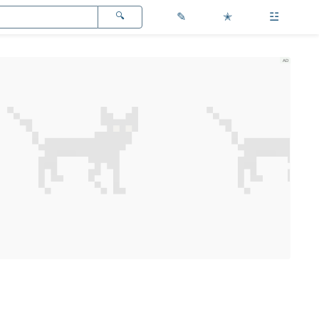
✎
✭
☳