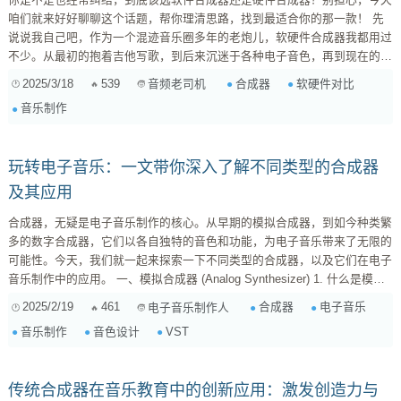
咱们就来好好聊聊这个话题，帮你理清思路，找到最适合你的那一款！ 先
说说我自己吧，作为一个混迹音乐圈多年的老炮儿，软硬件合成器我都用过
不少。从最初的抱着吉他写歌，到后来沉迷于各种电子音色，再到现在的工
作室里堆满了各种设备，一路走来，也算是积累了一些经验。 我觉得吧，
2025/3/18
539
合成器
软硬件对比
音频老司机
选择软硬件合成器，就像选对象，没有绝对的好坏，只有适不适合。关键是
音乐制作
要看你的需求、预算，还有你个人的喜好。 一、音质：模拟 vs 数字，谁更
胜一筹？ 说到音质，这可是个玄学问题！有人喜欢硬件合成器那种温
暖、...
玩转电子音乐：一文带你深入了解不同类型的合成器
及其应用
合成器，无疑是电子音乐制作的核心。从早期的模拟合成器，到如今种类繁
多的数字合成器，它们以各自独特的音色和功能，为电子音乐带来了无限的
可能性。今天，我们就一起来探索一下不同类型的合成器，以及它们在电子
音乐制作中的应用。 一、模拟合成器 (Analog Synthesizer) 1. 什么是模拟
合成器？ 模拟合成器，顾名思义，它使用模拟电路来产生声音。这意味着
2025/2/19
461
合成器
电子音乐
电子音乐制作人
它通过电压控制振荡器 (VCO)、滤波器 (VCF) 和放大器 (VCA) 等组件来生
音乐制作
音色设计
VST
成和塑造声音。模拟合成器最大的特点是它那温暖、厚重、有机的音色，这
是数...
传统合成器在音乐教育中的创新应用：激发创造力与