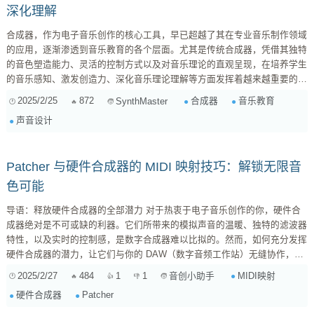
深化理解
合成器，作为电子音乐创作的核心工具，早已超越了其在专业音乐制作领域
的应用，逐渐渗透到音乐教育的各个层面。尤其是传统合成器，凭借其独特
的音色塑造能力、灵活的控制方式以及对音乐理论的直观呈现，在培养学生
的音乐感知、激发创造力、深化音乐理论理解等方面发挥着越来越重要的作
用。本文将深入探讨传统合成器在音乐教育中的具体应用，并分析其优势与
2025/2/25
872
合成器
音乐教育
SynthMaster
挑战，为音乐教育者提供参考。 一、传统合成器的定义与特点 在探讨应用
声音设计
之前，我们首先需要明确“传统合成器”的定义。这里所说的传统合成器，并
非仅仅指历史悠久的模拟合成器，而是泛指那些具备以下特点的硬件合成
器： ...
Patcher 与硬件合成器的 MIDI 映射技巧：解锁无限音
色可能
导语：释放硬件合成器的全部潜力 对于热衷于电子音乐创作的你，硬件合
成器绝对是不可或缺的利器。它们所带来的模拟声音的温暖、独特的滤波器
特性，以及实时的控制感，是数字合成器难以比拟的。然而，如何充分发挥
硬件合成器的潜力，让它们与你的 DAW（数字音频工作站）无缝协作，创
造出更具创意和表现力的音乐作品？本文将深入探讨 Patcher 与硬件合成器
2025/2/27
484
1
1
MIDI映射
音创小助手
的 MIDI 映射技巧，帮助你解锁无限音色可能，让你在音乐创作的道路上更
硬件合成器
Patcher
进一步。 1. 什么是 Patcher？它在 MIDI 映射中扮演什么角色？ 1.1
Patcher 的定义与作用 ...