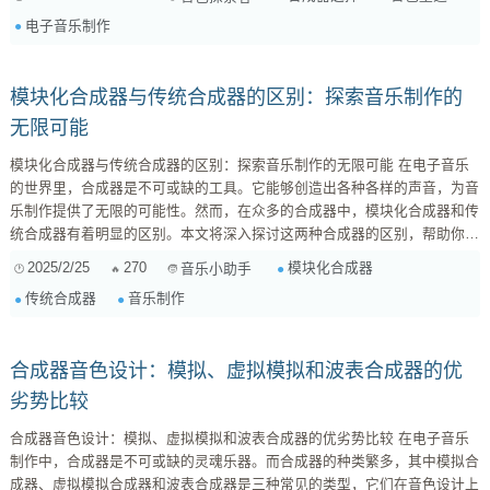
音色的不二之选 模拟合成器，顾名思义，是利用模拟电路来产生和处理声
电子音乐制作
音的合成器。它们通常由振荡器（Oscillator）、滤波器（Filter）、放大器
（Amplifier）等基本模块组成，通过调整这些模块的...
模块化合成器与传统合成器的区别：探索音乐制作的
无限可能
模块化合成器与传统合成器的区别：探索音乐制作的无限可能 在电子音乐
的世界里，合成器是不可或缺的工具。它能够创造出各种各样的声音，为音
乐制作提供了无限的可能性。然而，在众多的合成器中，模块化合成器和传
统合成器有着明显的区别。本文将深入探讨这两种合成器的区别，帮助你更
好地理解它们的特点和应用。 一、模块化合成器与传统合成器的基本概念
2025/2/25
270
模块化合成器
音乐小助手
模块化合成器 是一种由多个独立功能模块组成的合成器。每个模块都有其
传统合成器
音乐制作
特定的功能，如振荡器、滤波器、包络发生器等。用户可以根据自己的需
求，自由地组合这些模块，创造出独一无二的声音。这种...
合成器音色设计：模拟、虚拟模拟和波表合成器的优
劣势比较
合成器音色设计：模拟、虚拟模拟和波表合成器的优劣势比较 在电子音乐
制作中，合成器是不可或缺的灵魂乐器。而合成器的种类繁多，其中模拟合
成器、虚拟模拟合成器和波表合成器是三种常见的类型，它们在音色设计上