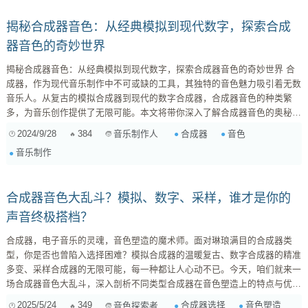
揭秘合成器音色：从经典模拟到现代数字，探索合成
器音色的奇妙世界
揭秘合成器音色：从经典模拟到现代数字，探索合成器音色的奇妙世界 合
成器，作为现代音乐制作中不可或缺的工具，其独特的音色魅力吸引着无数
音乐人。从复古的模拟合成器到现代的数字合成器，合成器音色的种类繁
多，为音乐创作提供了无限可能。本文将带你深入了解合成器音色的奥秘，
从模拟合成器的经典到数字合成器的革新，探索合成器音色的奇妙世界。
2024/9/28
384
合成器
音色
音乐制作人
模拟合成器的经典魅力 模拟合成器，顾名思义，是利用模拟电路来产生声
音乐制作
音的合成器。它们以其温暖、厚实、充满活力的音色而闻名，是许多经典电
子音乐的灵魂所在。一些著名的模拟合成器品牌包括 Moog、Roland、
Yamaha...
合成器音色大乱斗？模拟、数字、采样，谁才是你的
声音终极搭档？
合成器，电子音乐的灵魂，音色塑造的魔术师。面对琳琅满目的合成器类
型，你是否也曾陷入选择困难？模拟合成器的温暖复古、数字合成器的精准
多变、采样合成器的无限可能，每一种都让人心动不已。今天，咱们就来一
场合成器音色大乱斗，深入剖析不同类型合成器在音色塑造上的特点与优
势，帮你找到最适合自己的声音利器。 一、模拟合成器：复古情怀与温暖
2025/5/24
349
合成器选择
音色塑造
音色探索者