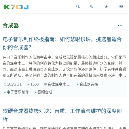
✎
✭
☳
合成器
电子音乐制作终极指南：如何慧眼识珠，挑选最适合
你的合成器？
在电子音乐制作的浩瀚宇宙中，合成器无疑是最核心的组成部分。它们是声
音的炼金术士，将你的创意转化为振动的能量，最终抵达听众的耳膜。然
而，面对市面上琳琅满目的合成器，无论是软件还是硬件，初学者往往会感
到无所适从，甚至经验丰富的制作人也可能在新的选择面前犹豫不决。本文
旨在为你提供一份详尽的指南，帮助你理清思路，根据自身的需求和偏好，
2025/3/1
1538
合成器选择
音律炼金术士
挑选到最适合你的合成器。 一、理解合成器的基本类型：打开声音的万花
电子音乐制作
音频合成
筒 在深入探讨选择方法之前，我们首先需要了解合成器的基本类型。不同
的合成器采用不同的声音生成方式，因此具有独特的音色特点和适用场景。
...
软硬合成器终极对决：音质、工作流与维护的深度剖
析
你是不是也经常纠结，到底该选软件合成器还是硬件合成器？别担心，今天