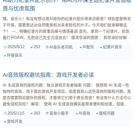
AI助力纪录片配乐创作？用AI为环保主题纪录片营造敬
畏与忧虑氛围
嘿，音乐人！有没有想过用AI给你的纪录片配乐带来点新意？特别是那种关
于环保，需要表达对自然敬畏和对未来担忧的片子。今天咱们就来聊聊这
个！ 一、明确纪录片的叙事风格与情感基调 首先，拿到一个纪录片，别急
着打开DAW。先把自己完全沉浸进去！ 摸清导演的意图 ：和导演好好聊
聊，这部片子TA想表达什么？是冷静的揭露，还是充满希望的呼吁？整体
2025/5/12
253
AI配乐
纪录片音乐
AI音乐老司机
的风格是写实的，还是带有一些诗意的浪漫？理解导演的意图，是配乐不跑
环保音乐
偏的第一步。 分析影片的节奏 ...
AI音效版权避坑指南：游戏开发者必读
AI 生成音效的版权问题：独立游戏开发者指南 问题： 我想用 AI 生成一些
独特的音效，用于我的游戏开发项目。但是我担心这些音效的版权问题。我
是否需要购买额外的授权，才能将它们用于商业用途？有没有什么方法可以
避免侵权风险？ 解答： 使用 AI 生成音效确实能带来便利和创意，但版权
问题需要认真对待。以下是一些建议，帮助您了解和规避潜在的风险： 了
2025/11/5
263
AI音效
版权问题
音效小能手
解 AI 音效生成平台的授权条款： ...
游戏开发