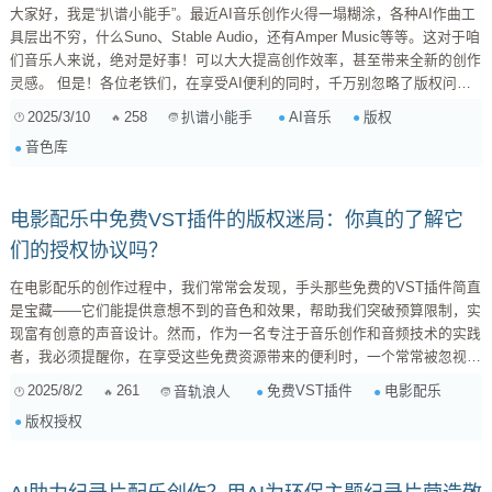
大家好，我是“扒谱小能手”。最近AI音乐创作火得一塌糊涂，各种AI作曲工
具层出不穷，什么Suno、Stable Audio，还有Amper Music等等。这对于咱
们音乐人来说，绝对是好事！可以大大提高创作效率，甚至带来全新的创作
灵感。 但是！各位老铁们，在享受AI便利的同时，千万别忽略了版权问
题！AI音乐创作可不是随便玩玩的，里面涉及的版权问题多着呢，一不小心
2025/3/10
258
AI音乐
版权
扒谱小能手
就可能踩“雷”，甚至惹上官司。今天我就来跟大家扒一扒AI音乐创作中，那
音色库
些容易被忽视的版权“雷区”。 一、 音色库的版权迷雾 很多AI音乐生成工
具，都会用到大量的音色库。这些音色库，可不...
电影配乐中免费VST插件的版权迷局：你真的了解它
们的授权协议吗？
在电影配乐的创作过程中，我们常常会发现，手头那些免费的VST插件简直
是宝藏——它们能提供意想不到的音色和效果，帮助我们突破预算限制，实
现富有创意的声音设计。然而，作为一名专注于音乐创作和音频技术的实践
者，我必须提醒你，在享受这些免费资源带来的便利时，一个常常被忽视但
至关重要的问题浮出水面：版权与授权。 免费，不等于无限制使用 “免费”
2025/8/2
261
免费VST插件
电影配乐
音轨浪人
这个词，在软件领域往往带有迷惑性。许多人会想当然地认为，既然是免费
版权授权
下载的插件，那就可以随意用于任何项目，包括商业性的电影配乐。但事实
远非如此。免费VST插件的“免费”通常指的是获取和安装无需支付费...