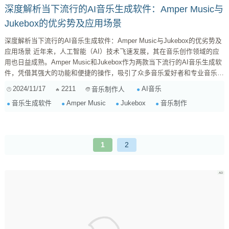
深度解析当下流行的AI音乐生成软件：Amper Music与
Jukebox的优劣势及应用场景
深度解析当下流行的AI音乐生成软件：Amper Music与Jukebox的优劣势及
应用场景 近年来，人工智能（AI）技术飞速发展，其在音乐创作领域的应
用也日益成熟。Amper Music和Jukebox作为两款当下流行的AI音乐生成软
件，凭借其强大的功能和便捷的操作，吸引了众多音乐爱好者和专业音乐人
的关注。本文将对这两款软件进行深度解析，比较其优劣势，并探讨它们在
2024/11/17
2211
AI音乐
音乐制作人
不同音乐类型上的适用性。 Amper Music：注重实用性和效率 Amper
音乐生成软件
Amper Music
Jukebox
音乐制作
Music更像是一个专业的音乐创作辅助工具，它注重实用性和效率。用户可
以通过简单的操作，快速生成...
1
2