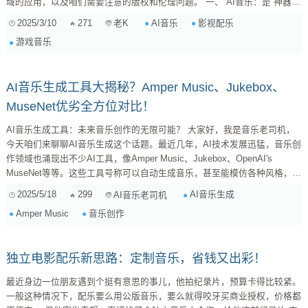
域的应用，以及咱们需要注意的版权和伦理问题。 一、 AI音乐：是“神器”
还是“暗器”？ 先说说AI音乐到底是个啥。简单来说，就是用人工智能技术来
2025/3/10
271
AI音乐
影视配乐
老K
创作音乐。你给它一些指令，比如风格、节奏、情绪等等，它就能“唰唰唰”
游戏音乐
给你整出一段音乐来。听起来是不是很神奇？ 1. AI音乐在影视和游戏中的
应用 AI音乐在影视和游戏中能干啥呢？ ...
AI音乐生成工具大揭秘？Amper Music、Jukebox、
MuseNet优劣全方位对比！
AI音乐生成工具：未来音乐创作的无限可能？ 大家好，我是音乐老司机，
今天咱们来聊聊AI音乐生成这个话题。最近几年，AI技术发展迅猛，音乐创
作领域也涌现出不少AI工具，像Amper Music、Jukebox、OpenAI's
MuseNet等等。这些工具号称可以自动生成音乐，甚至能模仿各种风格，听
起来是不是很神奇？ 但AI音乐生成工具真的有那么神吗？它们在实际应用
2025/5/18
299
AI音乐生成
AI音乐老司机
中表现如何？对于音乐人来说，这些工具是助力创作的利器，还是抢饭碗的
Amper Music
音乐创作
威胁？今天，咱们就来深入剖析一下这些AI音乐生成工具的优缺点，看看它
们到底能给我们带来什么。 AI音乐生成...
独立电影配乐新思路：定制音乐，省钱又出彩！
最近身边一位朋友遇到个挺有意思的事儿，他拍纪录片，预算卡得比较紧。
一般这种情况下，配乐要么用公版音乐，要么就得咬牙买商业授权，价格都