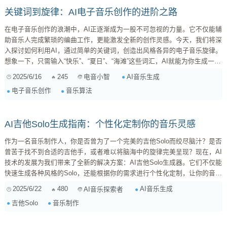
关键词到旋律：AI电子音乐创作的进阶之路
在电子音乐创作的浪潮中，AI正逐渐成为一股不可忽视的力量。它不仅能辅
助音乐人完成繁琐的编曲工作，更能激发全新的创作灵感。今天，我们将深
入探讨如何利用AI，通过简单的关键词，创造出风格各异的电子音乐旋律。
想象一下，只需输入“快乐”、“夏日”、“海滩”这些词汇，AI就能为你生成一段
充满阳光气息的旋律，是不是很神奇？ 一、AI音乐生成的原理：从数据到
2025/6/16
245
AI音乐生成
电音小智
旋律的奇妙旅程 AI音乐生成并非凭空捏造，其背后是复杂的算法和庞大的
电子音乐创作
音乐算法
数据集。简单来说，AI通过学习海量的音乐作品，掌握不同风格、情绪与旋
律之间的关联。当我们输入关键词时，AI会分析这些词...
AI吉他Solo生成指南：个性化定制你的音乐灵感
作为一名音乐制作人，你是否曾为了一个完美的吉他Solo而绞尽脑汁？是否
曾苦于找不到合适的吉他手，或者难以将脑海中的旋律完美呈现？现在，AI
技术的发展为我们带来了全新的解决方案：AI吉他Solo生成器。它们不仅能
快速生成各种风格的Solo，还能根据你的需求进行个性化定制，让你的音乐
创作更加高效和自由。 为什么选择AI生成吉他Solo？ **效率提升：**告别
2025/6/22
480
AI音乐生成
AI音乐探索者
漫长的寻找吉他手和排练过程，AI能在几秒钟内生成多种不同风格的Solo，
吉他Solo
音乐制作
供你选择和修改。 **灵感激发：**当你缺乏灵感时，AI生成的Solo可以为你
提供新的思路和方向，帮助...