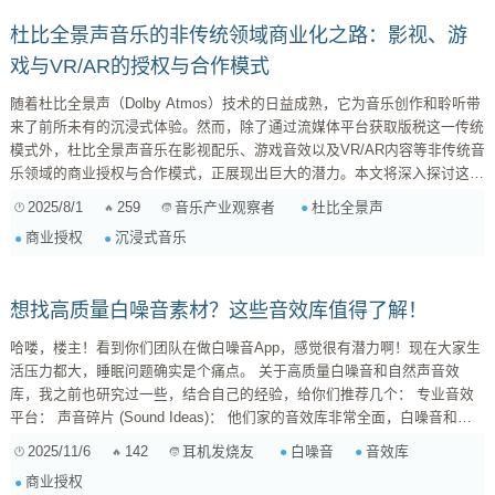
杜比全景声音乐的非传统领域商业化之路：影视、游
戏与VR/AR的授权与合作模式
随着杜比全景声（Dolby Atmos）技术的日益成熟，它为音乐创作和聆听带
来了前所未有的沉浸式体验。然而，除了通过流媒体平台获取版税这一传统
模式外，杜比全景声音乐在影视配乐、游戏音效以及VR/AR内容等非传统音
乐领域的商业授权与合作模式，正展现出巨大的潜力。本文将深入探讨这些
领域的发展前景，并列举一些具体的案例，以供参考。 影视配乐：沉浸式
2025/8/1
259
杜比全景声
音乐产业观察者
音效的全新维度 在电影和电视剧中，声音扮演着至关重要的角色，它能够
商业授权
沉浸式音乐
增强情感表达，营造氛围，并引导观众的注意力。杜比全景声技术能够为影
视作品带来更加逼真和立体的音效体验。想象一下，在一部动作电影中，子
弹从四面八方呼啸而过...
想找高质量白噪音素材？这些音效库值得了解！
哈喽，楼主！看到你们团队在做白噪音App，感觉很有潜力啊！现在大家生
活压力都大，睡眠问题确实是个痛点。 关于高质量白噪音和自然声音效
库，我之前也研究过一些，结合自己的经验，给你们推荐几个： 专业音效
平台： 声音碎片 (Sound Ideas)： 他们家的音效库非常全面，白噪音和自
然声种类也很多，质量很高，细节丰富，空间感很强。循环播放效果也做得
2025/11/6
142
白噪音
音效库
耳机发烧友
不错，不容易听出重复。缺点是价格相对较高，授权方式比较复杂，需要仔
商业授权
细研究。 ...