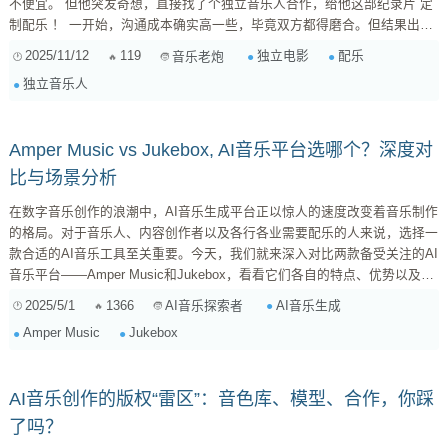
不便宜。 但他突发奇想，直接找了个独立音乐人合作，给他这部纪录片 定
制配乐 ！ 一开始，沟通成本确实高一些，毕竟双方都得磨合。但结果出乎
意料的好！音乐和影像的契合度简直完美，感觉每一个音符都踩在点上。而
2025/11/12
119
独立电影
配乐
音乐老炮
且，费用比商业授权 便宜太多 了！ 这事儿让我觉得，对于独立制片人来
独立音乐人
说，这绝对是个值得考虑的选项。 为啥推荐这种模式？ ...
Amper Music vs Jukebox, AI音乐平台选哪个？深度对
比与场景分析
在数字音乐创作的浪潮中，AI音乐生成平台正以惊人的速度改变着音乐制作
的格局。对于音乐人、内容创作者以及各行各业需要配乐的人来说，选择一
款合适的AI音乐工具至关重要。今天，我们就来深入对比两款备受关注的AI
音乐平台——Amper Music和Jukebox，看看它们各自的特点、优势以及适
用场景，帮你找到最适合你的那一个。 一、初识Amper Music与Jukebox：
2025/5/1
1366
AI音乐生成
AI音乐探索者
定位与核心功能 Amper Music（已被Shutterstock收购并更名为
Amper Music
Jukebox
Shutterstock Music） ...
AI音乐创作的版权“雷区”：音色库、模型、合作，你踩
了吗？