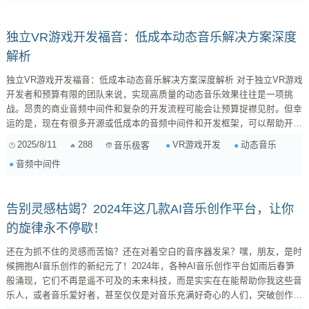
独立VR游戏开发福音：低成本动态音乐解决方案深度
解析
独立VR游戏开发福音：低成本动态音乐解决方案深度解析 对于独立VR游戏
开发者和预算有限的团队来说，实现高质量的动态音乐效果往往是一项挑
战。昂贵的商业音频中间件和复杂的开发流程可能会让预算捉襟见肘。但幸
运的是，现在有很多开源或低成本的音频中间件和开发框架，可以帮助开发
者们快速实现基本的动态音乐功能，提升VR游戏的沉浸感和体验。 本文将
2025/8/11
288
VR游戏开发
动态音乐
音乐极客
深入分析这些工具的特点、优缺点以及上手难度，并提供一些实用的配置和
音频中间件
使用建议，以便开发者们在资源受限的情况下也能有效地提升游戏音频质
量。 1. FMOD Studio (免费/个人授权) ...
告别灵感枯竭？2024年这几款AI音乐创作平台，让你
的旋律永不停歇！
还在为抓不住的灵感而苦恼？还在对着空白的音序器发呆？嘿，朋友，是时
候拥抱AI音乐创作的新纪元了！2024年，各种AI音乐创作平台如雨后春笋
般涌现，它们不再是遥不可及的未来科技，而是实实在在能帮助你我这些音
乐人，或者音乐爱好者，甚至仅仅是对音乐充满好奇心的人们，突破创作瓶