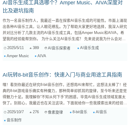
AI音乐生成工具选哪个？Amper Music、AIVA深度对
比及避坑指南
作为一名音乐制作人，我最近一直在探索AI音乐生成的可能性。市面上涌现
出各种AI音乐工具，让人眼花缭乱。为了帮助大家更好地选择，我深入研究
并对比分析了几款主流的AI音乐生成工具，包括Amper Music和AIVA，希
望我的经验能帮到你。 为什么关注AI音乐生成？ 先来说说我为什么会对AI
音乐生成感兴趣。 简单来说，它能帮我解决以下问题： 快速生成灵感 ：
2025/5/11
389
AI音乐生成
AI音乐探索者
遇到创作瓶颈时，AI可以生成一些基础的旋律和和弦，作为灵感起点。 降
Amper Music
AIVA
低制作成本 ...
AI玩转8-bit音乐创作：快速入门与商业用途工具指南
嘿！看到你最近在研究8-bit音乐创作，还想用AI来帮忙，这想法太棒了！经
典的8-bit游戏音乐确实有种魔力，那种简单却抓耳的旋律，至今听来还是觉
得魅力十足。我理解你“不知从何下手”的困惑，毕竟AI音乐生成领域发展太
快了。别担心，我最近也在关注这块，下面就给你一些我摸索出来的经验和
工具推荐，希望能帮你快速上手，甚至生成一些能用于商业用途的8-bit音乐
2025/10/7
276
8-bit音乐
AI音乐
像素旋律
素材！ 为什么AI适合生成8-bit音乐？ 8-bit音乐的特点是音色受限（通常只
音乐制作
有方波、三角波、噪音和PCM采样），复调有限。这种“约束美学”反而很适
合AI来学习和模仿。AI可以快速生成大量符合特定音色和旋...