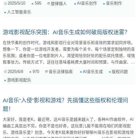
颈，释放无限可能的强大工具。今天，我就来扒一扒几款时下热门的AI音乐
2025/5/10
595
AI音乐创作
音乐制作
旋律猎人
创作平台，从功能、特点、价格等多个维度，帮你找到最适合你的那一个！
人工智能音乐
为什么要关注AI音乐创作平台？ 在深入了解这些平台之前，咱们先来聊
聊，为啥AI音乐创作平台现在这么火？ ...
游戏影视配乐突围：AI音乐生成如何破局版权迷雾？
在快节奏的创作时代，游戏和影视行业对背景音乐和音效的需求如同井喷。
想象一下，你是一位游戏开发者，需要为每个关卡、每个场景定制独特的音
乐氛围；或者你是一位电影制片人，渴望用恰到好处的配乐烘托情感，增强
叙事张力。传统方式下，这往往意味着耗费大量时间和预算，与作曲家、音
乐制作人反复沟通，修改调整。而现在，AI音乐生成技术的出现，似乎为我
2025/6/8
970
AI音乐生成
版权问题
音乐法律指南
们打开了一扇通往高效与创新的大门。 AI音乐生成：效率与创意的双刃剑
游戏影视配乐
AI音乐生成并非新鲜事物，但近年来，随着深度学习算法的飞速发展，其能
力已实现质的飞跃。只需输入简单的文本描述、选择风格流派，AI就...
AI音乐“入侵”影视和游戏？先搞懂这些版权和伦理问
题！
大家好，我是老K。最近啊，这AI音乐是越来越火了，各种AI作曲软件、AI
编曲工具层出不穷。你是不是也好奇，这玩意儿能不能用在咱们的影视配
乐、游戏音乐里？别急，今天老K就来跟你好好聊聊AI音乐在影视和游戏领