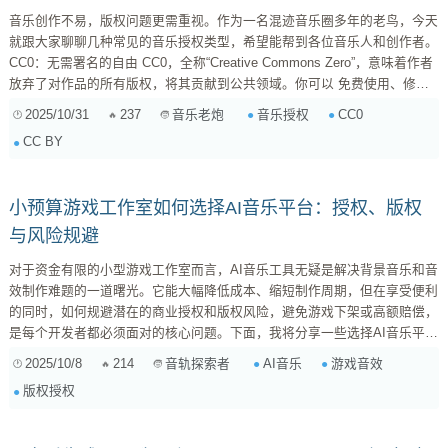
音乐创作不易，版权问题更需重视。作为一名混迹音乐圈多年的老鸟，今天
就跟大家聊聊几种常见的音乐授权类型，希望能帮到各位音乐人和创作者。
CC0：无需署名的自由 CC0，全称“Creative Commons Zero”，意味着作者
放弃了对作品的所有版权，将其贡献到公共领域。你可以 免费使用、修
改、传播，甚至用于商业用途，无需署名 。 适用场景： 寻找完全免费、无
2025/10/31
237
音乐授权
CC0
音乐老炮
版权限制的背景音乐、音效等素材。 注意事项： 虽然CC0意...
CC BY
小预算游戏工作室如何选择AI音乐平台：授权、版权
与风险规避
对于资金有限的小型游戏工作室而言，AI音乐工具无疑是解决背景音乐和音
效制作难题的一道曙光。它能大幅降低成本、缩短制作周期，但在享受便利
的同时，如何规避潜在的商业授权和版权风险，避免游戏下架或高额赔偿，
是每个开发者都必须面对的核心问题。下面，我将分享一些选择AI音乐平台
时的关键考量点和建议。 1. 核心考量：商业授权与版权归属 这是选择AI音
2025/10/8
214
AI音乐
游戏音效
音轨探索者
乐平台时最重要的部分。务必仔细阅读平台的《服务条款》(Terms of
版权授权
Service)和《许可协议》(License Agreement)。 ...