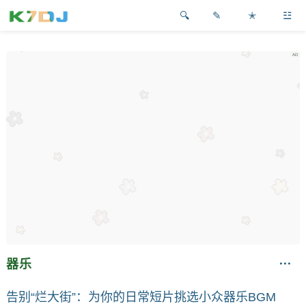
✎
✭
☳
器乐
告别“烂大街”：为你的日常短片挑选小众器乐BGM