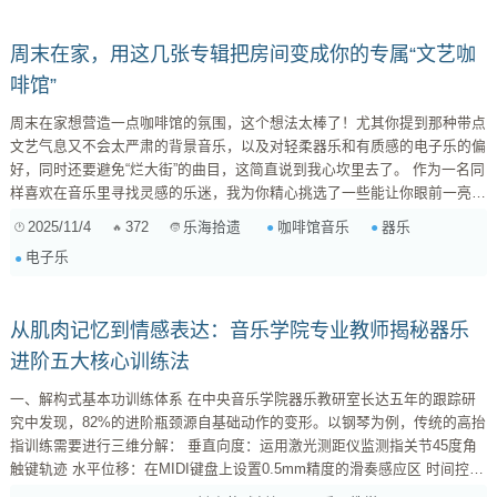
和、从尖锐到温暖等不同的音色效果。 ...
周末在家，用这几张专辑把房间变成你的专属“文艺咖
啡馆”
周末在家想营造一点咖啡馆的氛围，这个想法太棒了！尤其你提到那种带点
文艺气息又不会太严肃的背景音乐，以及对轻柔器乐和有质感的电子乐的偏
好，同时还要避免“烂大街”的曲目，这简直说到我心坎里去了。 作为一名同
样喜欢在音乐里寻找灵感的乐迷，我为你精心挑选了一些能让你眼前一亮，
又经得起时间考验的音乐。它们通常有着细腻的质感、丰富的层次感，能很
2025/11/4
372
咖啡馆音乐
器乐
乐海拾遗
好地融入你的居家空间，带来一份独特的静谧与思考。 一、轻柔器乐：用
电子乐
音符构筑的诗意空间 这类音乐以纯粹的器乐演奏为主，常常以钢琴、弦
乐、合成器为核心，营造出一种沉浸式的听感，既能作为背景，也能细细品
味。 ...
从肌肉记忆到情感表达：音乐学院专业教师揭秘器乐
进阶五大核心训练法
一、解构式基本功训练体系 在中央音乐学院器乐教研室长达五年的跟踪研
究中发现，82%的进阶瓶颈源自基础动作的变形。以钢琴为例，传统的高抬
指训练需要进行三维分解： 垂直向度：运用激光测距仪监测指关节45度角
触键轨迹 水平位移：在MIDI键盘上设置0.5mm精度的滑奏感应区 时间控
制：通过高速摄影逐帧分析指尖接触琴键的毫秒级时值 某附中学生在采用