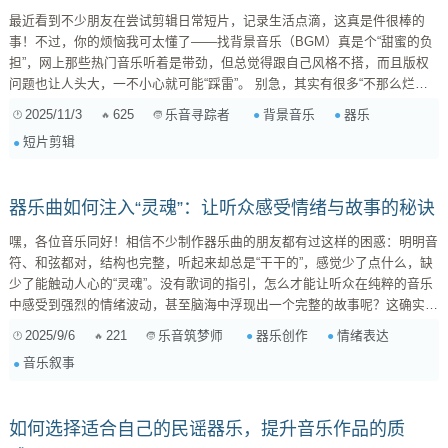
最近看到不少朋友在尝试剪辑日常短片，记录生活点滴，这真是件很棒的
事！不过，你的烦恼我可太懂了——找背景音乐（BGM）真是个“甜蜜的负
担”，网上那些热门音乐听着是带劲，但总觉得跟自己风格不搭，而且版权
问题也让人头大，一不小心就可能“踩雷”。 别急，其实有很多“不那么烂大
街”的器乐BGM选择，既能凸显你的个人风格，又不用担心版权困扰。作为
2025/11/3
625
背景音乐
器乐
乐音寻踪者
一名也喜欢在音乐里“淘宝”的短片爱好者，今天就来跟你分享一些我的小心
短片剪辑
得和推荐！ 为什么选择器乐BGM？ 在你一头扎进找音乐之前，先想想为什
么器乐BGM会是日常短片的首选： ...
器乐曲如何注入“灵魂”：让听众感受情绪与故事的秘诀
嘿，各位音乐同好！相信不少制作器乐曲的朋友都有过这样的困惑：明明音
符、和弦都对，结构也完整，听起来却总是“干干的”，感觉少了点什么，缺
少了能触动人心的“灵魂”。没有歌词的指引，怎么才能让听众在纯粹的音乐
中感受到强烈的情绪波动，甚至脑海中浮现出一个完整的故事呢？这确实是
器乐创作的一大挑战，但也是它的魅力所在。 今天，我们就来聊聊如何为
2025/9/6
221
器乐创作
情绪表达
乐音筑梦师
器乐曲注入情感与故事感，让它变得鲜活起来。 1. 旋律与和声：情绪的底
音乐叙事
色与语言 旋律和和声是音乐最直接的情感载体，它们就像器乐曲的“语言”。
旋律的呼吸与线条 ...
如何选择适合自己的民谣器乐，提升音乐作品的质