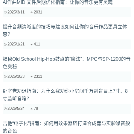
AI作曲MIDI文件后期优化指南：让你的音乐更有灵魂
2025/3/11
2031
提升音频清晰度的技巧与建议如何让你的音乐作品更具立体
感?
2025/1/21
411
揭秘Old School Hip-Hop鼓点的“魔法”：MPC与SP-1200的音
色奥秘
2025/10/3
2311
卧室党劝退指南：为什么我劝你小房间千万别盲目上7寸、8
寸监听音箱？
2026/5/24
78
吉他“电子化”指南：如何用效果器链打造合成器与实验噪音般
的音色