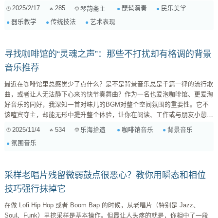
曲《草原小姐妹》风雪段落时交替使用长轮带打音和绞二弦的特殊组合手
2025/2/17
285
琵琶演奏
民乐美学
琴韵斋主
法：先用每分钟480次的高频轮值制造密集雪粒听觉效果；随后突然转为单
器乐教学
传统技法
艺术表现
音重扣象征马蹄深陷雪坑；接着快速提拉子弦配合右手掌拍面板模拟狂风呼
啸声...... 实务要点提醒（以D调定弦为例） ...
寻找咖啡馆的“灵魂之声”：那些不打扰却有格调的背景
音乐推荐
最近在咖啡馆里总感觉少了点什么？是不是背景音乐总是千篇一律的流行歌
曲，或者让人无法静下心来的快节奏舞曲？作为一名也爱泡咖啡馆、更爱淘
好音乐的同好，我深知一首对味儿的BGM对整个空间氛围的重要性。它不
该喧宾夺主，却能无形中提升整个体验，让你在阅读、工作或与朋友小憩
时，都能感受到一份恰到好处的舒适与格调。 我整理了几类我觉得特别适
2025/11/4
534
咖啡馆音乐
背景音乐
乐海拾遗
合在咖啡馆里播放的音乐风格，它们大多不那么“流行”，但胜在有品质、有
氛围音乐
深度，且能营造出那种让人安心沉浸的氛围。希望这份小小的私藏歌单，能
给你带来一些新的灵感。 1. 舒缓Lo-fi Hip-hop / Chillhop：都市里的慢节奏
呼吸...
采样老唱片残留微弱鼓点很恶心？教你用瞬态和相位
技巧强行抹掉它
在做 Lofi Hip Hop 或者 Boom Bap 的时候，从老唱片（特别是 Jazz、
Soul、Funk）里挖采样是基本操作。但最让人头疼的就是，你相中了一段