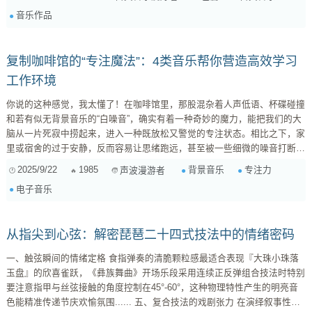
情感的洗礼，通过复杂的人物对话和动人的旋律引导听众进入深邃的思考。
音乐作品
另外， 《约翰受难曲》 （Johannes-P...
复制咖啡馆的“专注魔法”：4类音乐帮你营造高效学习
工作环境
你说的这种感觉，我太懂了！在咖啡馆里，那股混杂着人声低语、杯碟碰撞
和若有似无背景音乐的“白噪音”，确实有着一种奇妙的魔力，能把我们的大
脑从一片死寂中捞起来，进入一种既放松又警觉的专注状态。相比之下，家
里或宿舍的过于安静，反而容易让思绪跑远，甚至被一些细微的噪音打断。
你提到需要那种“恰到好处的干扰”，既能掩盖更具侵扰性的噪音，又能让大
2025/9/22
1985
背景音乐
专注力
声波漫游者
脑保持适度活跃，不至于因为太安静而神游，同时最好还有点“聪明”或“故事
电子音乐
感”，这正是我们寻找“工作/学习背景音乐”的关键。 这其实涉及到心理声学
中的一个概念： “适度唤醒理论” 。完全的安静会让大脑的“默认模式网络”
（...
从指尖到心弦：解密琵琶二十四式技法中的情绪密码
一、触弦瞬间的情绪定格 食指弹奏的清脆颗粒感最适合表现『大珠小珠落
玉盘』的欣喜雀跃，《彝族舞曲》开场乐段采用连续正反弹组合技法时特别
要注意指甲与丝弦接触的角度控制在45°-60°，这种物理特性产生的明亮音
色能精准传递节庆欢愉氛围...... 五、复合技法的戏剧张力 在演绎叙事性乐