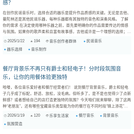
感？
在创作民谣音乐时，选择合适的器乐是提升作品质感的关键。无论是吉他、
曼陀林还是其他民谣乐器，每种乐器都有其独特的音色和演奏风格。 了解
你的需求 在决定使用哪种乐器之前，首先要明确你的作品需要传达的情感
与氛围。如果你的歌声柔和且富有故事感，吉他或许是一个理想的选择；而
如果你想营造一种悠扬、浪漫的气氛，曼陀林或小提琴将为你的音乐增添独
2025/1/22
194
民谣音乐
音乐创作者群体
特的色彩。 体验与实验 建议你亲自试弹几种不同的器乐，感受它们在演奏
器乐选择
音乐制作
中的表现。在这个过程中，不妨尝试即兴创作，看看哪种器乐和你的歌曲最
协调。可以去乐器店或音乐工作坊，与同样热爱音乐的人一起交流和分
享，...
餐厅背景乐不再只有爵士和轻电子！分时段氛围音
乐，让你的用餐体验更独特
哈喽，各位音乐爱好者和餐厅经营者们！ 说到餐厅背景音乐，爵士和轻电
子几乎成了标配，舒适、放松，没毛病。但听多了，是不是也觉得少了点新
鲜感？或者想给自己的店打造更独特的氛围？今天咱们就来聊聊，除了这两
种“老朋友”，还有哪些宝藏音乐类型能为你的餐厅在不同时段“锦上添花”，
让顾客耳目一新！ 1. 早餐时段：唤醒活力，轻柔开启新一天 早餐时间，人
2026/1/19
120
餐厅音乐
背景音乐
乐享生活家
们刚从睡梦中醒来，需要的是一种温柔的唤醒，而不是刺激或喧嚣。音乐的
氛围营造
节奏要缓和，旋律要舒展，避免重低音或强烈人声。 推荐风格： ...