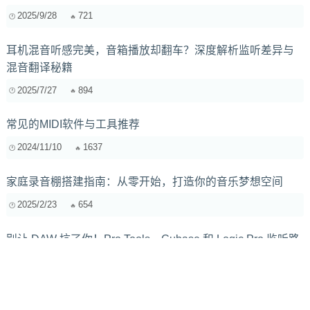
2025/9/28
721
耳机混音听感完美，音箱播放却翻车？深度解析监听差异与
混音翻译秘籍
2025/7/27
894
常见的MIDI软件与工具推荐
2024/11/10
1637
家庭录音棚搭建指南：从零开始，打造你的音乐梦想空间
2025/2/23
654
别让 DAW 坑了你！Pro Tools、Cubase 和 Logic Pro 监听路
径大揭秘
2025/3/5
759