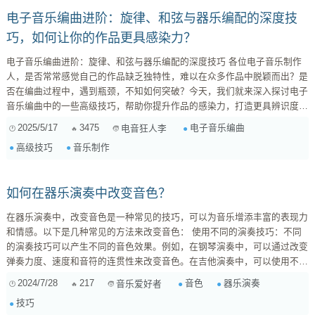
电子音乐编曲进阶：旋律、和弦与器乐编配的深度技
巧，如何让你的作品更具感染力？
电子音乐编曲进阶：旋律、和弦与器乐编配的深度技巧 各位电子音乐制作
人，是否常常感觉自己的作品缺乏独特性，难以在众多作品中脱颖而出？是
否在编曲过程中，遇到瓶颈，不知如何突破？今天，我们就来深入探讨电子
音乐编曲中的一些高级技巧，帮助你提升作品的感染力，打造更具辨识度的
声音。 1. 旋律创作：如何创造抓耳又独特的旋律？ 旋律是音乐的灵魂，一
2025/5/17
3475
电子音乐编曲
电音狂人李
个好的旋律能够瞬间抓住听众的耳朵。但如何创作出抓耳又独特的旋律呢？
高级技巧
音乐制作
跳出固有思维，尝试非常规音阶与调式 ： 别再局限于...
如何在器乐演奏中改变音色？
在器乐演奏中，改变音色是一种常见的技巧，可以为音乐增添丰富的表现力
和情感。以下是几种常见的方法来改变音色： 使用不同的演奏技巧：不同
的演奏技巧可以产生不同的音色效果。例如，在钢琴演奏中，可以通过改变
弹奏力度、速度和音符的连贯性来改变音色。在吉他演奏中，可以使用不同
的拨弦方式、滑音和弯音来改变音色。 调整乐器的设置：对于一些电子乐
2024/7/28
217
音色
器乐演奏
音乐爱好者
器或合成器，可以通过调整音色参数来改变音色。这些参数包括音色滤波
技巧
器、包络控制和音色效果器等。通过调整这些参数，可以实现从明亮到柔