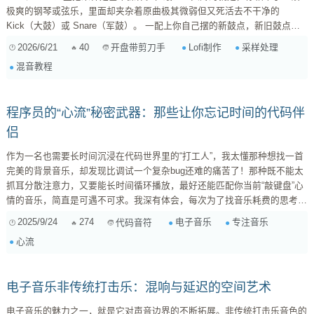
极爽的钢琴或弦乐，里面却夹杂着原曲极其微弱但又死活去不干净的
Kick（大鼓）或 Snare（军鼓）。 一配上你自己摆的新鼓点，新旧鼓点直
接撞车、相位打架，整个低频糊成一团，高频又冒出莫名其妙的“沙沙”声。
2026/6/21
40
Lofi制作
采样处理
开盘带剪刀手
今天不扯虚的，直接上干货，聊聊怎么用 相位抵消 、 瞬态塑形 以及几种
混音教程
业内常用的“邪道”手段，把这些残留鼓点彻底弄干净。 ...
程序员的“心流”秘密武器：那些让你忘记时间的代码伴
侣
作为一名也需要长时间沉浸在代码世界里的“打工人”，我太懂那种想找一首
完美的背景音乐，却发现比调试一个复杂bug还难的痛苦了！那种既不能太
抓耳分散注意力，又要能长时间循环播放，最好还能匹配你当前“敲键盘”心
情的音乐，简直是可遇不可求。我深有体会，每次为了找音乐耗费的思考时
间，都感觉是在“犯罪”。 不过，经过一番摸索和“试错”，我发现了一些能有
2025/9/24
274
电子音乐
专注音乐
代码音符
效帮我进入“心流”状态的音乐类型和策略。今天就来和大家分享一下我的“秘
心流
密武器”，希望能帮到同样苦恼的你。 为什么有些音乐能助你进入“心流”？
首先，我们得了解一下，什么样的音乐对专注工作是“有效”的： ...
电子音乐非传统打击乐：混响与延迟的空间艺术
电子音乐的魅力之一，就是它对声音边界的不断拓展。非传统打击乐音色的