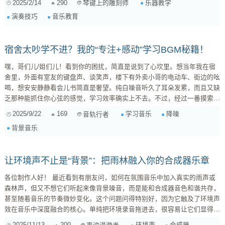
2025/2/14
290
乐器教学
琴键上的雕刻师
这套方法后，肖邦练习曲的完成速度提升37%，同时肌肉疲劳指数下降
演奏技巧
音乐教育
21%。 二、动态平衡控制技术 上海交响乐团首席...
宿舍太吵学不进？我的“专注+感动”学习BGM秘籍！
嘿，哥们儿/姐们儿！看到你的困扰，简直是说到了心坎里。想当年我在宿
舍里，外面有室友的键盘声、谈笑声，楼下有外卖小哥的电动车、街边的吆
喝，想安安静静看会儿书简直是奢望。纯白噪音听久了耳朵发累，而且又缺
乏那种能抓住你心弦的感觉，学习效率确实上不去。不过，经过一番摸索，
我找到了一些秘诀，希望能帮到你！ 为什么普通的音乐不起作用？ 很多时
2025/9/22
169
学习音乐
降噪
音轨行者
候，我们选择流行歌曲，但那些有歌词、有高潮、有复杂编排的音乐，反而
背景音乐
更容易分散注意力。大脑会不自觉地去处理歌词的意义、旋律的起伏，甚至
跟着哼唱，这样你用来学习的认知资源就被“占用了”。而纯粹的背景音
效，...
让环境声不止是“背景”：把雨林融入你的合成器乐章
各位制作人好！ 最近看到有朋友问，如何在氛围音乐中加入真实的雨声或
森林声，但又不想它们听起来像背景噪音，而是能和合成器音色和谐共存，
甚至随着音乐的节奏微妙变化。这个问题问得特别好，因为它触及了环境声
效在音乐中深度融合的核心。单纯把环境录音拖进去，很容易让它们显得格
格不入。今天就来聊聊我的心得和一些常用插件。 要让环境声真正“活”起
2025/11/13
200
环境声
合成器