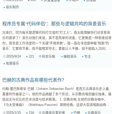
声波漫游者
来，与你的合成器对话，关键在于对其进行 精细化处理和动态互动设计 。
音乐制作
核心理念：把环境声当成一个“乐器”来对待 不要把它当成一个不可动的背
景，...
程序员专属“代码伴侣”：那些与逻辑共鸣的背景音乐
兄弟们，同为每天跟逻辑代码打交道的“打工人”，我太能理解你们对背景音
乐的需求了！音乐对我们来说，真不是简单的消遣，它更像是一种思维润滑
剂，甚至是工作流里的一个关键“环境参数”。我一直在寻找那种能“陪跑”的
音乐：它要有节奏，但不能喧宾夺主；要能让人平静，但不能陷入沉闷；最
好没有那些动辄高潮迭起的波澜，只有平稳延续的音景，像一条静静流淌的
2025/9/24
221
编程音乐
专注
码农乐痴
河流，托举着我们的思绪，让我们能长时间专注，又不易疲惫。 经过这些
氛围音乐
年“身经百战”的探索，我总结了一些我觉得特别适合编程、思考的音乐类型
和特点，希望能帮到有同样困扰的你。 核心需求解析：为什么我们对“工作
音乐”如此挑剔？ ...
巴赫的古典作品有哪些代表作？
约翰·塞巴斯蒂安·巴赫（Johann Sebastian Bach）是西方古典音乐史上最
重要的作曲家之一。他的作品跨越了多个形式，从宗教合唱到器乐独奏，展
现出无与伦比的艺术深度与技术精湛。 1. 宗教合唱 在他的宗教合唱中，
《马太受难曲》 （Matthäus-Passion）堪称经典。这部大型清唱剧由两个
部分组成，讲述耶稣最后日子的故事。它不仅仅是一部宗教作品，更是一场
2025/1/15
216
巴赫
古典音乐
古典音乐爱好者