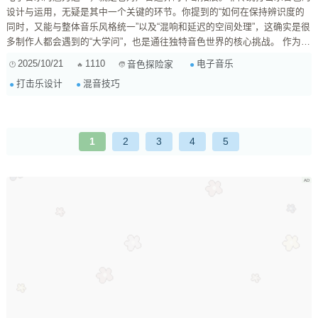
设计与运用，无疑是其中一个关键的环节。你提到的“如何在保持辨识度的
同时，又能与整体音乐风格统一”以及“混响和延迟的空间处理”，这确实是很
多制作人都会遇到的“大学问”，也是通往独特音色世界的核心挑战。 作为一
名在声音世界摸爬滚打多年的制作人，我深知这种纠结。非传统打击乐，比
2025/10/21
1110
电子音乐
音色探险家
如用环境声、器乐采样、合成器噪音或者日常物体打击声制作的鼓点，它们
打击乐设计
混音技巧
往往带着强烈的个性，但也容易在混音中显得格格不入。关键在于理解“独
立性”与“融合性”的辩证关系。 一、非传统打击乐音色设计的核心思维：从
源头到目的 ...
1
2
3
4
5