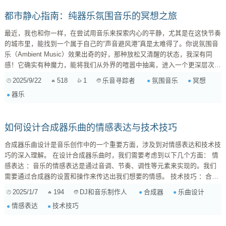
都市静心指南：纯器乐氛围音乐的冥想之旅
最近，我也和你一样，在尝试用音乐来探索内心的平静，尤其是在这快节奏
的城市里，能找到一个属于自己的“声音避风港”真是太难得了。你说氛围音
乐（Ambient Music）效果出奇的好，那种放松又清醒的状态，我深有同
感！它确实有种魔力，能将我们从外界的喧嚣中抽离，进入一个更深层次的
自我空间。 你提到寻找那种能引导深入自我，又不会产生太强烈情绪波动
2025/9/22
518
1
氛围音乐
冥想
乐音寻踪者
的纯器乐氛围作品，这个需求非常精准。其实，氛围音乐之所以能做到这一
器乐
点，在于它独特的构成。它往往没有明确的旋律线或传统意义上的高潮迭
起，更多的是通过音色、纹理、空间感和持续的音景来营造情绪。这种“无
目的性”的听觉体验，恰好让大脑能够放松下来...
如何设计合成器乐曲的情感表达与技术技巧
合成器乐曲设计是音乐创作中的一个重要方面，涉及到对情感表达和技术技
巧的深入理解。 在设计合成器乐曲时，我们需要考虑到以下几个方面： 情
感表达 ：音乐的情感表达是通过音调、节奏、调性等元素来实现的。我们
需要通过合成器的设置和操作来传达出我们想要的情感。 技术技巧 ：合成
器乐曲设计需要掌握各种技术技巧，例如音色设计、效果处理、混音等。这
2025/1/7
194
合成器
乐曲设计
DJ和音乐制作人
些技巧可以帮助我们创造出独特的音乐效果。 人文味道 ...
情感表达
技术技巧