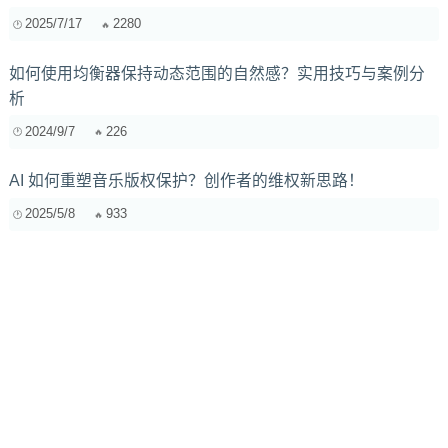
2025/7/17
2280
如何使用均衡器保持动态范围的自然感？实用技巧与案例分
析
2024/9/7
226
AI 如何重塑音乐版权保护？创作者的维权新思路！
2025/5/8
933
电子音乐制作中的采样技巧
2024/6/26
2459
复制咖啡馆的“专注魔法”：4类音乐帮你营造高效学习工作环
境
2025/9/22
2032