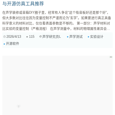
与开源仿真工具推荐
在声学装修或音箱DIY圈子里，经常有人争论“这个吸音板好还是那个好”，
但大多数对比往往因为变量控制不严谨而沦为“玄学”。如果要进行真正具备
科学意义的材料对比，仅仅看表面参数是不够的。 第一部分：声学材料对
比实验的变量控制（严格流程） 在声学测量中，材料的物理属性差异会直
接导致声场反馈的巨大偏差。要严谨对比，除了你提到的厚度、粗糙度，还
2026/4/13
115
声学测试
实验设计
声学研究员L
需要深挖以下几个维度： 1. 几何尺寸与厚度的绝对统一 厚度
开源软件
（Thickness）： 这是影响中低频吸声系数（NRC）的核心变量。在对比
时，必须确保...