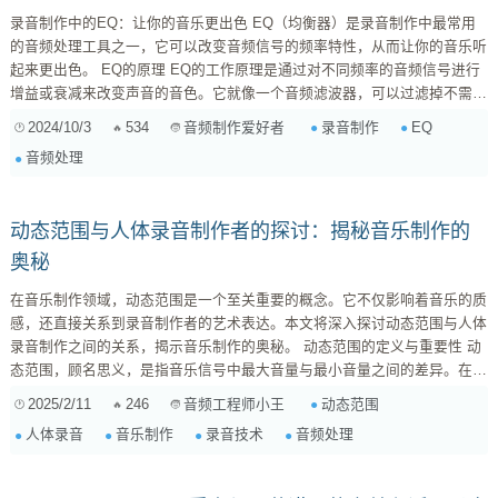
录音制作中的EQ：让你的音乐更出色 EQ（均衡器）是录音制作中最常用
的音频处理工具之一，它可以改变音频信号的频率特性，从而让你的音乐听
起来更出色。 EQ的原理 EQ的工作原理是通过对不同频率的音频信号进行
增益或衰减来改变声音的音色。它就像一个音频滤波器，可以过滤掉不需要
的频率，增强需要的频率，从而塑造声音的整体音色。 EQ的类型 EQ主要
2024/10/3
534
录音制作
EQ
音频制作爱好者
分为两种类型： 参数均衡器（Parametric EQ）： 可以调节频率、增益和
音频处理
带宽（Q值）三个参数，让你更精确...
动态范围与人体录音制作者的探讨：揭秘音乐制作的
奥秘
在音乐制作领域，动态范围是一个至关重要的概念。它不仅影响着音乐的质
感，还直接关系到录音制作者的艺术表达。本文将深入探讨动态范围与人体
录音制作之间的关系，揭示音乐制作的奥秘。 动态范围的定义与重要性 动
态范围，顾名思义，是指音乐信号中最大音量与最小音量之间的差异。在录
音过程中，动态范围的大小直接决定了录音的质感。过大的动态范围可能导
2025/2/11
246
动态范围
音频工程师小王
致音乐信号失真，而过小的动态范围则会使音乐显得平淡无味。 人体录音
人体录音
音乐制作
录音技术
音频处理
与动态范围 人体录音，即通过麦克风捕捉人声或其他生物声音的录音方
式。在人体录音中，动态范围的处理尤为重要。录音制作者需要根据音乐风
格...