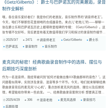
《Getz/Gilberto》：爵士与巴萨诺瓦的完美邂逅，录音
制作全解析
嘿，各位音乐爱好者们！我是你们的老朋友，音乐制作界的“调音师老王”。
今天，咱们不聊那些花里胡哨的合成器音色，来点儿“老炮儿”的——聊聊一
张在爵士乐和巴萨诺瓦历史上都堪称里程碑的专辑：《Getz/Gilberto》。这
张专辑不仅好听，背后更是有着无数值得我们学习和探讨的录音制作细节。
准备好你的耳机，咱们这就开始深度解剖！ 一、专辑背景：爵士乐与巴萨
2025/3/7
2471
Getz/Gilberto
爵士乐
调音师老王
诺瓦的浪漫相遇 《Getz/Gilberto》诞生于1964年，正值爵士乐黄金时代。
巴萨诺瓦
录音制作
音乐制作
当时，萨克斯大师Stan Getz的演奏才华已臻化境，而巴西的巴萨诺瓦音乐
也正以其独特的魅力席卷全球。这张专辑的合作，可谓是天作之...
麦克风的秘密！经典歌曲录音制作中的选择、摆位与
后期技巧深度剖析
作为一名混音师，我经常被问到“如何才能做出像XX歌曲那样的音色？”。这
问题看似简单，实则涉及录音、混音等多个环节。今天，咱们就来聊聊经典
歌曲录音背后的麦克风“小心机”，重点剖析麦克风的选择、摆位以及后期处
理，希望能给你带来一些启发。 一、经典歌曲录音案例分析 想要真正理解
麦克风的应用，最好的方法莫过于从经典案例入手。接下来，我将选取几首
2025/4/29
306
麦克风选择
录音技巧
混音老炮
不同风格的歌曲，分析它们在录音阶段麦克风的使用技巧。 案例1：《加州
后期处理
旅馆》（Hotel California）- The Eagles ...