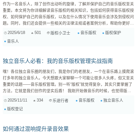
作为一名音乐人，除了创作出动听的旋律，了解并保护自己的音乐版权至关
重要。本文将为你详细解读音乐版权的相关知识，包括如何获得音乐版权授
权、如何保护自己的音乐版权，以及在什么情况下使用音乐会涉及到侵权问
题。同时，我们还会提供一些相关的法律法规或者案例分析，帮助你更好地
了解和运用版权知识。 一、音乐版权基础：你需要了解的概念 在深入探讨
2025/6/18
501
音乐版权
版权保护
版权小卫士
如何获得和保护音乐版权之前，我们先来了解一些基础概念： 音乐作品版
音乐人
权： 指的是音乐作品的作者（作曲家、作词家）对其创作的音乐作品所享
有的权利。包括复制权、发行权、表演权、...
独立音乐人必看：我的音乐版权管理实战指南
嘿！各位独立音乐圈的朋友们，我是你们的老朋友，一个在音乐路上摸爬滚
打多年的独立音乐人。今天想跟大家聊聊一个可能让很多人头疼，但又至关
重要的话题——音乐版权管理。别一听“版权”就觉得复杂，其实只要掌握了
方法，它就是我们创作的坚实后盾！ 我刚开始做音乐的时候，也觉得版权
这东西离我很远，或者说，根本不知道从何下手。直到有一次，发现自己的
2025/11/11
334
音乐版权
独立音乐人
乐途行者
歌未经授权就被用在了某个短视频里，才幡然醒悟：要是早点把版权这事儿
版权登记
搞清楚，很多麻烦都能避免。 下面我总结了一些经验，希望能帮大家更高
效地管理好自己的音乐版权。 1. 版权登记：给你的作品穿上“身份证” ...
如何通过混响提升录音效果