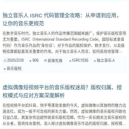
者复制音乐CD进行非法销售。 ...
独立音乐人 ISRC 代码管理全攻略：从申请到应用，
让你的音乐更规范
在数字音乐时代，独立音乐人的作品传播范围越来越广，保护音乐版权变得
尤为重要。ISRC（International Standard Recording Code，国际标准录音
代码）作为音乐作品的“身份证”，对于作品的版权保护、数字发行、以及版
税结算都起着至关重要的作用。对于独立音乐人而言，如何高效地管理
ISRC 代码，是保障自身权益、规范音乐作品发布流程的重要一环。本文将
2025/2/28
906
ISRC代码
独立音乐人
音律先锋
全面解析独立音乐人 ISRC 代码的管理策略，从申请到应用，助你掌控音乐
音乐版权
版权，让音乐作品更规范地走向世界。 一、什么是 ISRC 代码？为何独立
音乐人需要关注它？ ISRC 代码是一种国...
虚拟偶像短视频平台的音乐版权迷局？版权归属、授
权模式与应对方案深度解析
在短视频平台如抖音、快手等蓬勃发展的今天，虚拟偶像以其独特的魅力迅
速走红，成为一股不可忽视的新生力量。然而，虚拟偶像的音乐版权问题也
日益凸显，其复杂性远超传统音乐版权范畴。作为一名长期关注音乐版权的
从业者，我将结合案例，深入探讨虚拟偶像音乐作品的版权归属、授权模