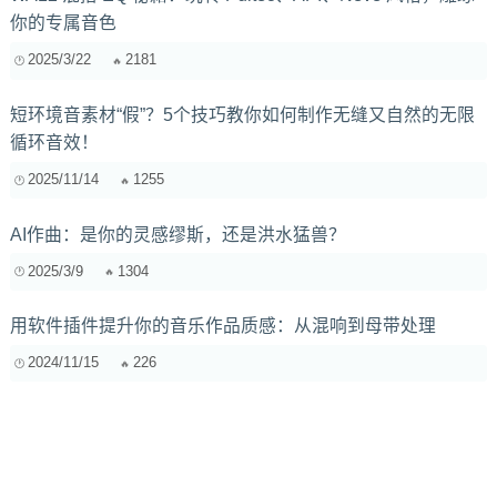
你的专属音色
2025/3/22
2181
短环境音素材“假”？5个技巧教你如何制作无缝又自然的无限
循环音效！
2025/11/14
1255
AI作曲：是你的灵感缪斯，还是洪水猛兽？
2025/3/9
1304
用软件插件提升你的音乐作品质感：从混响到母带处理
2024/11/15
226
三角钢琴Spaced Pair录音的低频相位陷阱：垂直维度优化的
几何声学原理
2026/4/12
73