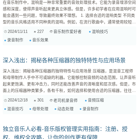
在音乐制作中，混响是一种非常重要的音效处理技术。它能为录音增添空间
感和深度，使得声音听起来更具立体感。但是，许多初学者在应用混响时可
能会遇到一些问题，导致最终效果不理想。 1. 选择合适的混响类型 不同类
型的音乐风格适用不同种类的混响。例如，在流行歌曲中，通常使用较短、
清晰的房间或大厅混响，而在古典音乐中，可以选择较长、丰富的大教堂或
2024/11/11
227
混响技巧
音乐制作爱好者
板式反射。了解这些基本概念有助于你做出正确选择。 2. 控制预延迟设置
录音制作
音乐效果
预延迟是指直接声波与反射声波之间的时间差。在很多情况下，合适的预延
迟可以让人声...
深入浅出：揭秘各种压缩器的独特特性与应用场景
深入浅出：揭秘各种压缩器的独特特性与应用场景 压缩器，是混音工程师
和母带制作人手中不可或缺的利器。它能够控制音频的动态范围，让声音听
起来更饱满、更有冲击力，同时还能改善声音的清晰度和层次感。但是，市
面上的压缩器种类繁多，各有千秋，如何选择和使用合适的压缩器，往往让
初学者感到困惑。 本文将深入浅出地探讨各种压缩器的独特特性以及它们
2024/12/18
301
音频压缩
老司机录音师
在不同应用场景下的优缺点，希望能帮助大家更好地理解和运用压缩器，提
混音技巧
母带处理
动态处理
录音制作
升混音和母带制作水平。 1. 压缩器的基本原理 压缩器的核心功能是降低音
频信号中的动态范围。它通过检测音频信号的电平，当电平超过设定的...
独立音乐人必看-音乐版权管理实用指南：注册、授
权、维权全攻略，让你的创作更有保障