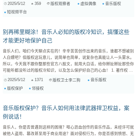
式，并提出相应的解决方案，希望能为相关从业者提供一些参考。 一、虚
2025/5/12
359
虚拟偶像
音乐版权
版权观察者
拟偶像的崛起与音乐版权的新挑战 虚拟偶像，顾名思义，并非真实存在的
短视频平台
个体，而是通过CG技术、人工智能等手段创造出来的虚拟形象。他们拥有
自己的外貌、性格、声音，甚至可以进行直播、发布歌曲等活动。例如，洛
天依、...
别再稀里糊涂！音乐人必知的版权冷知识，搞懂这些
才能更好地保护自己
音乐人们，咱们今天聊点实在的！辛辛苦苦创作出来的音乐，谁都不想被别
人白嫖吧？但版权这玩意儿，说简单也简单，说复杂也真能让人一头雾水。
所以，今天我不跟你整那些官方八股文，就用大白话，给你掰扯掰扯那些你
可能听都没听过的版权冷知识，以及怎么保护好自己的心血！ 1. 著作权 ≠
版权？别搞混了！ 很多人以为著作权就是版权，其实不完全对！著作权是
2025/5/12
1371
音乐版权
版权卫士李二狗
个更大的概念，它包括了各种各样的权利，比如发表权、署名权、修改权，
版权保护
邻接权
当然也包括我们常说的版权（也就是财产权）。所以，以后跟人聊版权，可
别一上来就“著作权著作权”的，显得咱不够专业。 ...
音乐版权保护？音乐人如何用法律武器捍卫权益，案
例说话！
音乐人，你是否曾遇到这样的困境？呕心沥血创作的音乐作品，未经许可就
被他人盗用、篡改甚至用于商业用途？面对侵权行为，你是否感到愤怒、无