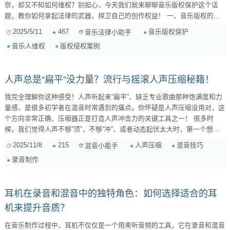
奈，却又不知如何维权？别担心，今天我们就来聊聊音乐版权保护这个话
题，教你如何拿起法律的武器，捍卫自己的创作权益！ 一、音乐版权的重
要性：你的心血，理应得到保护！ 音乐版权，是指音乐作品的创作者对其
2025/5/11
467
音乐版权保护
音乐法律小助手
作品所享有的专有权利。这些权利包括复制权、发行权、表演权、广播权、
音乐人维权
版权侵权案例
信息网络传播权等等。简单来说，就是未经你的许可，他人不得擅自使用你
的音乐作品。 那么，音乐版权为什么如此重要？ ...
人声总是“扁平”没力量？流行与摇滚人声压缩秘籍！
我完全理解你这种感受！人声听起来“扁平”、缺乏专业歌曲那种饱满度和力
量感，是很多初学者在混音时常遇到的痛点。你怀疑是人声压缩没用对，这
个方向非常正确，压缩器正是打造人声冲击力的关键工具之一！ 很多时
候，我们觉得人声不够“顶”，不够“冲”，或者动态起伏太大时，第一个想到
的就是压缩。但压缩并非“大力出奇迹”，而是门精细的艺术。不同的音乐类
2025/11/8
215
人声压缩
混音技巧
混音小能手
型，对人声动态处理的要求也大相径庭。今天我们就来深入聊聊，如何在流
录音制作
行（Pop）和摇滚（Rock）音乐中，通过正确的压缩设置，让人声告别“扁
平”，变得更有“肉”感和穿透力。 一、为什么人声会“扁平”？压缩器究竟做了
什么？ ...
耳机在录音和混音中的独特角色：如何选择适合的耳
机来提升音质？
在音乐制作过程中，耳机不仅仅是一个用来听音频的工具，它在录音和混音