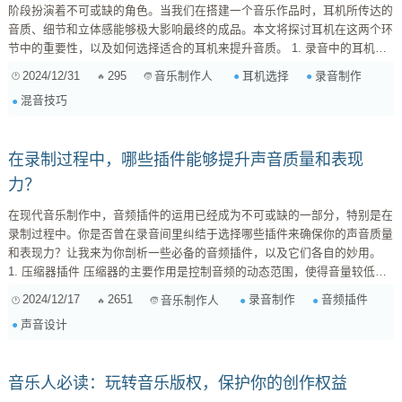
阶段扮演着不可或缺的角色。当我们在搭建一个音乐作品时，耳机所传达的
音质、细节和立体感能够极大影响最终的成品。本文将探讨耳机在这两个环
节中的重要性，以及如何选择适合的耳机来提升音质。 1. 录音中的耳机使
用 在录音时，耳机的选择至关重要。开放式耳机虽然音质出色且适合混
2024/12/31
295
耳机选择
录音制作
音乐制作人
音，但在录音时却容易出现回音，影响录制效果。此时，封闭式耳机显得格
混音技巧
外重要，它可以有效隔绝外界噪音，使歌者或乐手能更专注于自己的演奏而
不干扰录音环境。 选择建议 ：建议选择频响范围宽广、...
在录制过程中，哪些插件能够提升声音质量和表现
力？
在现代音乐制作中，音频插件的运用已经成为不可或缺的一部分，特别是在
录制过程中。你是否曾在录音间里纠结于选择哪些插件来确保你的声音质量
和表现力？让我来为你剖析一些必备的音频插件，以及它们各自的妙用。
1. 压缩器插件 压缩器的主要作用是控制音频的动态范围，使得音量较低的
声音更响亮，而音量较大的声音则被压制。使用压缩器可以有效避免录音时
2024/12/17
2651
录音制作
音频插件
音乐制作人
声音出现过载，同时还能增加声音的饱满感。例如，使用 FabFilter Pro-C 2
声音设计
或 Waves SSL G-Master ，它们能够为你的声音提供专业的动...
音乐人必读：玩转音乐版权，保护你的创作权益