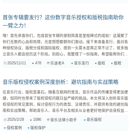
首张专辑要发行？这份数字音乐授权和版税指南助你
一臂之力！
嘿！首先恭喜你们，完成首张专辑的录制简直是里程碑式的成就！这凝聚了
你们无数的心血和热情，光是想想都替你们激动。接下来准备发行，面对各
种授权协议、版税分成和国际版权，感到一头雾水是再正常不过了，很多独
立音乐人都会经历这个阶段。别担心，我整理了一份指南，希望能帮你们理
清思绪，确保你们的努力得到应有的回报。 第一步：理解数字音乐平台的
2025/11/11
478
音乐发行
版权
版税
乐迷老A
授权协议——你到底“卖”了什么？ 很多人会误以为是把作品“卖”给了平台，
其实不是。大多数情况下，你不是出售版权，而是将作品 “授权” 给平台，
让他们在一定...
音乐版权侵权案例深度剖析：避坑指南与实战策略
在音乐行业，版权是基石。随着互联网的普及，音乐作品的传播变得更加便
捷，但同时也带来了版权侵权问题日益严峻的挑战。本文将深入剖析音乐版
权侵权的常见案例，探讨侵权行为的类型、法律责任，并提供有效的避坑指
南和实战策略，帮助音乐人、音乐平台及相关从业者更好地保护自身权益，
规避法律风险。 一、音乐版权侵权的常见类型 音乐版权侵权行为多种多
2025/2/28
1086
音乐版权
音乐法律小助手
样，常见的包括以下几种： 未经授权的复制与传播： 这是最常见的侵权形
侵权案例
版权保护
式。例如，未经授权将音乐作品上传至网络平台供用户下载、在线收听，或