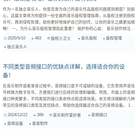
作为一名独立音乐人，你是否曾为自己的音乐作品版权问题感到困惑？别担
心，这篇文章将为你提供一份全面的音乐版权管理指南，从版权注册到授权
许可，再到侵权处理，助你更好地保护自己的创作，让你的音乐之路更加顺
畅！ 一、为什么音乐版权管理如此重要？ 保护你的心血： 音乐创作倾注了
你的时间和精力，版权是保护你劳动成果的法律武器。 获得应有的收益：
2025/5/10
483
音乐版权
版权管理
版权小卫士
通过版权授权，你可以从音乐的使用中获得报酬，例如演出、广播、流媒体
独立音乐人
播放等。 避免侵权纠纷： ...
不同类型音频接口的优缺点详解，选择适合你的设
备！
在音乐制作或者录音过程中，音频接口是不可或缺的设备，它负责将声音信
号转换为数字信号，方便我们进行后续的处理和编辑。然而，市面上的音频
接口种类繁多，不同类型的接口各有特点和适用场景。本文将详细解析几种
常见的音频接口类型及其优缺点，帮助你选择最适合自己的音频设备。 1.
USB音频接口 优点： 便携性强 ：USB接口的音频设备通常体积小，适合移
2024/12/22
389
音频接口
音乐制作爱好者
动录音和外出制作。 兼容性好 ：几乎所有现代计算机都支持USB接口，方
音频设备
录音制作
便即插即用。 ...