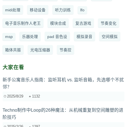
midi处理
移动设备
听力训练
lfo
电子音乐制作人老王
模块合成
复古游戏
节奏变化
msp
乐器处理
pad 音色设
模拟录音
空间模拟
箱体共振
光电压缩器
节奏控
大家在看
新手公寓音乐人指南：监听耳机 vs. 监听音箱，先选哪个不扰
邻？
2025/8/29
1132
Techno制作中Loop的26种魔法：从机械重复到空间雕塑的进
阶技巧
2025/2/26
1297