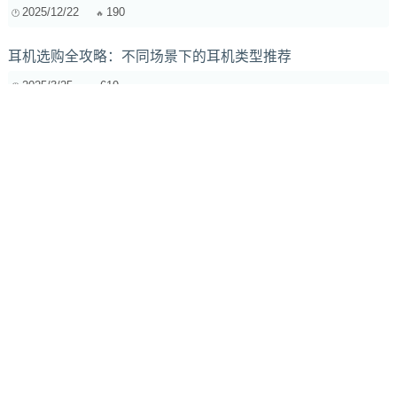
2025/12/22
190
耳机选购全攻略：不同场景下的耳机类型推荐
2025/3/25
619
哼唱旋律，AI配和弦：音乐创作新玩法，解放你的创作力
2025/7/8
271
为什么虚拟乐器在电影配乐中被广泛应用？
2024/7/5
373