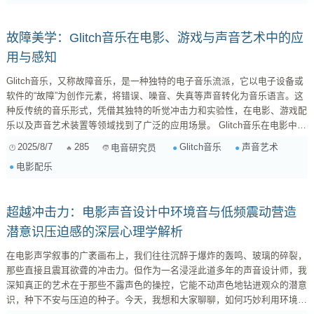
更是叙事、氛围和玩家情绪的重要引导者。Glitch音...
故障美学：Glitch音乐在电影、游戏与声音艺术中的应
用与感知
Glitch音乐，又称故障音乐，是一种独特的电子音乐流派，它以电子设备或
软件的“故障”为创作元素，将错误、噪音、失真等声音转化为音乐语言。这
种反传统的音乐形式，凭借其独特的听觉冲击力和实验性，在电影、游戏配
乐以及声音艺术装置等领域找到了广泛的应用场景。 Glitch音乐在电影中的
应用 在电影中，Glitch音乐常常被用于营造一种不安、混乱、科技感或未来
2025/8/7
285
Glitch音乐
声音艺术
电音研究员
感。它能有效地表达角色内心的挣扎、环境的异化，或剧情的突变。以下是
电影配乐
一些具体的例子： 表达角色心理状态： 在一些心理惊悚片或科幻片中，
Glitch音乐...
超越冲击力：电影声音设计中环境音与低频震动营造
潜意识压迫感的深层心理学解析
在电影声学叙事的广袤画布上，我们往往沉醉于爆炸的轰鸣、玻璃的碎裂，
那些直接且震耳欲聋的冲击力。但作为一名浸淫此道多年的声音设计师，我
深知真正的艺术在于那些不露声色的操控，它能不动声色地钻进观众的潜意
识，种下不安与压迫的种子。今天，我想和大家聊聊，如何巧妙利用环境音