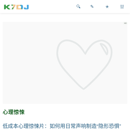
✎
✭
☳
心理惊悚
低成本心理惊悚片：如何用日常声响制造“隐形恐惧”