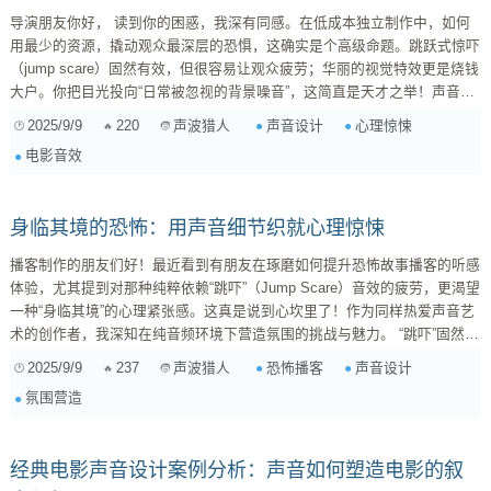
导演朋友你好， 读到你的困惑，我深有同感。在低成本独立制作中，如何
用最少的资源，撬动观众最深层的恐惧，这确实是个高级命题。跳跃式惊吓
（jump scare）固然有效，但很容易让观众疲劳；华丽的视觉特效更是烧钱
大户。你把目光投向“日常被忽视的背景噪音”，这简直是天才之举！声音，
尤其是那些“隐形”的声音，往往是营造心理惊悚的最佳利器。 我们常说“眼
2025/9/9
220
声音设计
心理惊悚
声波猎人
见为实”，但耳朵感知到的“未见”才最让人不安。人类天生对未知充满恐惧，
电影音效
而声音正是通往未知世界的钥匙。 “隐形恐惧”的心理学基础 为什么日常细
微声响能制造恐惧？ ...
身临其境的恐怖：用声音细节织就心理惊悚
播客制作的朋友们好！最近看到有朋友在琢磨如何提升恐怖故事播客的听感
体验，尤其提到对那种纯粹依赖“跳吓”（Jump Scare）音效的疲劳，更渴望
一种“身临其境”的心理紧张感。这真是说到心坎里了！作为同样热爱声音艺
术的创作者，我深知在纯音频环境下营造氛围的挑战与魅力。 “跳吓”固然直
接，但其效力就像麻辣火锅，多吃几顿就钝了。真正高级的恐怖，往往是潜
2025/9/9
237
恐怖播客
声音设计
声波猎人
移默化的心理暗示，让听众在不自觉中毛骨悚然。这不光考验故事本身，更
氛围营造
对声音设计提出了高要求。今天我们就来聊聊，如何通过一些看似平淡的元
素，打造出直击灵魂的听觉恐怖氛围。 核心理念：从“吓一跳”到“渗入心” ...
经典电影声音设计案例分析：声音如何塑造电影的叙