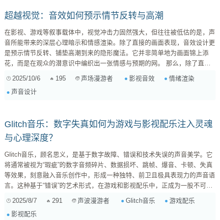
超越视觉：音效如何预示情节反转与高潮
在影视、游戏等叙事载体中，视觉冲击力固然强大，但往往被低估的是，声
音所能带来的深层心理暗示和情感渲染。除了直接的画面表现，音效设计更
是预示情节反转、铺垫高潮到来的隐形魔法。它并非简单地为画面锦上添
花，而是在观众的潜意识中编织出一张情感与预期的网。 那么，除了直接
的视觉提示，我们究竟能通过哪些声音设计手法，巧妙地预示即将到来的剧
2025/10/6
195
影视音效
情绪渲染
声场漫游者
情转折或高潮呢？ 一、渐进式氛围音与低频噪音的心理压迫 用户提到“逐渐
声音设计
增强的低频噪音”，这正是制造不安和压力的经典手法。 原理： 人耳对低频
声音的感受并非总是清...
Glitch音乐：数字失真如何为游戏与影视配乐注入灵魂
与心理深度？
Glitch音乐，顾名思义，是基于数字故障、错误和技术失误的声音美学。它
将通常被视为“瑕疵”的数字音频碎片、数据损坏、跳帧、爆音、卡顿、失真
等效果，刻意融入音乐创作中，形成一种独特、前卫且极具表现力的声音语
言。这种基于“错误”的艺术形式，在游戏和影视配乐中，正成为一股不可忽
视的力量，它们以一种非传统的方式，增强沉浸感，描绘复杂情绪，甚至直
2025/8/7
291
Glitch音乐
游戏配乐
声波漫游者
指角色内心最深处的挣扎。 Glitch音效在游戏配乐中的诡秘应用：营造异质
影视配乐
空间与心理压迫 游戏作为一种高度互动的媒介，其配乐不仅仅是背景音，