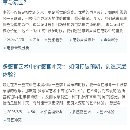
事与氛围？
电影不仅仅是视觉的艺术，更是听觉的盛宴。优秀的声音设计，如同电影的
另一只眼睛，引领我们更深入地体验故事、感受情绪。今天，咱们就来聊聊
那些经典电影中，声音设计是如何巧妙地为电影增光添彩的。 声音设计的
核心价值：远不止“听个响” 很多时候，我们容易忽略声音在电影中的重要
性，认为它只是为了配合画面，制造一些声响而已。但实际上，声音设计远
2025/4/26
215
电影声音设计
声音叙事
光影猎手
比我们想象的要复杂和重要得多。它不仅仅是“听个响”，而是能够： 增强叙
电影音效分析
事： 声音可以补充画面信息，甚至暗示剧情发展，让观众对故事有更全面
的理...
多感官艺术中的“感官冲突”：如何打破预期，创造深层
体验？
最近在看一些实验艺术展和听一些前卫音乐的时候，我一直在思考一个很有
意思的现象，那就是 多感官艺术中的“感官冲突” 。它不像我们常说的“视听
盛宴”那样追求和谐统一，反而故意制造一种“不协调”甚至“对抗”的感觉。但
恰恰是这种冲突，有时能带来更深刻、更引人深思的艺术体验。 想想看，
当甜美温暖的旋律配上令人不安、甚至有些扭曲的视觉画面时，你会有什么
2026/3/8
84
多感官艺术
艺术体验
乐音探索者
感觉？或者，在一个灯光柔和、气氛温馨的房间里，突然弥漫着一股冰冷、
感官冲突
疏离的气味？这种乍一听有些“悖论”的组合，却被不少艺术家玩得炉火纯
青。 为什么艺术家们会选择制造这种“不舒服”的...