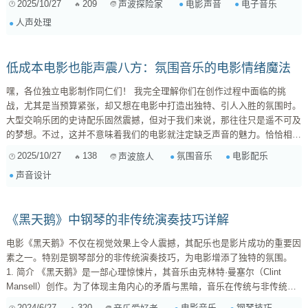
2025/10/27
209
电影声音
电子音乐
声波探险家
或“心理声学”（Psychoacoustics）的应用，其目的正是为了让观众“听到”角
人声处理
色内心的状态，体验他们扭曲或异常的感知世界。这不仅仅是技术上的炫
技，更是为了服务叙事，深化人物，营造氛围。 下面我来展开说说...
低成本电影也能声震八方：氛围音乐的电影情绪魔法
嘿，各位独立电影制作同仁们！ 我完全理解你们在创作过程中面临的挑
战，尤其是当预算紧张，却又想在电影中打造出独特、引人入胜的氛围时。
大型交响乐团的史诗配乐固然震撼，但对于我们来说，那往往只是遥不可及
的梦想。不过，这并不意味着我们的电影就注定缺乏声音的魅力。恰恰相
反，在有限的资源下，我们反而有机会去探索更具创意、更个性化的声音解
2025/10/27
138
氛围音乐
电影配乐
声波旅人
决方案——比如氛围音乐（Ambient Music）。 你提到对氛围音乐的兴趣，
声音设计
强调音色和空间感而非强烈的旋律，这简直是击中了要害！氛围音乐不仅仅
是一种音乐风格，它更是一种声音设计的哲学，能够以极其微妙却强大的方
式，潜移默化地影响观众的情绪...
《黑天鹅》中钢琴的非传统演奏技巧详解
电影《黑天鹅》不仅在视觉效果上令人震撼，其配乐也是影片成功的重要因
素之一。特别是钢琴部分的非传统演奏技巧，为电影增添了独特的氛围。
1. 简介 《黑天鹅》是一部心理惊悚片，其音乐由克林特·曼塞尔（Clint
Mansell）创作。为了体现主角内心的矛盾与黑暗，音乐在传统与非传统之
间寻找平衡。 2. 非传统演奏技巧的定义 非传统演奏技巧是指超越常规演奏
2024/6/27
320
电影音乐
钢琴技巧