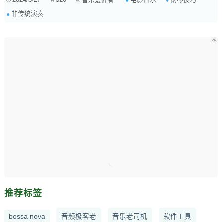
音乐爱好者
方法，通过特殊的手法、器具或身体部位演奏乐器，以创造出独特的音效。
非传统演奏
这些技巧常用于现代音乐创作中，以增添音乐的表现力和创新性。 3. 影片
中的具体应用 ...
推荐标签
bossa nova
音频极客老
音乐老司机
软件工具