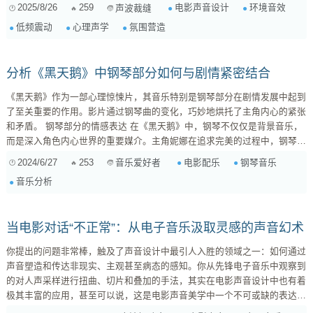
（Ambience）与低频震动（Low-Frequency Vibrations），构建起那层让人
2025/8/26
259
电影声音设计
环境音效
声波裁缝
不寒而栗的心理屏障，而非仅仅是听觉上的震撼。 一、环境音：看不见的
低频震动
心理声学
氛围营造
心理锚点 环境音远不止是背景噪音。它是一个场景的呼吸，一个情绪的底
色，更是观众情绪的无形引导者。它之所以能制造潜意识的紧张，在于它模
拟...
分析《黑天鹅》中钢琴部分如何与剧情紧密结合
《黑天鹅》作为一部心理惊悚片，其音乐特别是钢琴部分在剧情发展中起到
了至关重要的作用。影片通过钢琴曲的变化，巧妙地烘托了主角内心的紧张
和矛盾。 钢琴部分的情感表达 在《黑天鹅》中，钢琴不仅仅是背景音乐，
而是深入角色内心世界的重要媒介。主角妮娜在追求完美的过程中，钢琴曲
的旋律从柔美到激烈，从平和到癫狂，反映了她内心的挣扎和逐渐失控的状
2024/6/27
253
电影配乐
钢琴音乐
音乐爱好者
态。 钢琴曲与剧情的紧密结合 初期的平静与焦虑 ：影片开始时，钢琴曲调
音乐分析
柔和，反映了妮娜对舞蹈的热爱和追求。然而，随着剧情的推进，钢琴音调
开始变得不稳...
当电影对话“不正常”：从电子音乐汲取灵感的声音幻术
你提出的问题非常棒，触及了声音设计中最引人入胜的领域之一：如何通过
声音塑造和传达非现实、主观甚至病态的感知。你从先锋电子音乐中观察到
的对人声采样进行扭曲、切片和叠加的手法，其实在电影声音设计中也有着
极其丰富的应用，甚至可以说，这是电影声音美学中一个不可或缺的表达维
度。 在电影中，我们称之为“主观声音设计”（Subjective Sound Design）