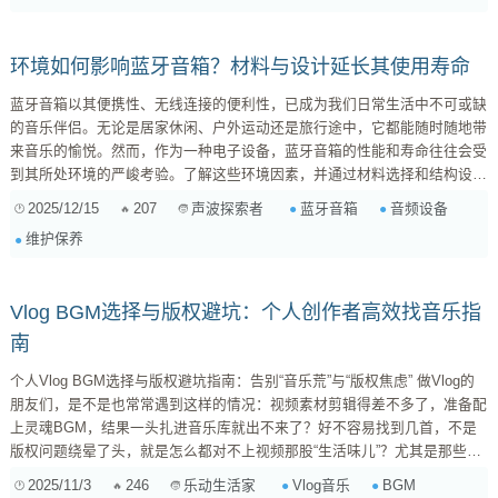
像做菜，没有米其林厨房，我们也能用家里的锅碗瓢盆做出美味。 1. 隔绝
外部噪...
环境如何影响蓝牙音箱？材料与设计延长其使用寿命
蓝牙音箱以其便携性、无线连接的便利性，已成为我们日常生活中不可或缺
的音乐伴侣。无论是居家休闲、户外运动还是旅行途中，它都能随时随地带
来音乐的愉悦。然而，作为一种电子设备，蓝牙音箱的性能和寿命往往会受
到其所处环境的严峻考验。了解这些环境因素，并通过材料选择和结构设计
来应对，是提升音箱耐用性和可靠性的关键。 环境因素对蓝牙音箱性能的
2025/12/15
207
蓝牙音箱
音频设备
声波探索者
影响 温度（Temperature） 高温环境： 高温是电子设备的“杀手”之一。长时
维护保养
间暴露在高温下（如阳光直射的汽车内、...
Vlog BGM选择与版权避坑：个人创作者高效找音乐指
南
个人Vlog BGM选择与版权避坑指南：告别“音乐荒”与“版权焦虑” 做Vlog的
朋友们，是不是也常常遇到这样的情况：视频素材剪辑得差不多了，准备配
上灵魂BGM，结果一头扎进音乐库就出不来了？好不容易找到几首，不是
版权问题绕晕了头，就是怎么都对不上视频那股“生活味儿”？尤其是那些记
录日常、分享心情的个人Vlog，对BGM的氛围感和情绪烘托要求极高，但
2025/11/3
246
Vlog音乐
BGM
乐动生活家
又不想花费太多时间和精力去大海捞针。别急，作为同样经历过这些挣扎的