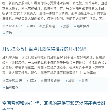
嘿，新晋的黑胶同好！看到你小心翼翼地对待每一张黑胶，生怕弄坏，这感
觉我太懂了。刚入坑那会儿，我也和你一样，每次拿唱片都像捧着艺术品，
听到“清洁”这个词就头大，生怕一步错全盘皆输。那些动辄上千上万的专业
洗碟机，也确实让人望而却步，忍不住想问：真的有必要吗？ 别急，其实
黑胶清洁并非想象中那么高深莫测。对于初学者来说，完全可以从一些简
2025/11/27
188
黑胶
唱片保养
黑胶阿宅
单、有效又经济的方法开始，保证你的唱片保持良好状态，享受纯粹的音
清洁
乐。 为什么黑胶需要清洁？ 首先，我们得明白为什么要清洁黑胶。 提升音
质： 灰尘、指纹、静电吸...
耳机控必备！盘点几款值得推荐的耳机品牌
耳机控必备！盘点几款值得推荐的耳机品牌 对于音乐爱好者来说，耳机是
必不可少的装备。一款好的耳机不仅能够提升听音乐的体验，还能让声音更
加清晰、细节更加丰富。市面上耳机品牌众多，价格从几十元到上万元不
等，让人眼花缭乱。那么，哪些耳机品牌值得推荐呢？ 1. 森海塞尔
(Sennheiser) 森海塞尔是来自德国的音频设备制造商，以其出色的音质和高
2024/10/16
1217
耳机
音质
音频爱好者
品质著称。其耳机产品线丰富，从入门级的动圈耳机到高端的静电耳机都有
品牌推荐
涉及。 推荐型号: Momentum 3 Wi...
空间音频和VR时代，耳机的高保真和沉浸感能完美融