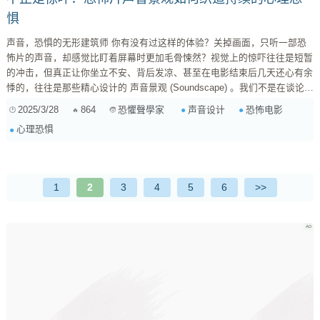
惧
声音，恐惧的无形建筑师 你有没有过这样的体验？关掉画面，只听一部恐
怖片的声音，却感觉比盯着屏幕时更加毛骨悚然？视觉上的惊吓往往是短暂
的冲击，但真正让你坐立不安、背后发凉、甚至在电影结束后几天还心有余
悸的，往往是那些精心设计的 声音景观 (Soundscape) 。我们不是在谈论那
种廉价的、突然一声巨响的“Jump Scare”（尽管它也有其作用），而是更深
2025/3/28
864
声音设计
恐怖电影
恐懼聲學家
层次的、利用声音（甚至寂静）来操纵心理、营造持续不安感的艺术。 很
心理恐惧
多时候，我们以为恐惧来自屏幕上的怪物或血腥场面，但实际上，声音设计
师才是那个在你潜意识里悄悄施工的建筑师，他...
1
2
3
4
5
6
>>