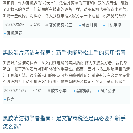
圈耳机，作为耳机界的“老大哥”，凭借其醇厚的声音和广泛的适用性，赢得
了无数人的喜爱。但就像所有精密的设备一样，动圈耳机也会闹点小脾气，
出现一些故障。别担心，今天我就来给大家分享一下动圈耳机常见的故障及
解决方法，还有日常保养的小窍门，让你的耳机“声”生不息！ 咱们先来说
2025/3/25
403
动圈耳机
耳机维修
音频极客老王
说，动圈耳机为啥这么受欢迎？ 动圈耳机的工作原理，简单来说，就是通
耳机保养
过电流驱动线圈，线圈产生磁场，与永磁体相互作用，推动振膜振动，从而
发出声音。这种发声方式的优点在于： **声音自然醇厚：**动圈单元的振膜
面...
黑胶唱片清洁与保养：新手也能轻松上手的实用指南
黑胶唱片清洁与保养：从入门到进阶的实用指南 作为黑胶爱好者，我们都
明白一张干净的唱片对聆听体验的重要性。然而，面对市场上琳琅满目的清
洁工具和方法，很多新入门的朋友可能会感到迷茫：到底有没有必要买专业
的清洗机？手动和机洗区别在哪？预算有限怎么搞定？今天，就让我这个
“老胶农”来给大家分享一些经验，希望能帮到大家。 1. 黑胶唱片清洁机，到
2025/11/27
181
黑胶唱片
唱片清洁
胶农小李
底有没有必要买？ 这个问题，其实没有一个标准答案，主要取决于你的唱
保养
片收藏量、对音质的追求程度以及预算。 对于入门级玩家或唱片量不大的
朋友： 初期不急...
黑胶清洁初学者指南：是交智商税还是真必要？新手
怎么选？