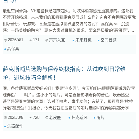
合吗？
最近空间音频、VR这些概念越来越火，每次体验都感觉挺震撼的。这让我
不禁开始畅想，未来我们的耳机到底会发展成什么样？它会不会彻底改变我
们听音乐、玩游戏、甚至是在虚拟世界里交流的方式？ 高保真 vs. 沉浸
感：一场美妙的融合？ 现在大家对耳机的追求，要么是极致的“高保真”，强
调声音的纯净、细节和还原度，比如很多发烧友就喜欢听无损音乐；要么就
2026/4/1
171
未来耳机
空间音频
声声入耳
是“沉浸式体验”，比如玩VR游戏时那种身临其境的感觉，声音会随着你的头
高保真
部转动而变化。 在我看来，这两种需求虽然看起来方向不同，但未来肯定
会殊途同归。想象一下，如果一款耳机既能提供录...
萨克斯哨片选购与保养终极指南：从试吹到日常维
护，避坑技巧全解析！
嘿，各位萨克斯风爱好者们！我是“老皮匠”，今天咱们来聊聊萨克斯风的“灵
魂伴侣”——哨片。这小小的哨片，可是直接影响着你的音色、吹奏感受，
甚至是演奏生涯的大事！选对了哨片，事半功倍；选错了，那可真是“吹拉
弹唱”都费劲！别担心，今天我就把压箱底的哨片选购和保养秘籍都分享给
你，保证让你少走弯路，吹出更美妙的音乐！ 一、 哨片：萨克斯风的“心
2025/3/9
728
萨克斯风
哨片
老皮匠
脏” 咱们先来聊聊哨片的重要性。很多初学者，甚至一些有经验的乐手，都
乐器配件
容易忽视哨片的作用。他们可能会花大价钱买一把好萨克斯，却在哨片上
“抠抠搜搜”。这可就本末倒置了！ 哨片，就像萨克斯风的“心脏”，它通过震