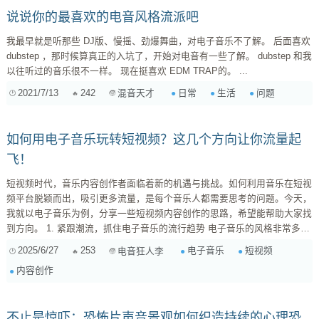
动产生声...
说说你的最喜欢的电音风格流派吧
我最早就是听那些 DJ版、慢摇、劲爆舞曲，对电子音乐不了解。 后面喜欢
dubstep ，那时候算真正的入坑了，开始对电音有一些了解。 dubstep 和我
以往听过的音乐很不一样。 现在挺喜欢 EDM TRAP的。 ...
2021/7/13
242
日常
生活
问题
混音天才
如何用电子音乐玩转短视频？这几个方向让你流量起
飞！
短视频时代，音乐内容创作者面临着新的机遇与挑战。如何利用音乐在短视
频平台脱颖而出，吸引更多流量，是每个音乐人都需要思考的问题。今天，
我就以电子音乐为例，分享一些短视频内容创作的思路，希望能帮助大家找
到方向。 1. 紧跟潮流，抓住电子音乐的流行趋势 电子音乐的风格非常多
样，Trance、House、Techno、Dubstep等等，每一种风格都有其独特的魅
2025/6/27
253
电子音乐
短视频
电音狂人李
力。想要在短视频平台获得关注，首先要了解当下电子音乐的流行趋势。可
内容创作
以通过关注Beatport、Spotify等平台的热门榜单，或者参考一些专业的音乐
媒体的报道，了解最新的音乐动态。 比如，最近...
不止是惊吓：恐怖片声音景观如何织造持续的心理恐