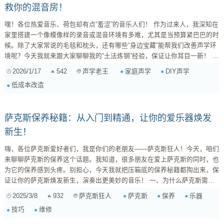
救你的混音房！
嘿！各位热爱音乐、荷包却有点“羞涩”的音乐人们！ 作为过来人，我深知在
家里搭建一个像模像样的录音或混音环境有多难，尤其是当预算紧巴巴的时
候。除了大家常说的毛毯和枕头，还有哪些“身边宝藏”能帮我们改善声学环
境呢？今天我就来跟大家聊聊我的“土法炼钢”经验，保证让你耳目一新！ 我
们先简单回顾下声学处理的目的：吸声（吸收多余的混响和回声）、扩散
2026/1/17
542
家庭声学
DIY声学
声学老王
（打散声波，避免驻波和梳状滤波）和低频陷阱（处理恼人的低频驻波）。
低成本改造
下面这些日常用品，各有奇效！ 1. 书架和书本：天然的“扩散板” 声学原
理： 扩散。...
萨克斯保养秘籍：从入门到精通，让你的爱乐器焕发
新生！
嗨，各位萨克斯爱好者们，我是你们的老朋友——萨克斯狂人！今天，咱们
来聊聊萨克斯的保养这个话题。我知道，很多朋友在爱上萨克斯的同时，也
为它的保养感到头疼。别担心，今天我就把压箱底的保养秘籍都掏出来，保
证让你的萨克斯焕发新生，演奏出更美妙的音乐！ 一、为什么萨克斯需要
保养？ 首先，咱们得明白一个道理：萨克斯是一种精密乐器，它由金属、
2025/3/8
932
萨克斯
保养
乐器
萨克斯狂人
软木、皮垫等多种材料构成。长时间的使用、环境的变化，都会对萨克斯造
技巧
维修
成影响。如果不注意保养，就会出现各种问题，比如： 音色变差： 皮垫老
化、软木变形、簧片损坏等都会影响萨克斯...