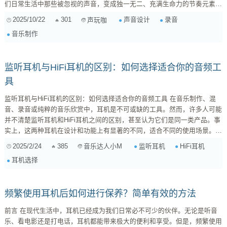
们日常生活中那些被忽视的声音，变成独一无二、充满生命力的节奏元素！
告别千篇一律，从身边开启你的声音探索之旅。 这不仅仅是“录音”，更是一
2025/10/22
301
声音设计
录音
声玩咖
次“听觉重塑”。下面我就来分享一些我的实践经验，希望能给你带来启发。
音乐制作
第一步：声音的“捕猎”——哪里都是你的采样宝库 首先，改变你的听觉习
惯。从现在开始，试着去“听”而不是“听见”。...
监听耳机与HiFi耳机的区别：如何选择适合你的音频工
具
监听耳机与HiFi耳机的区别：如何选择适合你的音频工具 在音乐制作、混
音、录音或纯粹的音乐欣赏中，耳机是不可或缺的工具。然而，许多人可能
并不清楚监听耳机和HiFi耳机之间的区别，甚至认为它们是同一类产品。事
实上，这两种耳机在设计和功能上有显著的不同，适合不同的使用场景。本
文将深入分析监听耳机与HiFi耳机的区别，帮助你选择最适合自己需求的音
2025/2/24
385
监听耳机
HiFi耳机
音乐达人小M
频工具。 1. 监听耳机与HiFi耳机的定义 监听耳机（Studio Monitor
耳机选择
Headphones） 是专为音频专业人士设计的耳机，主要用于录音、混音和后
期制作...
频繁使用耳机后如何进行保养？简单有效的方法
前言 在现代生活中，耳机已经成为我们日常必不可少的伙伴。无论是听音
乐、看电影还是打电话，耳机都能带来极大的便利和享受。但是，频繁使用