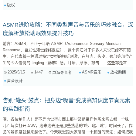
版权
Vlog爱好者，今天我就来给大家支几招，让你轻松找到既合法又走心的Vlog
背景音乐！ 一、为什么BGM对个人Vlog如此重要？ ...
ASMR进阶攻略：不同类型声音与音乐的巧妙融合，深
度解析放松助眠效果提升技巧
前言：ASMR，不止于耳语 ASMR（Autonomous Sensory Meridian
Response，自发性知觉经络反应），这个词汇对于许多人来说已经不再陌
生。它代表着一种通过特定类型的视听刺激，在颅内、头皮、颈部等部位产
生的令人愉悦的 tingling（酥麻）感。耳语、摩擦、敲击……这些都是常见
的ASMR触发音。然而，ASMR的潜力远不止于此。今天，我们将深入探讨
2025/5/15
1447
ASMR音乐
放松助眠
声海寻音者
ASMR视频中不同类型声音与音乐的搭配，以及如何通过音乐来增强ASMR
声音设计
的放松和助眠效果。本文的目标读者是ASMR爱好者和声音设计师，希望通
过对ASMR音乐创作技巧和应用场景的探讨，为你打开ASMR世...
告别“罐头”鼓点：把身边“噪音”变成高辨识度节奏元素
的实践指南
嘿，各位制作人！是不是也觉得市面上那些鼓组采样包听来听去都一个味
儿？每次打开DAW，选来选去还是那些熟悉的“咚、哒、嚓”，时间长了，作
品的辨识度就越来越低了。今天我想跟大家聊聊一个超酷的玩法：如何把我