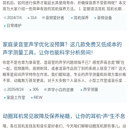
耳机后，如何进行保养才能延长其使用寿命，并确保音质不受影响呢？本文
将为大家介绍一些简单有效的耳机保养方法。 1. 定期清洁耳机 耳机长期使
用后，容易积累灰尘和耳垢，影响音质和卫生。入耳式耳机尤其如此。建议
2024/7/4
314
耳机保养
音频设备
音频爱好者
每周用干净的软布轻轻擦拭耳机表面，入耳式耳机可以使用专门的清洁工具
日常维护
或蘸取少量医用酒精的棉签进行清洁。 2. 避免耳机暴露在极端环境中 高
温、潮湿和强光直射会对耳机内部元件造成损...
家庭录音室声学优化没预算？这几款免费又低成本的
声学测量工具，让你也能科学分析房间！
你是不是也曾为录音室、混音室的声学问题烦恼不已？感觉声音总是“糊”在
一起，低频轰鸣，高频刺耳，或者混音作品到了别的系统上就变了样？这大
概率是房间声学特性在作祟。我们都知道，专业的声学测量和处理方案价格
不菲，动辄数万甚至更高，对于大多数个人音乐人、小型工作室或音乐爱好
者来说，这几乎是个天文数字。但别灰心，今天我就来手把手教你，如何在
2025/8/24
305
声学测量
声学小白的逆袭
预算有限的情况下，利用一些免费或低成本的工具，科学地分析你的工作室
家庭工作室
REW
声学特性，为后续的声学处理打下坚实基础！ 必要的硬件准备：预算友好
的选择 首先，声学测量不是空手套白狼，你需要一些基本的硬件来“捕捉”房
间的声音。好消息是...
动圈耳机常见故障及保养秘籍，让你的耳机“声”生不息
嘿，各位耳机发烧友和音乐爱好者们，今天咱们聊聊动圈耳机那些事儿。动