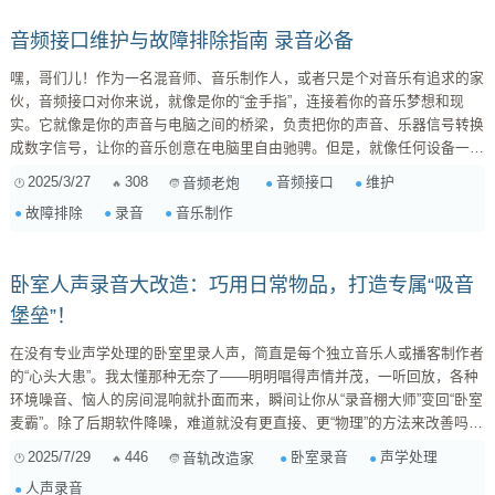
音频接口维护与故障排除指南 录音必备
嘿，哥们儿！作为一名混音师、音乐制作人，或者只是个对音乐有追求的家
伙，音频接口对你来说，就像是你的“金手指”，连接着你的音乐梦想和现
实。它就像是你的声音与电脑之间的桥梁，负责把你的声音、乐器信号转换
成数字信号，让你的音乐创意在电脑里自由驰骋。但是，就像任何设备一
样，音频接口也需要我们的精心呵护，才能保持最佳状态，避免在关键时刻
2025/3/27
308
音频接口
维护
音频老炮
掉链子。今天，咱们就来聊聊音频接口的维护与故障排除，让你告别录音烦
故障排除
录音
音乐制作
恼，音乐创作更顺畅！ 一、为什么要重视音频接口的维护？ 首先，我们要
明白，音频接口这玩意儿，它可不是个“铁疙瘩”，它很娇贵的。它内部的电
子元件、电路板都对环境很敏感。灰...
卧室人声录音大改造：巧用日常物品，打造专属“吸音
堡垒”！
在没有专业声学处理的卧室里录人声，简直是每个独立音乐人或播客制作者
的“心头大患”。我太懂那种无奈了——明明唱得声情并茂，一听回放，各种
环境噪音、恼人的房间混响就扑面而来，瞬间让你从“录音棚大师”变回“卧室
麦霸”。除了后期软件降噪，难道就没有更直接、更“物理”的方法来改善吗？
答案是肯定的，而且方法简单到你可能都没意识到！ 说实话，我们追求的
2025/7/29
446
卧室录音
声学处理
音轨改造家
不是绝对的“录音棚级”完美，而是在现有条件下，最大限度地提升录音品
人声录音
质，让你的声音听起来更清晰、更聚焦，减少那些不必要的“房间感”。这就