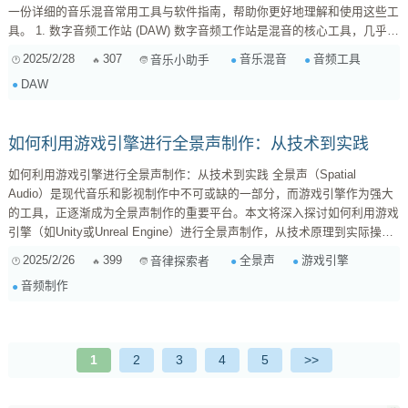
一份详细的音乐混音常用工具与软件指南，帮助你更好地理解和使用这些工
具。 1. 数字音频工作站 (DAW) 数字音频工作站是混音的核心工具，几乎所
有的混音工作都在DAW中完成。以下是一些流行的DAW： 1.1 Pro Tools
2025/2/28
307
音乐混音
音频工具
音乐小助手
Pro Tools 是业界标准，广泛应用于专业录音棚。它提供了强大的音频编辑
DAW
和混音功能，支持多轨录音和复杂的音频处理。 优点： ...
如何利用游戏引擎进行全景声制作：从技术到实践
如何利用游戏引擎进行全景声制作：从技术到实践 全景声（Spatial
Audio）是现代音乐和影视制作中不可或缺的一部分，而游戏引擎作为强大
的工具，正逐渐成为全景声制作的重要平台。本文将深入探讨如何利用游戏
引擎（如Unity或Unreal Engine）进行全景声制作，从技术原理到实际操
作，为你提供全面的指导。 什么是全景声？ 全景声是一种能够模拟三维空
2025/2/26
399
全景声
游戏引擎
音律探索者
间中声音分布的技术，让听众感受到声音来自不同方向和距离的沉浸式体
音频制作
验。它不仅应用于音乐制作，还广泛应用于影视、游戏和虚拟现实（VR）
等领域。 游戏引擎在全景声制作中的优势 ...
1
2
3
4
5
>>