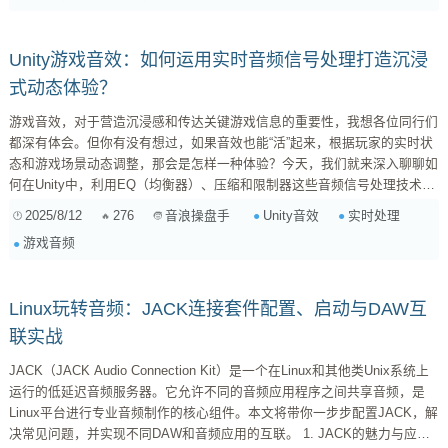
播、反射、折射等物理现象来生成声音。 例如，模拟一个打击...
Unity游戏音效：如何运用实时音频信号处理打造沉浸
式动态体验？
游戏音效，对于营造沉浸感和传达关键游戏信息的重要性，我想各位同行们
都深有体会。但你有没有想过，如果音效也能“活”起来，根据玩家的实时状
态和游戏场景动态调整，那会是怎样一种体验？今天，我们就来深入聊聊如
何在Unity中，利用EQ（均衡器）、压缩和限制器这些音频信号处理技术，
实现游戏音效的实时动态处理，让你的游戏音效不再是死板的背景音，而是
2025/8/12
276
Unity音效
实时处理
音浪操盘手
能与玩家“对话”的生命体。 为什么需要动态音频处理？ 想象一下，当你的
游戏音频
角色受到重创时，除了画面抖动，如果音效也能变得低沉、模糊，甚至带有
失真感，是不是更能表现出那种痛苦和眩晕？又或者，进入“子弹时间”时，
除了视觉上的慢动作，...
Linux玩转音频：JACK连接套件配置、启动与DAW互
联实战
JACK（JACK Audio Connection Kit）是一个在Linux和其他类Unix系统上
运行的低延迟音频服务器。它允许不同的音频应用程序之间共享音频，是
Linux平台进行专业音频制作的核心组件。本文将带你一步步配置JACK，解
决常见问题，并实现不同DAW和音频应用的互联。 1. JACK的魅力与应用