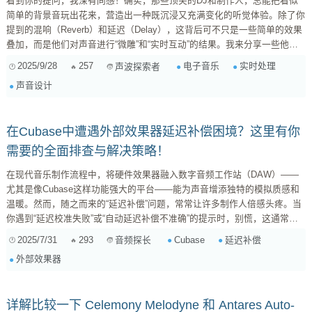
看到你的提问，我深有同感！确实，那些顶尖的DJ和制作人，总能把看似
简单的背景音玩出花来，营造出一种既沉浸又充满变化的听觉体验。除了你
提到的混响（Reverb）和延迟（Delay），这背后可不只是一些简单的效果
叠加，而是他们对声音进行“微雕”和“实时互动”的结果。我来分享一些他们
常用的“秘密武器”和技巧，希望能给你启发！ 1. 动态滤波与共振（Dynamic
2025/9/28
257
电子音乐
实时处理
声波探索者
Filtering & Resonance） 原理： 滤波器能切除或突出特定频率，而共振则
声音设计
能让被强化的频率变得更加突出和“有声”。高手们会将滤波器与自动化
（Au...
在Cubase中遭遇外部效果器延迟补偿困境？这里有你
需要的全面排查与解决策略！
在现代音乐制作流程中，将硬件效果器融入数字音频工作站（DAW）——
尤其是像Cubase这样功能强大的平台——能为声音增添独特的模拟质感和
温暖。然而，随之而来的“延迟补偿”问题，常常让许多制作人倍感头疼。当
你遇到“延迟校准失败”或“自动延迟补偿不准确”的提示时，别慌，这通常不
是硬件或软件的“绝症”，而是一系列可以系统性排查和解决的兼容性或配置
2025/7/31
293
Cubase
延迟补偿
音频探长
问题。今天，我们就来深入剖析这些恼人的延迟问题，并提供一套行之有效
外部效果器
的排查与解决策略。 理解延迟补偿的核心：为什么它如此重要？ 想象一
下，你的DAW正在以毫秒级的精度处理着数字信号，但当你把信...
详解比较一下 Celemony Melodyne 和 Antares Auto-