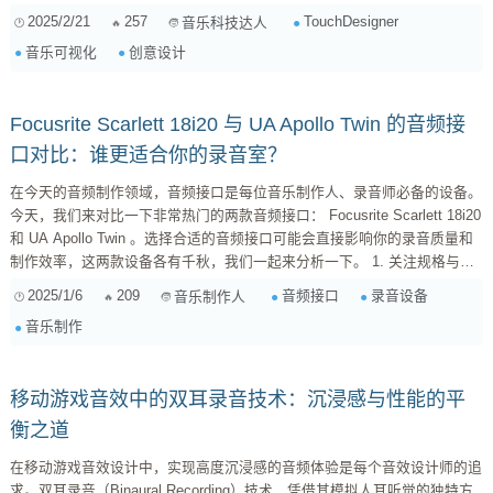
首先，TouchDesigner是一款强大的实时多媒体创作软件，它能够帮助你将
2025/2/21
257
TouchDesigner
音乐科技达人
音乐、视频、动画等多种元素融合在一起，创造出独特的视听体验。对于音
音乐可视化
创意设计
乐创作者来说，这无疑是一个巨大的吸引力。你可以通过TouchDesigner将
你的音乐作品以更加生动、直观的方式呈现给观众，让音乐不仅仅是听觉上
的...
Focusrite Scarlett 18i20 与 UA Apollo Twin 的音频接
口对比：谁更适合你的录音室？
在今天的音频制作领域，音频接口是每位音乐制作人、录音师必备的设备。
今天，我们来对比一下非常热门的两款音频接口： Focusrite Scarlett 18i20
和 UA Apollo Twin 。选择合适的音频接口可能会直接影响你的录音质量和
制作效率，这两款设备各有千秋，我们一起来分析一下。 1. 关注规格与功
能 Focusrite Scarlett 18i20 输入/输出通道 ：拥...
2025/1/6
209
音频接口
录音设备
音乐制作人
音乐制作
移动游戏音效中的双耳录音技术：沉浸感与性能的平
衡之道
在移动游戏音效设计中，实现高度沉浸感的音频体验是每个音效设计师的追
求。双耳录音（Binaural Recording）技术，凭借其模拟人耳听觉的独特方