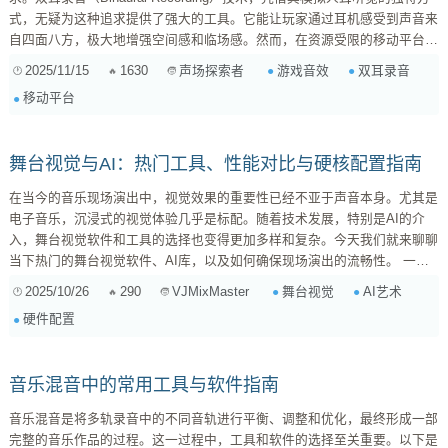
式，无疑为这种追求提供了强大的工具。它能让玩家通过耳机感受到声音来
自四面八方，极大地增强空间感和临场感。然而，在资源受限的移动平台
上，如何高效、高质量地利用这项技术，确保沉浸感的同时不牺牲性能，是
2025/11/15
1630
游戏音效
双耳录音
声场探索者
我们需要深入探讨的核心。 双耳录音技术的核心与移动平台的挑战 双耳录
移动平台
音的核心在于模拟人头传输函数（HRTF），通过在人头模型耳道处放置微
型麦克风，记录下声源经过头部、耳廓等部位后到达耳膜的声音变化。这种
录音包含了丰富...
舞台视觉与AI：热门工具、性能对比与硬核配置指南
在当今的音乐现场演出中，视觉效果的重要性已经不亚于声音本身。尤其是
电子音乐，沉浸式的视觉体验几乎是标配。随着技术发展，特别是AI的介
入，舞台视觉软件和工具的选择也变得更加多样和复杂。今天我们就来聊聊
当下热门的舞台视觉软件、AI库，以及如何确保现场演出的流畅性。 一、
当前流行的舞台视觉软件 Resolume Arena / Avenue : 特点 : 行业标准之
2025/10/26
290
舞台视觉
AI艺术
VJMixMaster
一，专为VJ设计，操作直观，上手快。支持实时混合视频片段、效果、素
硬件配置
材，可以与MIDI控制器、...
音乐混音中的常用工具与软件指南
音乐混音是将多轨录音中的不同音轨进行平衡、调整和优化，最终形成一部
完整的音乐作品的过程。这一过程中，工具和软件的选择至关重要。以下是