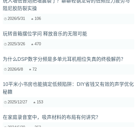
玩入墙低音炮把墙震裂了？聊聊轻钢龙骨的低频应力疲劳与
阻尼胶防裂实操
2026/5/31
106
玩转音箱摆位学问 释放音乐的无限可能
2025/3/26
470
为什么DSP数字分频是多单元耳机相位失真的终极解药？
2026/6/8
72
10平米小书房也能搞定低频陷阱：DIY省钱又有效的声学优化
秘籍
2025/12/27
153
在家庭录音室中，吸声材料的布局有何讲究？
2024/6/30
362