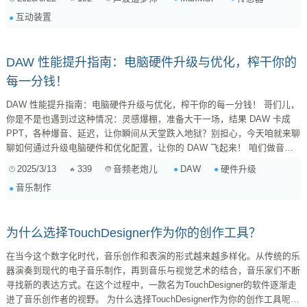
处理框架，希望能帮你高效地标准化输入，并确保Max/MSP稳定、低延迟
互动装置
地接收与处理。 核心理念：数据预处理管道与抽象层 解决问题的关键在于
建立一个健壮的“数据预处理管道”，并在Max/MSP与传感器之间引入“抽象
层”。...
DAW 性能提升指南：电脑硬件升级与优化，榨干你的
每一分钱！
DAW 性能提升指南：电脑硬件升级与优化，榨干你的每一分钱！ 哥们儿，
你是不是也遇到过这种情况：灵感爆棚，准备大干一场，结果 DAW 卡成
PPT，各种爆音、延迟，让你瞬间从天堂跌入地狱？别担心，今天咱就来聊
聊如何通过升级电脑硬件和优化配置，让你的 DAW 飞起来！ 咱们做音乐
的，DAW 就是咱的战场。它就像一匹战马，性能越强，咱就越能驰骋沙
2025/3/13
339
DAW
硬件升级
音频老炮儿
场，创作出更牛逼的作品。但如果这匹马老弱病残，那咱就只能望洋兴叹
音乐制作
了。所以，给 DAW 升级硬件，就像给战马换上更强劲的引擎和更舒适的马
鞍，让它跑得更快、更稳！ 在开始之前，咱先明确一点： 硬...
为什么选择TouchDesigner作为你的创作工具？
在当今这个数字化时代，音乐创作和表演的形式越来越多样化。从传统的乐
器演奏到现代的电子音乐制作，再到音乐与视觉艺术的结合，音乐家们不断
寻找新的表达方式。在这个过程中，一款名为TouchDesigner的软件逐渐走
进了音乐创作者的视野。 为什么选择TouchDesigner作为你的创作工具呢？