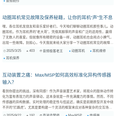
音频制作
控制等。不同的插件在这些功能上会有所侧重，因此你需要根据实际使用场
景来选择。 频率调整 ：如果你需要对特定频...
动圈耳机常见故障及保养秘籍，让你的耳机“声”生不息
嘿，各位耳机发烧友和音乐爱好者们，今天咱们聊聊动圈耳机那些事儿。动
圈耳机，作为耳机界的“老大哥”，凭借其醇厚的声音和广泛的适用性，赢得
了无数人的喜爱。但就像所有精密的设备一样，动圈耳机也会闹点小脾气，
出现一些故障。别担心，今天我就来给大家分享一下动圈耳机常见的故障及
解决方法，还有日常保养的小窍门，让你的耳机“声”生不息！ 咱们先来说
2025/3/25
403
动圈耳机
耳机维修
音频极客老王
说，动圈耳机为啥这么受欢迎？ 动圈耳机的工作原理，简单来说，就是通
耳机保养
过电流驱动线圈，线圈产生磁场，与永磁体相互作用，推动振膜振动，从而
发出声音。这种发声方式的优点在于： **声音自然醇厚：**动圈单元的振膜
面...
互动装置之痛：Max/MSP如何高效标准化异构传感器
输入？
看到你提出的挑战，深有同感！作为声音装置艺术家，将观众的肢体动作转
化为富有表现力的声音律动，这本身就是一件充满魔力的事情。然而，不同
传感器的异构数据、实时处理的稳定性与低延迟，确实是前期原型开发中绕
不开的“拦路虎”。尤其是要构建一个灵活的框架来应对各种复杂的交互场
景，更需要一套系统性的策略。 这里我结合一些经验，为你梳理一个数据
2025/9/22
192
MaxMSP
传感器
声波造梦师