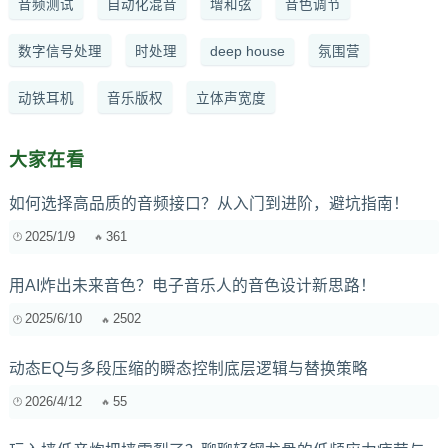
音频测试
自动化混音
增和弦
音色调节
数字信号处理
时处理
deep house
氛围营
动铁耳机
音乐版权
立体声宽度
大家在看
如何选择高品质的音频接口？从入门到进阶，避坑指南！
2025/1/9
361
用AI炸出未来音色？电子音乐人的音色设计新思路！
2025/6/10
2502
动态EQ与多段压缩的瞬态控制底层逻辑与替换策略
2026/4/12
55