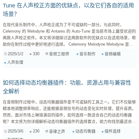
Tune 在人声校正方面的优缺点，以及它们各自的适用
场景？
在现代音乐制作中，人声校正成为了不可或缺的一部分。与此同时，
Celemony 的 Melodyne 和 Antares 的 Auto-Tune 是当前市场上最受欢迎的
两款人声校正软件。本文将详细探讨这两款软件的优缺点以及适用场景，帮
助你在制作过程中更好地进行选择。 Celemony Melodyne Melodyne 是一
款以其强大的音频编辑功能而闻名的软件。它以音符为基础的编辑方式允许
2025/1/2
330
音乐制作
音频编辑
音频工程师
用户不仅校正音高，还可以调整音色、节奏及音符的持续时间。以下是
人声处理
Melodyne 的优缺点： 优点： ...
如何选择动态均衡器插件：功能、资源占用与兼容性
全解析
在音频制作过程中，动态均衡器插件是不可或缺的工具之一。它们不仅能够
精准地调整频率响应，还能根据音频信号的动态变化实时处理，提升音质。
然而，面对市场上琳琅满目的插件，如何选择一款适合自己的动态均衡器
呢？本文将为你详细解析动态均衡器插件的选择要点，助力你找到最适合的
工具。 一、明确需求：功能是第一要素 在选择动态均衡器插件时，首先要
2025/3/6
230
动态均衡器
插件选择
音律之声
明确自己的需求。动态均衡器的主要功能包括频率调整、动态处理、多频段