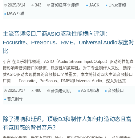
场景 JACK 的核心优势在于其 低延迟 特性，这对于需要实时处理音频的场
2025/8/14
343
JACK
Linux音频
音频极客李师傅
景至关重要，比如： 音乐制作： 连接各种DAW（数字音频工作站），如
DAW互联
Ardour、L...
主流音频接口厂商ASIO驱动性能横向评测：
Focusrite、PreSonus、RME、Universal Audio深度对
比
引言 在音乐制作领域，ASIO（Audio Stream Input/Output）驱动的性能直
接影响着音频接口的延迟、稳定性和兼容性。对于专业制作人来说，选择一
款ASIO驱动表现优异的音频接口至关重要。本文将针对四大主流音频接口
厂商——Focusrite、PreSonus、RME和Universal Audio，深入对比其
ASIO驱动的性能差异，并给出选购建议。 1. ASIO驱动的重要性 ASIO是
2025/3/17
480
ASIO驱动
音频接口
音频老司机
专为专业音频设备设计的低延迟音频协议，能够绕过操作系统自带的音频系
音乐制作
统，直接与硬件通信。它的性能直接决定了音频制作流程的流畅度和效率。
对于音...
除了混响和延迟，顶级DJ和制作人如何打造动态且富
有氛围感的背景音乐？