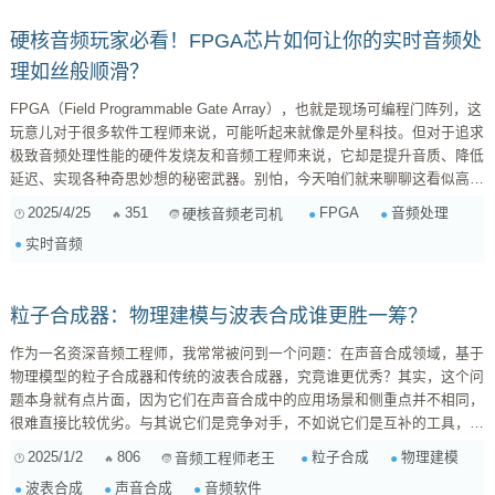
信号。这...
硬核音频玩家必看！FPGA芯片如何让你的实时音频处
理如丝般顺滑？
FPGA（Field Programmable Gate Array），也就是现场可编程门阵列，这
玩意儿对于很多软件工程师来说，可能听起来就像是外星科技。但对于追求
极致音频处理性能的硬件发烧友和音频工程师来说，它却是提升音质、降低
延迟、实现各种奇思妙想的秘密武器。别怕，今天咱们就来聊聊这看似高深
莫测的FPGA，看看它究竟是如何在实时音频处理领域大显身手的。
2025/4/25
351
FPGA
音频处理
硬核音频老司机
FPGA：音频处理的瑞士军刀 在深入探讨FPGA之前，我们先来简单回顾一
实时音频
下传统的音频处理方式。通常，我们使用CPU或DSP（数字信号处理器）
来完成音频算法的运算。CPU的优势在于通用性强，适合处理复杂的...
粒子合成器：物理建模与波表合成谁更胜一筹？
作为一名资深音频工程师，我常常被问到一个问题：在声音合成领域，基于
物理模型的粒子合成器和传统的波表合成器，究竟谁更优秀？其实，这个问
题本身就有点片面，因为它们在声音合成中的应用场景和侧重点并不相同，
很难直接比较优劣。与其说它们是竞争对手，不如说它们是互补的工具，各
有千秋。 物理建模粒子合成器：细致入微的模拟 基于物理模型的粒子合成
2025/1/2
806
粒子合成
物理建模
音频工程师老王
器，顾名思义，是基于对声音产生机制的物理建模来进行合成的。它不像波
波表合成
声音合成
音频软件
表合成那样直接操控预先录制好的波形，而是通过模拟声波在介质中的传