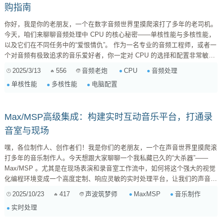
购指南
你好，我是你的老朋友，一个在数字音频世界里摸爬滚打了多年的老司机。
今天，咱们来聊聊音频处理中 CPU 的核心秘密——单核性能与多核性能，
以及它们在不同任务中的“爱恨情仇”。 作为一名专业的音频工程师，或者一
个对音频有极致追求的音乐爱好者，你一定对 CPU 的选择和配置非常敏
感。毕竟，它直接关系到你的工作效率、创作体验，甚至是最终作品的质
2025/3/13
556
CPU
音频处理
音频老炮
量。市面上 CPU 种类繁多，参数复杂，什么核心数、线程数、主频、睿
单核性能
多核性能
电脑配置
频…… 搞得人头都大了。 别慌，今天咱们就深入浅出地剖析一下，让你对
CPU 的性能有更清晰的认识，从而做出最适合自己的选择。 一、CPU 核心
基础知识扫盲 ...
Max/MSP高级集成：构建实时互动音乐平台，打通录
音室与现场
嘿，各位制作人、创作者们！我是你们的老朋友，一个在声音世界里摸爬滚
打多年的音乐制作人。今天想跟大家聊聊一个我私藏已久的“大杀器”——
Max/MSP 。尤其是在现场表演和录音室工作流中，如何将这个强大的视觉
化编程环境变成一个高度定制、响应灵敏的实时处理平台，让我们的声音体
验更具沉浸感和互动性。 Max/MSP的魅力在于它的无限可能性。想象一
2025/10/23
417
MaxMSP
音乐制作
声波筑梦师
下，你的MIDI控制器不再只是发送音符，还能根据你的触碰力度实时调整
实时处理
效果器的复杂参数；环境传感器捕捉到的空间数据，能直接驱动你的合成器
纹理；甚至你的人声输入，也能瞬间被转化为控制其他乐器音色变化的动态