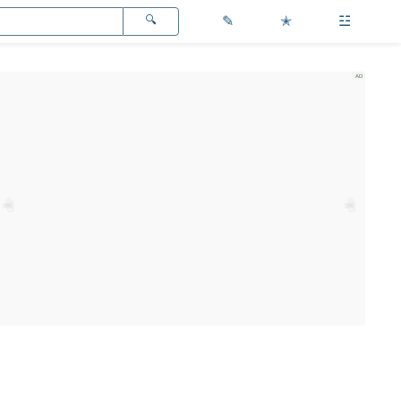
✎
✭
☳