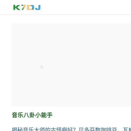
音乐八卦小能手
揭秘音乐大师的古怪癖好？贝多芬数咖啡豆，瓦格纳