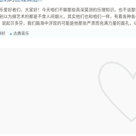
都是不食人间烟火，其实他们也和咱们一样，有着各种各样奇奇怪怪的小执着。 准备好了吗
的“怪癖”世界！ 1. 贝多芬：一杯咖啡，60颗豆？强迫症般的精确！ 说起贝多芬，我们脑海中浮现的可能是他那张
癖好
古典音乐