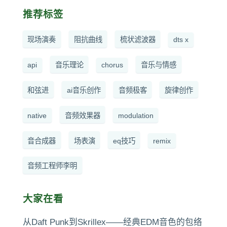
推荐标签
现场演奏
阻抗曲线
梳状滤波器
dts x
api
音乐理论
chorus
音乐与情感
和弦进
ai音乐创作
音频极客
旋律创作
native
音频效果器
modulation
音合成器
场表演
eq技巧
remix
音频工程师李明
大家在看
从Daft Punk到Skrillex——经典EDM音色的包络