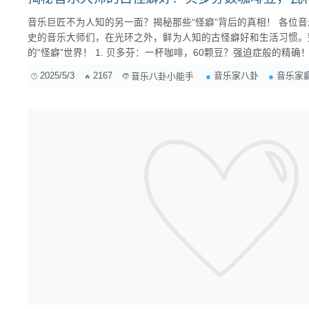
音乐巨匠不为人知的另一面？揭秘那些“怪癖”背后的真相！ 各位音乐爱好者们，大家好！今天咱们不聊那些高深莫测的乐理知识，也不谈那些波澜壮阔的交响乐章。咱们来点轻松有趣的，扒一扒那些名垂青
史的音乐大师们，在光环之外，鲜为人知的古怪癖好和生活习惯。别以为搞艺术的
2025/5/3
2167
音乐家八卦
音乐家
音乐八卦小能手