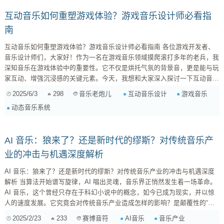
乐风格、和...
互动音乐如何重塑游戏体验？游戏音乐设计师必看指
南
互动音乐如何重塑游戏体验？游戏音乐设计师必看指南 各位游戏开发者、
音乐设计师们，大家好！作为一名在游戏音乐领域摸爬滚打多年的老兵，我
深知音乐在游戏体验中的重要性。它不仅是烘托气氛的背景音，更是能与玩
家互动、增强沉浸感的关键元素。今天，我想和大家深入探讨一下互动音乐
设计，聊聊如何通过动态音乐系统、自适应音乐以及玩家行为驱动的音乐变
2025/6/3
298
互动音乐设计
游戏音乐
音乐老炮儿
化，来打造更加引人入胜的游戏体验。 什么是互动音乐？它为什么重要？
动态音乐系统
互动音乐，顾名思义，是指能够根据玩家的行为、游戏事件或环境变化而实
时调整的音乐。它不再是线性播放的“罐头音乐”，而是游戏世界的一部分，
与玩家产生实...
AI 音乐：狼来了？还是新时代的缪斯？对传统音乐产
业的冲击与机遇深度解析
AI 音乐：狼来了？还是新时代的缪斯？对传统音乐产业的冲击与机遇深度
解析 当算法开始谱写旋律，AI 唱出灵魂，音乐界正悄然发生着一场革命。
AI 音乐，这个曾经只存在于科幻小说中的概念，如今已成为现实，并以惊
人的速度发展。它究竟会对传统音乐产业造成怎样的影响？是颠覆性的“狼
来了”，还是激发创作灵感的“新时代缪斯”？本文将深入探讨 AI 音乐对传统
2025/2/23
233
AI音乐
音乐产业
赛博音符
音乐产业的冲击、机遇以及未来发展趋势。 一、AI 音乐的崛起：从“玩具”