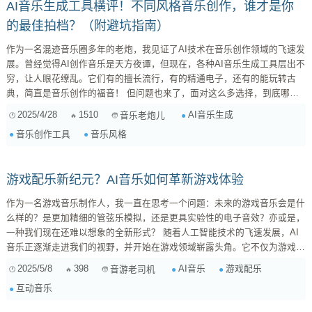
AI音乐生成工具横评！不同风格音乐创作，谁才是你
的最佳拍档？（附避坑指南）
作为一名混迹音乐圈多年的老炮，我见证了AI技术在音乐创作领域的飞速发
展。曾经觉得AI创作音乐是天方夜谭，但现在，各种AI音乐生成工具层出不
穷，让人眼花缭乱。它们有的擅长流行，有的精通电子，还有的能玩转古
典，简直是音乐创作的福音！ 但问题也来了，面对这么多选择，到底哪个
才是最适合你的呢？别担心，今天我就来给大家做个全面测评，深入剖析几
2025/4/28
1510
AI音乐生成
音乐老炮儿
款热门AI音乐生成工具的优缺点，并针对不同风格的音乐创作，给出我的专
音乐创作工具
音乐风格
业建议，希望能帮你在AI音乐的道路上少走弯路！ 一、AI音乐生成工具大
盘点：各有千秋，总有一款适合你 市面上的AI音...
游戏配乐新纪元？AI音乐如何革新游戏体验
作为一名游戏音乐制作人，我一直在思考一个问题：未来的游戏音乐会是什
么样的？是更加精细的管弦乐模拟，还是更具实验性的电子音效？亦或是，
一种我们现在还难以想象的全新形式？ 随着人工智能技术的飞速发展，AI
音乐正逐渐走进我们的视野，并开始在游戏领域崭露头角。它不仅为游戏开
发者提供了更高效的音乐创作工具，也为玩家带来了前所未有的个性化音乐
2025/5/8
398
AI音乐
游戏配乐
音游老司机
体验。今天，我们就来聊聊AI音乐在游戏中的应用，以及它如何提升游戏的
互动音乐
沉浸感、互动性和定制化程度。 什么是AI音乐？ 简单来说，AI音乐就是利
用人工智能技术来创作音乐。它可以通过学习大量的音乐数据，掌握各种音