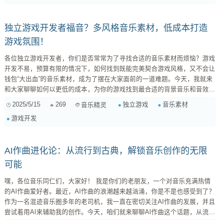
注。它可以通过算法自动生成音乐，为音乐创作和教育提供了新的思路。那
么，AI音乐生成工具究竟...
独立游戏开发者福音？多风格音乐素材，低成本打造
游戏氛围！
各位独立游戏开发者，你们是否常常为了寻找合适的音乐素材而烦恼？游戏
开发不易，预算有限的情况下，如何找到既能完美契合游戏风格，又不会让
钱包“大出血”的音乐素材，成为了摆在大家面前的一道难题。今天，我就来
和大家聊聊如何以更低的成本，为你的游戏找到最合适的背景音乐和音效，
让你的游戏在听觉上也能抓住玩家的心！ 为什么音乐素材对独立游戏至关
2025/5/15
269
独立游戏
音乐素材
音乐精灵
重要？ 首先，我们要明确一点：音乐不仅仅是背景音，它是游戏体验中不
游戏开发
可或缺的一部分。好的音乐可以： 增强游戏氛围： 恰当的音乐能够瞬间将
玩家带...
AI作曲进化论：从流行到古典，解锁音乐创作的无限
可能
嘿，各位音乐同仁们，大家好！ 我是你们的老朋友，一个对音乐充满热情
的AI作曲爱好者。最近，AI作曲的浪潮越来越汹涌，你是不是也感受到了？
作为一名混迹音乐圈多年的老司机，我一直在密切关注AI作曲的发展，并且
尝试着用AI来辅助我的创作。今天，咱们就来聊聊AI作曲这个话题，从流行