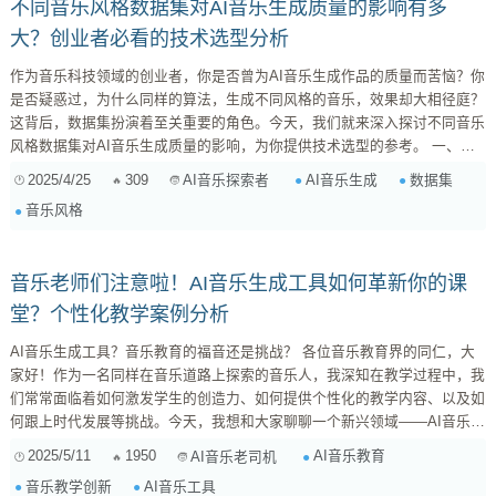
不同音乐风格数据集对AI音乐生成质量的影响有多
大？创业者必看的技术选型分析
作为音乐科技领域的创业者，你是否曾为AI音乐生成作品的质量而苦恼？你
是否疑惑过，为什么同样的算法，生成不同风格的音乐，效果却大相径庭？
这背后，数据集扮演着至关重要的角色。今天，我们就来深入探讨不同音乐
风格数据集对AI音乐生成质量的影响，为你提供技术选型的参考。 一、数
据集的定义与重要性：AI音乐的“燃料” 数据集，顾名思义，就是数据的集
2025/4/25
309
AI音乐生成
数据集
AI音乐探索者
合。在AI音乐生成领域，数据集通常包含大量的音乐作品，以及与这些作品
音乐风格
相关的各种信息，例如音符、和弦、节奏、乐器、情感标签等等。数据集是
AI进行学习的基础，就像汽车需要燃料才能行驶一样，AI也需要...
音乐老师们注意啦！AI音乐生成工具如何革新你的课
堂？个性化教学案例分析
AI音乐生成工具？音乐教育的福音还是挑战？ 各位音乐教育界的同仁，大
家好！作为一名同样在音乐道路上探索的音乐人，我深知在教学过程中，我
们常常面临着如何激发学生的创造力、如何提供个性化的教学内容、以及如
何跟上时代发展等挑战。今天，我想和大家聊聊一个新兴领域——AI音乐生
成工具，看看它能否为我们的音乐教学带来新的可能性。 近些年，AI技术
2025/5/11
1950
AI音乐教育
AI音乐老司机
的发展日新月异，它在音乐领域的应用也越来越广泛。从辅助作曲、编曲，
音乐教学创新
AI音乐工具
到音乐分析、推荐，AI的身影无处不在。其中，AI音乐生成工具尤其引人关