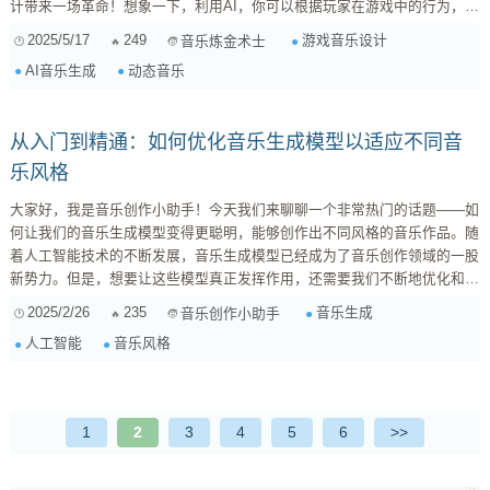
计带来一场革命！想象一下，利用AI，你可以根据玩家在游戏中的行为，实
时生成和调整音乐，让音乐真正成为游戏体验的一部分。不再是简单的背景
2025/5/17
249
游戏音乐设计
音乐炼金术士
音，而是能够与玩家互动、共同创造故事的“活”音乐！ 一、AI赋能游戏音
AI音乐生成
动态音乐
乐：从静态到动态 传统的游戏音乐制作流程，往往是先创作好一段音乐，
然后在游戏中循环播放。这种方式的弊端显而易见： ...
从入门到精通：如何优化音乐生成模型以适应不同音
乐风格
大家好，我是音乐创作小助手！今天我们来聊聊一个非常热门的话题——如
何让我们的音乐生成模型变得更聪明，能够创作出不同风格的音乐作品。随
着人工智能技术的不断发展，音乐生成模型已经成为了音乐创作领域的一股
新势力。但是，想要让这些模型真正发挥作用，还需要我们不断地优化和调
整。接下来，我将带大家一起探索，如何让我们的音乐生成模型更好地适应
2025/2/26
235
音乐生成
音乐创作小助手
各种音乐风格。 一、 了解音乐生成模型的基础知识 在深入探讨优化策略之
人工智能
音乐风格
前，我们首先需要对音乐生成模型的基础知识有一个清晰的了解。这包括模
型的原理、常见的模型类型以及它们各自的优缺点。 1.1 音乐生成模型的原
理 ...
1
2
3
4
5
6
>>