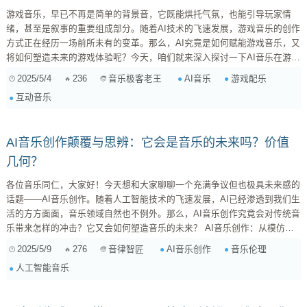
游戏音乐，早已不再是简单的背景音，它既能烘托气氛，也能引导玩家情
绪，甚至是叙事的重要组成部分。随着AI技术的飞速发展，游戏音乐的创作
方式正在经历一场前所未有的变革。那么，AI究竟是如何赋能游戏音乐，又
将如何塑造未来的游戏体验呢？今天，咱们就来深入探讨一下AI音乐在游戏
领域的应用，聊聊它如何提升互动性和个性化。 AI作曲：灵感与效率的双
2025/5/4
236
AI音乐
游戏配乐
音乐极客老王
重加持 对于游戏开发者和音乐制作人来说，AI作曲最直接的优势莫过于效
互动音乐
率的提升。传统的游戏音乐创作流程往往耗时耗力，需要作曲家、编曲家、
演奏家等多方协作。而AI作曲工具可以在短时间内生成大量的音乐素材，极
大地缩短了开发周期。当然...
AI音乐创作颠覆与思辨：它会是音乐的未来吗？价值
几何？
各位音乐同仁，大家好！今天想和大家聊聊一个充满争议但也极具未来感的
话题——AI音乐创作。随着人工智能技术的飞速发展，AI已经渗透到我们生
活的方方面面，音乐领域自然也不例外。那么，AI音乐创作究竟会对传统音
乐带来怎样的冲击？它又会如何塑造音乐的未来？ AI音乐创作：从模仿到
创新？ 不可否认，目前市面上的AI音乐创作工具，大多还处于模仿和学习
2025/5/9
276
AI音乐创作
音乐伦理
音律智匠
的阶段。它们通过分析大量的音乐作品，学习其中的旋律、和声、节奏等元
人工智能音乐
素，然后根据用户设定的参数，生成类似的音乐片段。例如，你可以指定AI
创作一首“欢快的”、“爵士风格的”、“钢琴曲”，AI便会基于其学习到的数据，
生成一段听起...