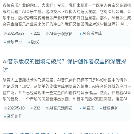
各位音乐产业的同仁，大家好！今天，我们来聊聊一个既令人兴奋又充满挑
战的话题：AI音乐生成。这项技术正以惊人的速度发展，它对唱片公司、音
乐平台、版权管理等传统音乐产业环节的影响日益显著。那么，AI音乐生成
究竟会给音乐产业带来怎样的冲击？我们又该如何应对这些挑战呢？ AI音
乐生成：一场技术革命 首先，我们需要明确什么是AI音乐生成。简单来
2025/5/27
221
AI音乐生成
AI音乐观察员
说，就是利用人工智能技术，让计算机能够创作音乐。这并非简单的随机组
音乐产业
版权
合音符，而是通过深度学习等算法，让AI学习大量的音乐作品，从而掌握音
乐的风格、结构、和声等要素，并在此基础上进行创作。目前，AI音...
AI音乐版权的困境与破局？保护创作者权益的深度探
讨
随着人工智能技术的飞速发展，AI音乐创作已经不再是科幻小说中的情节，
而是成为了现实。从简单的旋律生成到复杂的编曲，AI在音乐领域的应用日
益广泛，甚至已经涌现出一些完全由AI创作的音乐作品。然而，伴随着AI音
乐的普及，一个严峻的问题也浮出水面：AI音乐的版权归属问题。谁是AI音
乐的创作者？AI音乐的版权应该如何保护？这些问题不仅关系到AI音乐产业
2025/5/10
232
AI音乐
版权保护
AI音乐观察员
的健康发展，也关系到音乐创作的未来。 AI音乐版权：一个充满争议的灰
音乐创作
色地带 目前，对于AI音乐的版权问题，法律界和音乐界尚未形成统一的意
见。传统的版权法主要保护人类的智力成果，而AI音乐的创作过程往往涉及
到算法、数据...