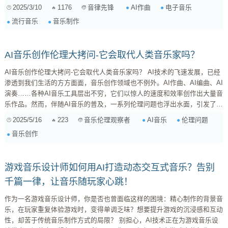
音乐到古典音乐，看看AI在不同音乐流派中的应用，以及它未来的发展趋
2025/3/10
1176
AI作曲
电子音乐
音律先锋
势。 一、AI作曲的“超能力”：它能干什么？ 首先，咱们得搞清楚，AI作曲
流行音乐
音乐制作
到底能干什么？简单来说，它可以帮你完成很多繁琐、重复性的工作，甚至
能给你带来意想不到的灵感。 ...
AI音乐创作伦理大拷问-它会取代人类音乐家吗？
AI音乐创作伦理大拷问-它会取代人类音乐家吗？ AI技术的飞速发展，已经
渗透到我们生活的方方面面，音乐创作领域也不例外。AI作曲、AI编曲、AI
演奏……各种AI音乐工具层出不穷，它们以惊人的速度和效率创作出大量音
乐作品。然而，伴随AI音乐的普及，一系列伦理问题也浮出水面，引发了音
乐界、学术界乃至整个社会的广泛关注。 AI音乐的“原罪”：创造力归属之争
2025/5/16
223
AI音乐
伦理问题
音乐伦理观察者
AI音乐创作最核心的伦理问题，莫过于创造力的归属。一首AI创作的音乐，
音乐创作
它的“作者”究竟是谁？是编写算法的程序员？是提供训练数据的音乐家？还
是直接运行AI程序的个体？ 传统的版权...
游戏音乐设计师如何用AI打造动态交互式音乐？告别
千篇一律，让音乐随玩家心跳！
作为一名游戏音乐设计师，你是否也曾面临这样的困境：精心制作的背景音
乐，在玩家重复体验游戏时，变得单调乏味？想要提升游戏的沉浸感和互动
性，却苦于传统音乐制作方式的局限？ 别担心，AI技术正在为游戏音乐设