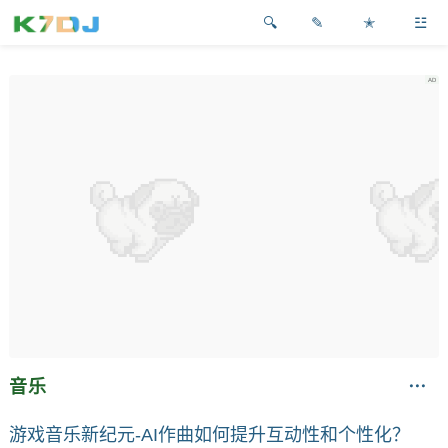
✎
✭
☳
音乐
游戏音乐新纪元-AI作曲如何提升互动性和个性化？