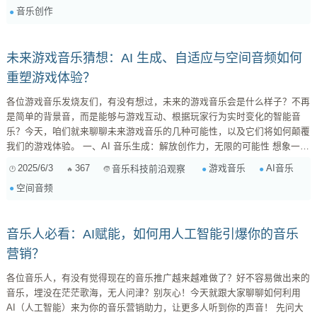
音乐创作
到“工具” AI 音乐的发展并非一蹴而就。早期 AI 生成的音乐，往往被认为是
缺乏情感、机械、单调的“玩具”。然而，随着深度学...
未来游戏音乐猜想：AI 生成、自适应与空间音频如何
重塑游戏体验？
各位游戏音乐发烧友们，有没有想过，未来的游戏音乐会是什么样子？不再
是简单的背景音，而是能够与游戏互动、根据玩家行为实时变化的智能音
乐？今天，咱们就来聊聊未来游戏音乐的几种可能性，以及它们将如何颠覆
我们的游戏体验。 一、AI 音乐生成：解放创作力，无限的可能性 想象一
下，你正在玩一款开放世界游戏，走到一片森林，游戏会根据你所处环境、
2025/6/3
367
游戏音乐
AI音乐
音乐科技前沿观察
时间、天气等因素，AI 实时生成一段独特的森林音乐。当你进入战斗状
空间音频
态，音乐会瞬间切换成激烈的战斗乐，而且每次战斗的音乐都不一样！这并
非科幻，AI 音乐生成技术正在快速发展。 ...
音乐人必看：AI赋能，如何用人工智能引爆你的音乐
营销？
各位音乐人，有没有觉得现在的音乐推广越来越难做了？好不容易做出来的
音乐，埋没在茫茫歌海，无人问津？别灰心！今天就跟大家聊聊如何利用
AI（人工智能）来为你的音乐营销助力，让更多人听到你的声音！ 先问大