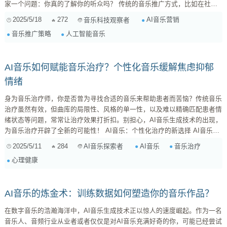
家一个问题：你真的了解你的听众吗？ 传统的音乐推广方式，比如在社交
媒体上发帖、找朋友转发、参加音乐节等等，效果往往比较有限，而且很难
2025/5/18
272
AI音乐营销
音乐科技观察者
精准触达目标受众。但AI的出现，改变了这一切！AI可以帮助我们更深入地
音乐推广策略
人工智能音乐
了解听众的喜好、习惯，从而制定更有效的营销策略。 AI音乐营销的核
心：精准、个性化、数据驱动 简单来说，...
AI音乐如何赋能音乐治疗？个性化音乐缓解焦虑抑郁
情绪
身为音乐治疗师，你是否曾为寻找合适的音乐来帮助患者而苦恼？传统音乐
治疗虽然有效，但曲库的局限性、风格的单一性，以及难以精确匹配患者情
绪状态等问题，常常让治疗效果打折扣。别担心，AI音乐生成技术的出现，
为音乐治疗开辟了全新的可能性！ AI音乐：个性化治疗的新选择 AI音乐生
成并非简单的音乐复制，而是通过算法学习大量音乐数据，理解音乐的结
2025/5/11
284
AI音乐
音乐治疗
AI音乐探索者
构、情感表达方式，并在此基础上创作出全新的音乐作品。这意味着，我们
心理健康
可以利用AI创造出真正个性化的音乐，精准满足患者的治疗需求。 1. 情绪
精准匹配：告别千篇一律 传...
AI音乐的炼金术：训练数据如何塑造你的音乐作品？
在数字音乐的浩瀚海洋中，AI音乐生成技术正以惊人的速度崛起。作为一名
音乐人、音频行业从业者或者仅仅是对AI音乐充满好奇的你，可能已经尝试