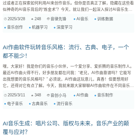
过或者正在探索如何利用AI来创作音乐。但你是否真正了解，隐藏在这些看
似神奇的AI音乐背后的“炼金术”？今天，就让我们一起深入探讨AI音乐生成
过程中，训练数据的选择和使用，以及它们对最终作品的深远影响。 一、
2025/3/28
248
AI音乐
训练数据
音律先锋
训练数据：AI音乐的“营养餐” 什么是训练数据？ 简单来说，训练数据就是
音乐创作
机器学习
深度学习
喂给AI音乐生成模型的“营养餐”。这些数据可以...
AI作曲软件玩转音乐风格：流行、古典、电子，一个
都不能少！
嘿，大家好！我是你们的音乐小伙伴，一个爱分享、爱折腾的音乐制作人。
最近AI作曲火得不行，好多朋友都在问我：“老兄，AI作曲靠谱吗？它能写
出我想要的音乐风格吗？” 必须说，AI作曲这玩意儿，真香！但要想用好
它，还得对它有点了解。今天，我就来跟大家聊聊AI作曲软件在不同音乐风
格中的应用，特别是流行、古典和电子音乐这三大“巨头”。 准备好你的耳
2025/3/11
348
AI作曲
音乐制作
音创小马
机，咱们一起踏上这段AI音乐之旅吧！ 一、AI作曲软件是什么？它能干什
电子音乐
古典音乐
流行音乐
么？ 简单来说，AI作曲软件就是利用人工智能技术来创作音乐的工具。它
能根据你的指令或提供的素材，自动生成旋律、和声、节奏、...
AI音乐生成：唱片公司、版权与未来，音乐产业的颠
覆与应对？