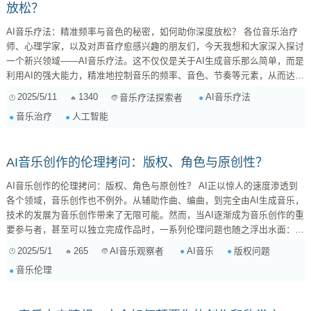
放松？
AI音乐疗法：精准频率与音色的秘密，如何助你深度放松？ 各位音乐治疗
师、心理学家，以及对声音疗愈感兴趣的朋友们，今天我想和大家深入探讨
一个新兴领域——AI音乐疗法。这不仅仅是关于AI生成音乐那么简单，而是
利用AI的强大能力，精准地控制音乐的频率、音色、节奏等元素，从而达到
特定的治疗效果。想象一下，能够为每位患者定制专属的音乐处方，精准地
2025/5/11
1340
AI音乐疗法
音乐疗法探索者
缓解焦虑、改善睡眠，甚至辅助情绪障碍的治疗，这在过去是难以想象的。
音乐治疗
人工智能
1. 音乐疗法的原理：为什么音乐能治愈？ 在深入探讨AI之前，我们先回顾
一下音乐疗法的基本原理。音乐之所以能影响我们的身心，是因为它能通
过...
AI音乐创作的伦理拷问：版权、角色与原创性？
AI音乐创作的伦理拷问：版权、角色与原创性？ AI正以惊人的速度渗透到
各个领域，音乐创作也不例外。从辅助作曲、编曲，到完全由AI生成音乐，
技术的发展为音乐创作带来了无限可能。然而，当AI逐渐成为音乐创作的重
要参与者，甚至可以独立完成作品时，一系列伦理问题也随之浮出水面：谁
拥有AI创作音乐的版权？AI在音乐创作中扮演什么角色？AI创作的音乐是否
2025/5/1
265
AI音乐
版权问题
AI音乐观察者
具有原创性？本文将深入探讨这些问题，并尝试寻找答案。 一、版权归
音乐伦理
属：谁是AI音乐的“作者”？ 1. 当前法律框架的困境 现行的版权法体系，是
建立在“人类...