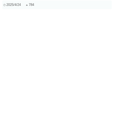
2025/4/24
784
房间声学：优化录音效果的居家简易指南
2025/9/29
489
除了混响和延迟，顶级DJ和制作人如何打造动态且富有氛围
感的背景音乐？
2025/9/28
259