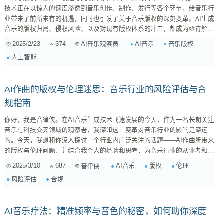
技术正在以惊人的速度渗透到音乐创作、制作、发行等各个环节，给音乐行
业带来了前所未有的机遇，同时也引发了关于音乐版权的深刻变革。AI生成
音乐的版权归属、侵权风险、以及对现有版权体系的冲击，都成为亟待解决
的问题。本文将深入探讨AI技术对音乐版权的影响，并为音乐人提供应对策
2025/2/23
374
AI音乐
音乐版权
AI音乐观察员
略，帮助大家在AI时代保护自己的创作权益。 一、AI音乐的崛起：一场技
人工智能
术革命 近年来，AI音乐技术取得了显著进展，涌现出了一批能够自动作
曲、编曲、混音甚至演唱的AI工具。这些工具的出现，极大地降低了音乐创
作...
AI作曲的版权与伦理迷思：音乐行业的风险评估与合
规指南
你好，我是音律侠。在AI音乐生成技术飞速发展的今天，作为一名长期关注
音乐与科技交叉领域的观察者，我深知这一变革对音乐行业的影响是深远
的。今天，我想和你深入探讨一个行业内广泛关注的话题——AI作曲所带来
的版权与伦理问题，并结合我个人的经验和思考，为音乐行业的从业者和法
律人士提供一份风险评估与合规指南。 一、AI音乐生成的版权困境 1.1 谁
2025/3/10
687
AI音乐
版权
伦理
音律侠
是AI音乐的作者？ 这是AI音乐版权讨论中最核心，也最具争议的问题。根
风险评估
合规
据现行的版权法，作品的作者通常是指创作作品的自然人。那么，当音乐是
由AI生成时，谁应该被认为是作者呢？ ...
AI音乐疗法：精准频率与音色的秘密，如何助你深度