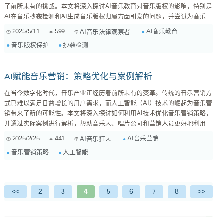
了前所未有的挑战。本文将深入探讨AI音乐教育对音乐版权的影响，特别是
AI在音乐抄袭检测和AI生成音乐版权归属方面引发的问题，并尝试为音乐版
权律师、音乐平台以及关注版权保护的音乐人提供一些思考方向。 AI音乐
2025/5/11
599
AI音乐教育
AI音乐法律观察者
教育的兴起与版权风险 AI音乐教育涵盖了使用AI技术辅助音乐教学、创作
音乐版权保护
抄袭检测
和分析等多个方面。例如，AI可以帮助学生学习乐器、进行音乐理论分析，
甚至创作出全新的音乐作品。然而，随着AI在音乐领域的广泛应用，一些潜
在的版权风险也...
AI赋能音乐营销：策略优化与案例解析
在当今数字化时代，音乐产业正经历着前所未有的变革。传统的音乐营销方
式已难以满足日益增长的用户需求，而人工智能（AI）技术的崛起为音乐营
销带来了新的可能性。本文将深入探讨如何利用AI技术优化音乐营销策略，
并通过实际案例进行解析，帮助音乐人、唱片公司和营销人员更好地利用AI
提升营销效果。 一、AI在音乐营销中的应用场景 AI技术在音乐营销领域有
2025/2/25
441
AI音乐营销
AI音乐狂人
着广泛的应用，主要体现在以下几个方面： 1. 个性化推荐 个性化推荐是AI
音乐营销策略
人工智能
在音乐营销中最常见的应用之一。通过分析用户的音乐收听历史、偏好、社
交行为等数据，AI算法可以精准地预测用户可能喜欢...
<<
2
3
4
5
6
7
8
>>