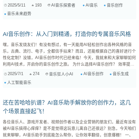
什么，以及我们音乐人应该怎么应对。 1. AI音乐：是威胁还是机遇？ 说实
2025/5/11
193
AI音乐
音乐创作
AI音乐探索者
话，一开始我对AI音乐也是持怀疑态度的。毕竟，音乐是情感的表达，是灵
音乐未来趋势
感的迸发，AI能理解这些吗？但深入了解后，我发现AI音乐并非要取代人类
音乐家，而是提供了一种全新的创作工具和可能性。 ...
AI音乐创作：从入门到精通，打造你的专属音乐风格
嘿，音乐发烧友们！有没有想过，有一天能用AI轻松创作出各种风格的音
乐，古典、流行、电子，全都信手拈来？而且，还能根据自己的喜好进行个
性化定制？没错，AI音乐创作时代已经来临！今天，我就来和大家聊聊如何
利用AI技术，开启你的音乐创作之旅。 为什么选择AI音乐创作？ 效率提
升： 告别漫长的乐器练习和编曲过程，AI可以快速生成音乐素材，节省大
2025/7/1
274
AI音乐创作
音乐生成
音乐狂人小AI
量时间。 灵感激发： 当你陷入创作瓶颈时，AI可以提供各种不同的音乐创
人工智能音乐
意，激发你的灵感。 个...
还在苦哈哈扒谱？AI音乐助手解放你的创作力，这几
个场景直接起飞！
各位音乐人、游戏开发者、视频创作者以及企业营销的朋友们，最近有没有
被AI音乐搞得心痒痒？是不是觉得这玩意儿离自己还很远？别急，今天咱们
就来聊聊，AI音乐助手到底能怎么帮你，让你效率翻倍，创意爆棚！ 一、