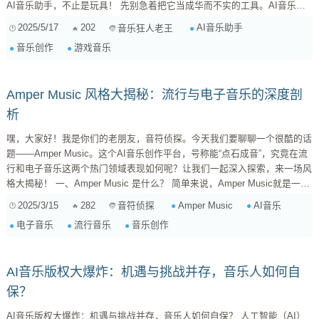
AI音乐助手，不止是玩具！ 先别急着把它当成华而不实的工具。AI音乐助
手，说白了，就是个智能音乐创作平台。它能做什么？简单来说，就是帮你
2025/5/17
202
AI音乐助手
音乐狂人老王
完成音乐创作中的各种繁琐工作，比如： 自动生成旋律和和弦： 你只需要
音乐创作
游戏音乐
输入一些简单的参数，比如风格、速度、情绪等等，AI就能帮你生成一段...
Amper Music 风格大揭秘：流行与电子音乐的深度剖
析
嘿，大家好！我是你们的老朋友，音符侦探。今天我们要聊聊一个很酷的话
题——Amper Music。这个AI音乐创作平台，号称能“点石成音”，究竟在流
行和电子音乐这两个热门领域表现如何呢？让我们一起深入探索，来一场风
格大揭秘！ 一、Amper Music 是什么？ 简单来说，Amper Music就是一个
人工智能音乐创作工具。你只需要输入一些指令，比如情绪、风格、节奏
2025/3/15
282
Amper Music
AI音乐
音符侦探
等，它就能帮你生成音乐。这对于音乐人、视频创作者，甚至是游戏开发者
电子音乐
流行音乐
音乐创作
来说，简直是福音。它可以快速提供各种背景音乐、配乐，大大节省了时间
和成本。 1.1 Amper Music 的核心...
AI音乐版权大爆炸：机遇与挑战并存，音乐人如何自
保？
AI音乐版权大爆炸：机遇与挑战并存，音乐人如何自保？ 人工智能（AI）