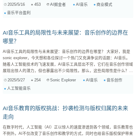
先别急着觉得AI会抢饭碗，它更像是一个工具，一个助手，关键在于你怎么
2025/5/16
453
AI音乐
商业模式
AI掘金者
用好它。咱们得先搞清楚，AI音乐现在有哪些玩法？ AI音乐的几种主流玩
音乐平台盈利
法 AI音乐生成平台： 这应该是大家最熟悉的了，输入一些关键词、风格，
AI就能给你生成一...
AI音乐工具的局限性与未来展望：音乐创作的边界在
哪里？
AI音乐工具的局限性与未来展望：音乐创作的边界在哪里？ 大家好，我是
sonic explorer，今天想和各位探讨一个热门又充满争议的话题：AI音乐。
随着人工智能技术的飞速发展，AI音乐工具层出不穷，它们在音乐创作领域
展现出惊人的潜力，但也暴露出不少局限性。那么，这些局限性是什么？未
来的AI音乐又将走向何方？让我们一起深入剖析。 AI音乐工具的现状：效
2025/5/27
254
AI音乐
音乐创作
Sonic Explorer
率提升与同质化隐忧 不可否认，AI音乐工具在提高音乐创作效率方面功不
人工智能音乐
可没。它们能够快速生成各种风格的音乐片段，帮助音乐人摆脱重复性的工
作，例如： 快...
AI音乐教育的版权挑战：抄袭检测与版权归属的未来
走向
在数字时代，人工智能（AI）正以惊人的速度渗透到各个领域，音乐教育也
不例外。AI不仅改变了音乐创作和教学的方式，同时也给音乐版权保护带来