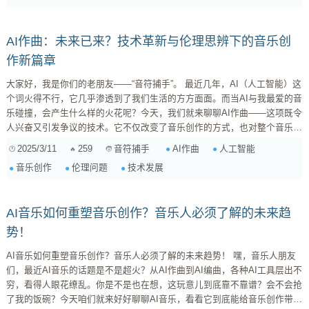
AI作曲：未来已来？技术革新与伦理思辨下的音乐创
作新篇章
大家好，我是你们的老朋友——“音符捕手”。 最近几年，AI（人工智能）这
个词火得不行，它几乎渗透到了我们生活的方方面面。而当AI与我最爱的音
乐碰撞，会产生什么样的火花呢？今天，我们就来聊聊AI作曲——这项既令
人兴奋又引发争议的技术。它不仅改变了音乐创作的方式，也对整个音乐产
业产生了深远的影响。更重要的是，我们还将探讨AI作曲背后所蕴含的伦理
2025/3/11
259
AI作曲
人工智能
音符捕手
问题，希望能给大家带来一些思考。 一、AI作曲的崛起：技术革新与发展
音乐创作
伦理问题
技术发展
历程 1.1 什么是AI作曲？ 简单来说，AI作曲就是利用人工智能技术来创作
音乐。它通过学习大量的音乐数据，包括旋律、和...
AI音乐如何重塑音乐创作？音乐人必须了解的未来趋
势！
AI音乐如何重塑音乐创作？音乐人必须了解的未来趋势！ 嘿，音乐人朋友
们，最近AI音乐的话题是不是超火？从AI作曲到AI编曲，各种AI工具层出不
穷，看得人眼花缭乱。你是不是也在想，这玩意儿到底靠不靠谱？会不会抢
了我的饭碗？今天咱们就来好好聊聊AI音乐，看看它到底能给音乐创作带来