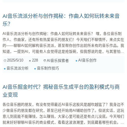
常包括： 复制权： 允许他人复制、发...
AI音乐流派分析与创作揭秘：作曲人如何玩转未来音
乐？
AI音乐流派分析与创作揭秘：作曲人如何玩转未来音乐？ 嘿，各位音乐制
作人、作曲家，还有所有热爱音乐的朋友们！今天咱们不聊情怀，来点实在
的——聊聊AI如何解构音乐流派，甚至帮你创作出前所未有的音乐作品。我
知道，一提到AI，可能有人会觉得这是抢饭碗，但我想说的是，与其害怕，
不如拥抱它，让它成为你创作的强大助力。 1. AI眼中的音乐：结构与特征
2025/5/10
228
AI音乐创作
AI音乐探索者
的解构 首先，我们要明白AI是如何“听”音乐的。它不像我们人类，能感受到
音乐流派分析
音乐制作技巧
音乐中的情感和氛围。AI依赖的是 数据 。它会把音乐作品分解成各种各样
的参数，比如： ...
AI音乐掘金时代？揭秘音乐生成平台的盈利模式与商
业变现
各位音乐圈的朋友，有没有觉得最近AI音乐这股风是越吹越猛了？我身边不
少做音乐的朋友都在研究，甚至已经开始用AI辅助创作了。但说实话，这玩
意儿到底能不能赚钱，怎么赚钱，大家心里可能还是有点儿没底。今天咱们
就来好好聊聊AI音乐的商业模式，看看这波浪潮里，到底藏着哪些机会。