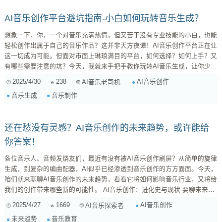
AI音乐创作平台避坑指南-小白如何玩转音乐生成？
想象一下，你，一个对音乐充满热情，但又苦于没有专业技能的小白，也能
轻松创作出属于自己的音乐作品？这并非天方夜谭！AI音乐创作平台正在让
这一切成为可能。但面对市面上琳琅满目的平台，如何选择？如何上手？又
有哪些需要注意的坑？今天，我就来手把手教你玩转AI音乐生成，让你少走
弯路，快速入门！ 一、AI音乐创作平台：音乐创作的“瑞士军刀” 什么是AI
2025/4/30
238
AI音乐创作
AI音乐老司机
音乐创作平台？简单来说，它就是一款利用人工智能技术，帮助你生成音乐
音乐生成
音乐制作
的工具。你不需要精通乐理、不需要会演奏乐器，只需要输入一些简单的指
令或参数，AI就能帮你完成编曲、配器、甚至演唱等一系列复杂的创作过
程。 ...
还在愁没有灵感？AI音乐创作的未来趋势，或许能给
你答案！
各位音乐人、音频发烧友们，最近有没有被AI音乐创作刷屏？从简单的旋律
生成，到复杂的编曲配器，AI似乎已经渗透到音乐创作的方方面面。今天，
咱们就来聊聊AI音乐创作的未来趋势，看看它将如何影响音乐行业，又将给
我们的创作带来哪些新的可能性。 AI音乐创作：进化史与现状 要聊未来，
先回顾一下过去。AI音乐创作并非横空出世，而是经历了一个漫长的发展过
2025/4/27
1669
AI音乐创作
AI音乐探索者
程。 早期探索阶段： 20世纪50年代，计算机开始被用于生成简单的音符序
未来趋势
音乐教育
列。那时候的AI音乐，更像是程序员的实验品，缺乏艺术性和情感。 ...