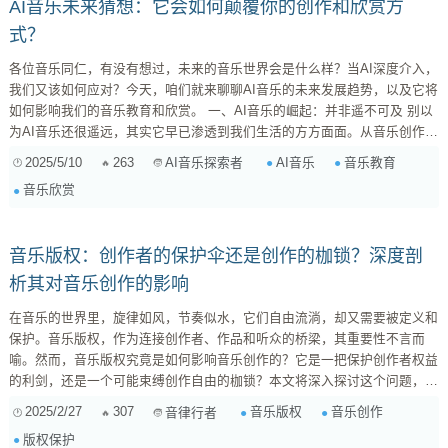
AI音乐未来猜想：它会如何颠覆你的创作和欣赏方
式？
各位音乐同仁，有没有想过，未来的音乐世界会是什么样？当AI深度介入，
我们又该如何应对？今天，咱们就来聊聊AI音乐的未来发展趋势，以及它将
如何影响我们的音乐教育和欣赏。 一、AI音乐的崛起：并非遥不可及 别以
为AI音乐还很遥远，其实它早已渗透到我们生活的方方面面。从音乐创作，
到后期制作，再到个性化推荐，AI的身影无处不在。不信？你听到的某些
2025/5/10
263
AI音乐
音乐教育
AI音乐探索者
“神曲”，说不定就是AI参与创作的呢！ 1. AI音乐创作：灵感的新源泉？ 旋
音乐欣赏
律生成： ...
音乐版权：创作者的保护伞还是创作的枷锁？深度剖
析其对音乐创作的影响
在音乐的世界里，旋律如风，节奏似水，它们自由流淌，却又需要被定义和
保护。音乐版权，作为连接创作者、作品和听众的桥梁，其重要性不言而
喻。然而，音乐版权究竟是如何影响音乐创作的？它是一把保护创作者权益
的利剑，还是一个可能束缚创作自由的枷锁？本文将深入探讨这个问题，从
多个角度剖析音乐版权对音乐创作的影响。 1. 音乐版权的基本概念 首先，
2025/2/27
307
音乐版权
音乐创作
音律行者
让我们明确一下音乐版权的基本概念。音乐版权是指创作者（包括词作者、
版权保护
曲作者、编曲者等）对其创作的音乐作品依法享有的专有权利。这些权利通