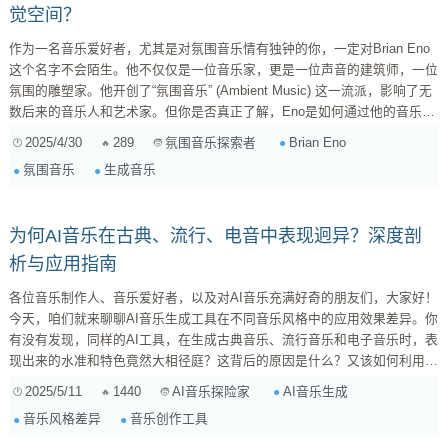
觉空间？
作为一名音乐爱好者，尤其是对氛围音乐情有独钟的你，一定对Brian Eno
这个名字不会陌生。他不仅仅是一位音乐家，更是一位声音的建筑师，一位
氛围的雕塑家。他开创了“氛围音乐” (Ambient Music) 这一流派，影响了无
数后来的音乐人和艺术家。但你是否真正了解，Eno是如何通过他的音乐理
念和技术手段，创造出如此引人入胜的听觉空间呢？今天，就让我们一起深
2025/4/30
289
Brian Eno
氛围音乐探索者
入探索Brian Eno的音乐世界，揭秘他创作背后的哲学与技巧。 氛围音乐的
氛围音乐
生成音乐
先锋：Brian Eno是谁？ 在深入探讨Eno的创作之前，我们先简单了解一下
这位大师。Brian Eno，1948年出生于英...
为何AI音乐在古典、流行、电音中表现迥异？深度剖
析与应用指南
各位音乐制作人、音乐爱好者，以及对AI音乐充满好奇的朋友们，大家好！
今天，咱们就来聊聊AI音乐生成工具在不同音乐风格中的应用效果差异。你
有没有发现，同样的AI工具，在生成古典音乐、流行音乐和电子音乐时，表
现出来的水准和特色竟然大相径庭？这背后的原因是什么？又该如何利用这
些差异，让AI更好地服务于你的创作呢？ 一、古典音乐：AI的挑战与局限
2025/5/11
1440
AI音乐生成
AI音乐探险家
古典音乐，作为音乐艺术的瑰宝，以其严谨的结构、复杂的和声、精妙的配
音乐风格差异
音乐创作工具
器和深邃的情感表达而著称。要让AI理解并创作出像巴赫、莫扎特、贝多芬
那样的作品，无疑是一个巨大的挑战。那么，AI在古典音乐领...