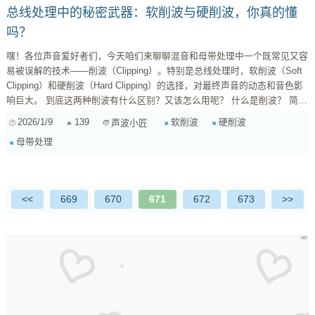
总线处理中的秘密武器：软削波与硬削波，你真的懂
吗？
嘿！各位声音爱好者们，今天咱们来聊聊混音和母带处理中一个既常见又容
易被误解的技术——削波（Clipping）。特别是总线处理时，软削波（Soft
Clipping）和硬削波（Hard Clipping）的选择，对最终声音的动态和音色影
响巨大。 到底这两种削波有什么区别？又该怎么用呢？ 什么是削波？ 简单
来说，当音频信号的电平超过了某个上限（比如数字音频的0dBFS），信号
2026/1/9
139
软削波
硬削波
声波小匠
就会被“削掉”，这种现象就是削波。它本质上是一种非线性失真。 1. 硬削波
母带处理
（Hard Clipping） 想象一下一把锋利的刀，直接把超过阈值...
<<
669
670
671
672
673
>>