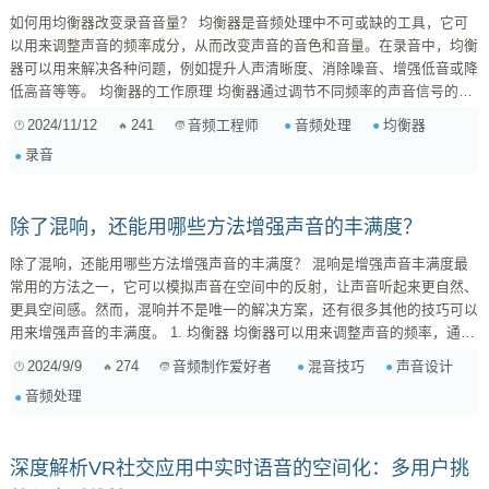
如何用均衡器改变录音音量？ 均衡器是音频处理中不可或缺的工具，它可
以用来调整声音的频率成分，从而改变声音的音色和音量。在录音中，均衡
器可以用来解决各种问题，例如提升人声清晰度、消除噪音、增强低音或降
低高音等等。 均衡器的工作原理 均衡器通过调节不同频率的声音信号的增
益来改变声音的频率成分。均衡器通常分为两种： 图形均衡器: 图形均衡器
2024/11/12
241
音频处理
均衡器
音频工程师
使用滑块来控制每个频率段的增益，滑块的位置对应于相应的频率。 参数
录音
均衡器: ...
除了混响，还能用哪些方法增强声音的丰满度？
除了混响，还能用哪些方法增强声音的丰满度？ 混响是增强声音丰满度最
常用的方法之一，它可以模拟声音在空间中的反射，让声音听起来更自然、
更具空间感。然而，混响并不是唯一的解决方案，还有很多其他的技巧可以
用来增强声音的丰满度。 1. 均衡器 均衡器可以用来调整声音的频率，通过
提升特定频率来增强声音的丰满度。例如，提升低频可以增加声音的厚实
2024/9/9
274
混音技巧
声音设计
音频制作爱好者
感，提升高频可以增加声音的亮度和清晰度。 具体操作： 提升低频：提升
音频处理
80Hz 以下的频率，可以增加声音的厚实感和重量感。 ...
深度解析VR社交应用中实时语音的空间化：多用户挑