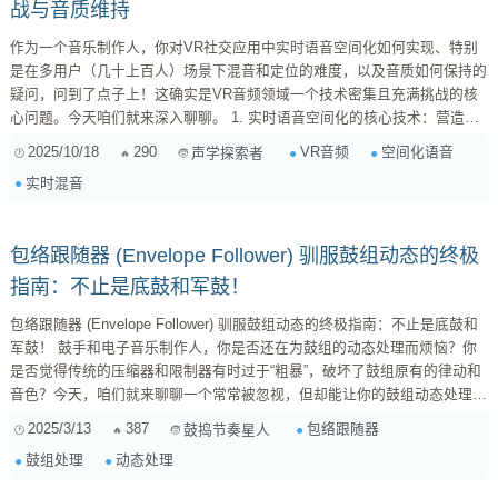
战与音质维持
作为一个音乐制作人，你对VR社交应用中实时语音空间化如何实现、特别
是在多用户（几十上百人）场景下混音和定位的难度，以及音质如何保持的
疑问，问到了点子上！这确实是VR音频领域一个技术密集且充满挑战的核
心问题。今天咱们就来深入聊聊。 1. 实时语音空间化的核心技术：营造沉
浸感 要理解VR中的空间化语音，首先得明白它的目标：让用户感觉声音是
2025/10/18
290
VR音频
空间化语音
声学探索者
从特定的三维位置传来的，就像现实世界一样。这主要依赖于以下几个核心
实时混音
概念： 头部相关传输函数（HRTF - Head-Related Transfer Function）：
...
包络跟随器 (Envelope Follower) 驯服鼓组动态的终极
指南：不止是底鼓和军鼓！
包络跟随器 (Envelope Follower) 驯服鼓组动态的终极指南：不止是底鼓和
军鼓！ 鼓手和电子音乐制作人，你是否还在为鼓组的动态处理而烦恼？你
是否觉得传统的压缩器和限制器有时过于“粗暴”，破坏了鼓组原有的律动和
音色？今天，咱们就来聊聊一个常常被忽视，但却能让你的鼓组动态处理更
上一层楼的秘密武器—— 包络跟随器 (Envelope Follower) 。 别以为这只是
2025/3/13
387
包络跟随器
鼓捣节奏星人
个简单的“音量跟随”工具，它的玩法可比你想象的要多得多！准备好，让我
鼓组处理
动态处理
们一起探索包络跟随器的无限可能！ 1. 什么是包络跟随器 (Enve...