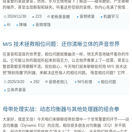
段重要的家庭录音，然而，岁月无情地留下了痕迹——磁带磨损，产生嘶嘶
的噪声，甚至出现断裂和缺失。听着这些受损的音频，你内心充满了惋惜和
无奈。 别担心，现在，借助机器学习（ML）的力量，我们可以让这些珍贵
2024/11/30
223
音频修复
机器学习
老杨录音棚
的音频重获新生！ 传统的音频修复方法往往依赖人工操作，效率低且效果
AI
降噪
音频增强
有限。而机器学习则提供了全新的可能性。通过训练大量的音频数据，ML
模型可以学习到音频中噪声、失真和缺失的特征，并以此为基础进行修复和
增强。 ...
M/S 技术拯救相位问题：还你清晰立体的声音世界
在录音和混音的世界里，相位问题就像幽灵一样，悄无声息地破坏着你的作
品。它可能让你的鼓组听起来软弱无力，让吉他声像蒙上了一层雾，甚至让
整首歌都变得模糊不清。但别担心，今天咱们就来聊聊如何用 M/S 技术这
把“降妖除魔”的利器，来解决这些恼人的相位问题。 啥是相位问题？它咋就
这么烦人？ 在深入 M/S 技术之前，咱们先得搞清楚相位问题到底是个啥。
2025/3/20
292
M/S处理
相位问题
音频老炮儿
简单来说，当两个或多个声波叠加在一起时，如果它们的波峰和波谷没有对
立体声录音
齐，就会发生相位抵消，导致声音变小、变薄，甚至完全消失。这就像两个
人同时推一扇门，如果一个往前推，一个往后拉，那门就很难打开。 相位
问题在...
母带处理实战：动态均衡器与其他处理器的组合拳
大家好，我是叉烧！今天咱们来聊聊母带处理中一个非常重要的环节——动
态均衡器（Dynamic EQ）的应用。相信很多朋友对均衡器（EQ）并不陌
生，但动态均衡器可能就有点“高大上”了。别担心，今天咱们就通过一个实