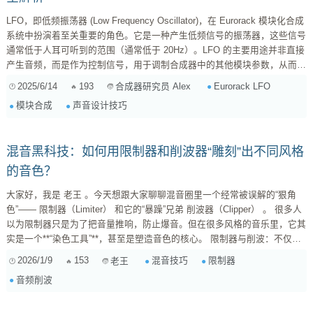
LFO，即低频振荡器 (Low Frequency Oscillator)，在 Eurorack 模块化合成
系统中扮演着至关重要的角色。它是一种产生低频信号的振荡器，这些信号
通常低于人耳可听到的范围（通常低于 20Hz）。LFO 的主要用途并非直接
产生音频，而是作为控制信号，用于调制合成器中的其他模块参数，从而创
造出各种动态、节奏感和富有表现力的声音效果。对于 Eurorack 玩家来
2025/6/14
193
Eurorack LFO
合成器研究员 Alex
说，掌握 LFO 的各种类型、特性以及调制技巧，是解锁无限声音可能性的
模块合成
声音设计技巧
关键。 Eurorack LFO 的主要类型 Eurorack 世界中 LFO 模块种类繁多，功
能各异。...
混音黑科技：如何用限制器和削波器“雕刻”出不同风格
的音色？
大家好，我是 老王 。今天想跟大家聊聊混音圈里一个经常被误解的“狠角
色”—— 限制器（Limiter） 和它的“暴躁”兄弟 削波器（Clipper） 。 很多人
以为限制器只是为了把音量推响，防止爆音。但在很多风格的音乐里，它其
实是一个**“染色工具”**，甚至是塑造音色的核心。 限制器与削波：不仅仅
是“限幅” 在混音的最后阶段，我们通常会挂上限制器。标准的限制器会把超
2026/1/9
153
混音技巧
限制器
老王
过阈值的信号“压”回去。但在 Trap、Dubstep、Hardstyle...
音频削波