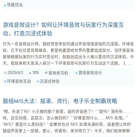
性能优化
以及双耳渲染（HRTF应用），都需要大量的CPU周期。当音源数量爆炸式
增长时，每次音频帧的这些计算累加起来，就会迅速吃掉CPU预算，导致帧
率骤降。...
游戏音效设计？如何让环境音效与玩家行为深度互
动，打造沉浸式体验
作为一名音频设计师，我经常思考如何通过声音增强游戏的沉浸感。环境音
效，它不仅仅是背景噪音，更是构建游戏世界的重要组成部分。当环境音效
能够根据玩家的行为实时变化时，就能创造出令人难以置信的沉浸体验。今
天，我就来和大家深入探讨一下环境音效与玩家行为互动这个话题。 1. 理
解环境音效的重要性 首先，我们需要明确环境音效在游戏中的作用。它主
2025/6/3
305
游戏音效设计
音效老司机
要承担以下几个职责： 营造氛围 ：不同的环境音效能够快速地将玩家带入
环境音效互动
沉浸式体验
不同的场景，例如，森林中的鸟鸣虫叫、城市中的喧嚣人声、地牢中的阴森
回响等。 ...
鼓组M/S大法：摇滚、流行、电子乐全制霸攻略
“喂，听说了吗？小王做的那个新歌，鼓的声音绝了！” “是吗？我听听……
哇，这空间感，这层次，怎么做到的？” “好像是用什么……M/S 处理。”
“M/S？那是什么黑科技？” 如果你也对 M/S 处理充满好奇，或者想让你的
鼓组声音更上一层楼，那么，恭喜你，来对地方了！今天，咱们就来聊聊