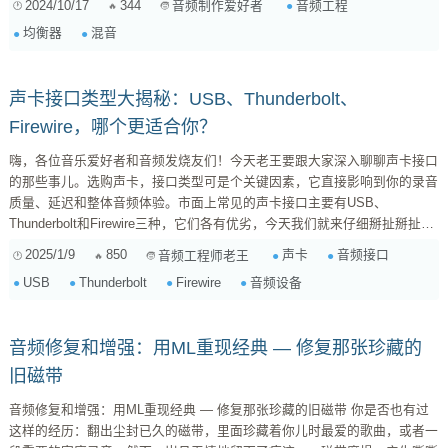
2024/10/17
344
音频工程
音频制作爱好者
频 (250Hz-1kHz): 包含人声的...
均衡器
混音
声卡接口类型大揭秘：USB、Thunderbolt、
Firewire，哪个更适合你？
嗨，各位音乐爱好者和音频发烧友们！今天老王要跟大家深入聊聊声卡接口
的那些事儿。选购声卡，接口类型可是个关键因素，它直接影响到你的录音
质量、延迟和整体音频体验。市面上常见的声卡接口主要有USB、
Thunderbolt和Firewire三种，它们各有优劣，今天我们就来仔细掰扯掰扯。
1. USB接口：大众之选，便捷易用 USB接口可以说是最普及的声卡接口
2025/1/9
850
声卡
音频接口
音频工程师老王
了，几乎所有电脑都配备了USB接口，使用起来非常方便。它最大的优势就
USB
Thunderbolt
Firewire
音频设备
是即插即用，无需安装额外的驱动程序（大部分情况下），对于新手来说非
常友好。而且，USB接口的声卡价格相对较低，选...
音频修复和增强：用ML重现经典 — 修复那张珍藏的
旧磁带
音频修复和增强：用ML重现经典 — 修复那张珍藏的旧磁带 你是否也有过
这样的经历：翻出尘封已久的磁带，里面珍藏着你儿时最爱的歌曲，或者一