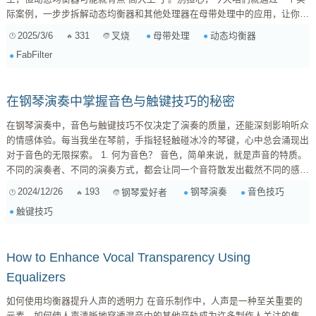
际案例，一步步拆解动态均衡器和其他处理器在母带处理中的应用，让你彻
底搞懂它！ 为什么需要动态均衡器？ 在正式开始之前，咱们先来聊聊为什
2025/3/6
331
母带处理
动态均衡器
叉烧
么需要动态均衡器。传统的静态均衡器，一旦设置好参数，它就会对整个音
FabFilter
频信号进行“一视同仁”的处理。但音乐是动态的，不同频段的能量会随着时
间变化。有时候，我们只想在某个频段的能量超过一定阈值时才进行衰减或
提升，这时候就需要动...
在钢琴演奏中掌握音色与触键技巧的秘密
在钢琴演奏中，音色与触键技巧不仅决定了演奏的质量，还能深刻影响听众
的情感体验。每当我坐在琴前，手指轻轻触碰冰冷的琴键，心中总会涌现出
对于音色的无限探索。 1. 何为音色？ 音色，简单来说，就是声音的特质。
不同的演奏者、不同的演奏方式，都会让同一个音符散发出截然不同的感
觉。比如，同样是C大调，演奏者的用力与放松程度、指尖的力度，都可以
2024/12/26
193
钢琴演奏
音色技巧
钢琴爱好者
让这个音符如春风般柔和，或如雷霆般震撼。 2. 触键的一些基本技巧 掌握
触键技巧
触键技巧是实现理想音色的基础。首先，手指需要保持放松。你可以试着在
弹奏中，避免用力抓紧琴键，而是采用轻柔的触感。其次，运用不...
How to Enhance Vocal Transparency Using
Equalizers
如何使用均衡器提升人声的透明力 在音乐制作中，人声是一种至关重要的
元素，如何使人声清晰地穿透混音中的其他音轨成为许多制作人关注的焦