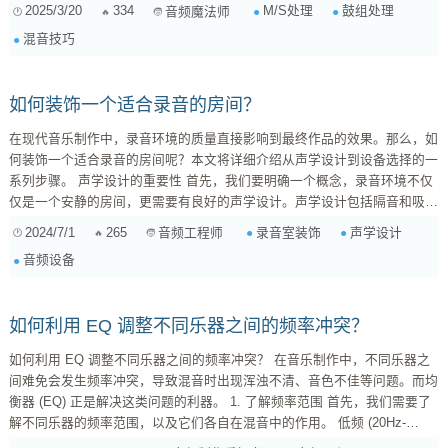
M/S 处理在鼓组上的应用，特别是如何在摇滚、流行和电子乐这三种风格
2025/3/20
334
M/S处理
鼓组处理
音频魔法师
中玩转 M/S。 啥是 M/S？别慌，咱们先搞懂原理 M/S，全称 Mid/Side，可
混音技巧
不是什么神秘代码。它是一种将立体声信号分解为“中间”（Mid）和...
如何装饰一个适合录音的房间？
在现代音乐制作中，录音环境的质量直接影响到最终作品的效果。那么，如
何装饰一个适合录音的房间呢？本文将详细介绍从声学设计到设备选择的一
系列步骤。 声学设计的重要性 首先，我们要明确一个概念，录音环境不仅
仅是一个安静的房间，更需要有良好的声学设计。声学设计包括隔音和吸音
两个方面。 隔音处理 隔音是为了防止外界噪音进入录音室，干扰录音质
2024/7/1
265
录音室装饰
声学设计
音频工程师
量。常用的隔音材料有吸音棉、隔音板和专业隔音门窗。在装修时，可以在
音频设备
墙壁和天花板之间填充吸音棉，使用多层隔音板，以及安装隔音效果好的门
窗。 吸音处理 吸音处理则是为了减...
如何利用 EQ 调整不同乐器之间的频率冲突？
如何利用 EQ 调整不同乐器之间的频率冲突？ 在音乐制作中，不同乐器之
间难免会发生频率冲突，导致混音时出现浑浊不清、音色不佳等问题。而均
衡器 (EQ) 正是解决这类问题的利器。 1. 了解频率范围 首先，我们需要了
解不同乐器的频率范围，以及它们各自在混音中的作用。 低频 (20Hz-
250Hz): 通常包含低音鼓、贝斯等乐器的音色，以及人声的低音部分。 中低