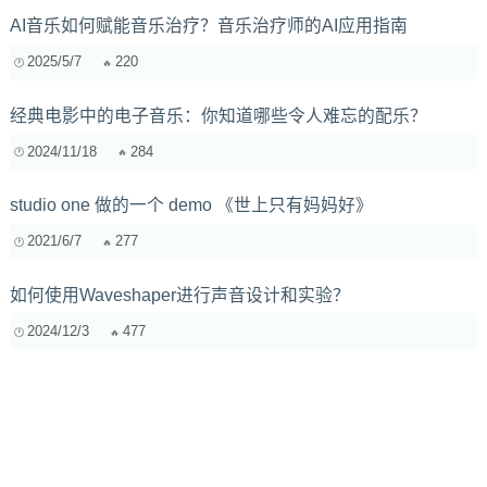
AI音乐如何赋能音乐治疗？音乐治疗师的AI应用指南
2025/5/7
220
经典电影中的电子音乐：你知道哪些令人难忘的配乐？
2024/11/18
284
studio one 做的一个 demo 《世上只有妈妈好》
2021/6/7
277
如何使用Waveshaper进行声音设计和实验？
2024/12/3
477
AI音乐风格迁移实战：让古典变摇滚，流行秒变爵士！
2025/6/17
312
AI辅助音乐创作：旋律、和弦与节奏的无限可能，避坑指南