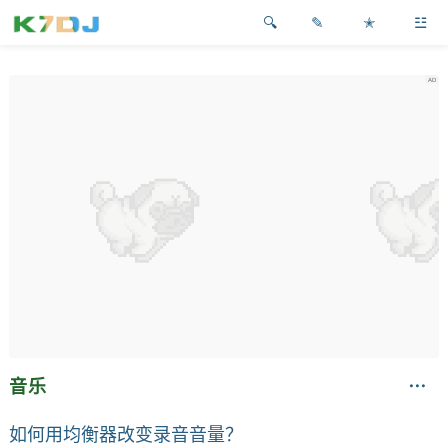
✎
✭
☳
音乐
如何用均衡器改变录音音量？