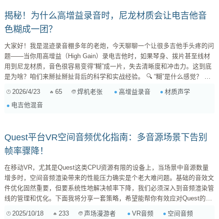
揭秘！为什么高增益录音时，尼龙材质会让电吉他音
色糊成一团？
大家好！我是混迹录音棚多年的老炮，今天聊聊一个让很多吉他手头疼的问
题——当你用高增益（High Gain）录电吉他时，如果琴身、拨片甚至线材
用到尼龙材质，音色很容易变得“糊”成一片，失去清晰度和冲击力。这到底
是为啥？咱们来掰扯掰扯背后的科学和实战经验。 🔍 “糊”是什么感觉？ 首
先明确一下，“糊”在高增益语境下通常指： 低频淤积 ：底鼓般的嗡嗡声盖
2026/4/23
65
高增益录音
材质声学
焊机老张
过了音符轮廓 高频缺失 ：attack（起音）变软，细节被淹没 动态...
电吉他混音
Quest平台VR空间音频优化指南：多音源场景下告别
帧率骤降！
在移动VR，尤其是Quest这类CPU资源有限的设备上，当场景中音源数量
增多时，空间音频渲染带来的性能压力确实是个老大难问题。基础的音效文
件优化固然重要，但要系统性地解决帧率下降，我们必须深入到音频渲染管
线的管理和优化。下面我将分享一套策略，希望能帮你有效应对Quest的
CPU限制。 一、理解移动VR空间音频的性能瓶颈 在Quest上，CPU是主要
2025/10/18
233
VR音频
空间音频
声场漫游者
的瓶颈。空间音频的处理，包括声源定位、距离衰减、遮挡计算、混响模拟