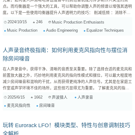
点。而均衡器是一个强大的工具，可以帮助你调整人声的频谱以增强其透明
度。以下是一些使用均衡器提升人声透明力的技巧： 削减低频 ：消除不必
要的低频部分可以让人声更清晰地突出。通常在100赫兹以下施加高通滤波
2024/10/15
246
Music Production Enthusiasts
器来去除低频杂音。 突出共振峰值 ：通过提升某些特定频段上的音量，可
Music Production
Audio Engineering
Equalizer Techniques
以增强人声在那个区域内的存在感。 ...
人声录音终极指南：如何利用麦克风指向性与摆位消
除房间噪音
在人声录音中，获得干净、清晰的音质至关重要。除了选择合适的麦克风和
前置放大器之外，巧妙地利用麦克风的指向性模式和摆位，可以最大程度地
减少房间噪音和混响的干扰，从而获得更纯净的人声信号。尤其是在家庭工
作室或声学环境不佳的场所，这些技巧显得尤为重要。 了解麦克风的指向
性模式 麦克风的指向性模式决定了它对来自不同方向声音的敏感程度。常
2025/6/15
1662
人声录音
声波猎人
见的指向性模式包括： 心形指向 (Cardioid): 心形指向麦克风对来自正前方
麦克风指向性
房间噪音
（0度）的声音最为敏感，对来自后方的声音抑制效果最好。这种模式非常
适合录制人声，因为它能够...
玩转 Eurorack LFO！模块类型、特性与创意调制技巧
全解析