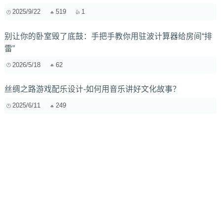
2025/9/22
519
1
别让你的卧室毁了底鼓：手把手教你用驻波计算器给房间“排
雷”
2026/5/18
62
丝绸之路游戏配乐设计-如何用音乐讲好文化故事？
2025/6/11
249
电影配乐混音中均衡器的独特作用：从微妙的润色到强烈的
风格塑造
2025/1/13
273
除了技巧，还有哪些“另类”练声法能让你的声音更有戏？
2026/2/14
82