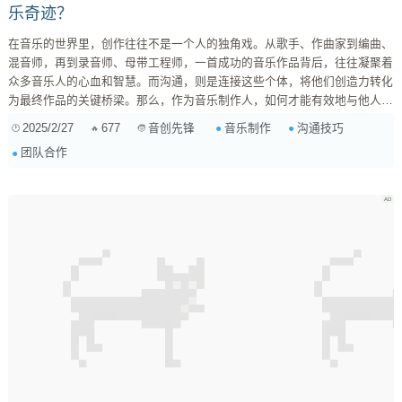
乐奇迹？
在音乐的世界里，创作往往不是一个人的独角戏。从歌手、作曲家到编曲、
混音师，再到录音师、母带工程师，一首成功的音乐作品背后，往往凝聚着
众多音乐人的心血和智慧。而沟通，则是连接这些个体，将他们创造力转化
为最终作品的关键桥梁。那么，作为音乐制作人，如何才能有效地与他人沟
通，从而打造出令人惊艳的音乐奇迹呢？本文将深入探讨这个问题，分享实
2025/2/27
677
音乐制作
沟通技巧
音创先锋
用的沟通技巧和经验，帮助你成为一个更出色的音乐制作人。 一、理解沟
团队合作
通的重要性：音乐创作中的团队合作 音乐制作是一个高度协作的过程。每
一个参与者都有其独特的专业知识和视角。音乐制作人需要扮演协调者和领
导者的角色，确保每个人都能理解共同...