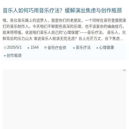
地将你托举起来。 ...
音乐人如何巧用音乐疗法？缓解演出焦虑与创作瓶颈
嘿，各位音乐路上的追梦人，我是你们的老朋友，一个同样在音符里摸爬滚
打的音乐制作人。今天咱们不聊那些高深的乐理，也不谈复杂的编曲技巧，
就来唠唠嗑，说说咱们音乐人自己的“心理保健”——音乐疗法。 音乐人，光
鲜背后的压力山大 谁说音乐人就该无忧无虑？台上光芒万丈，台下焦虑彷
徨，这几乎是每个音乐人的真实写照。演出前的紧张，灵感枯竭的痛苦，对
2025/5/1
1544
音乐疗法
心理健康
音符疗愈师
作品的完美追求，外界的评价压力……各种情绪交织在一起，压得人喘不过
创作瓶颈
气。说实话，我也经常被这些负面情绪缠身，深刻体会到心理健康对于音乐
人的重要性。毕竟，没有好的状态，哪来好的作品？ ...