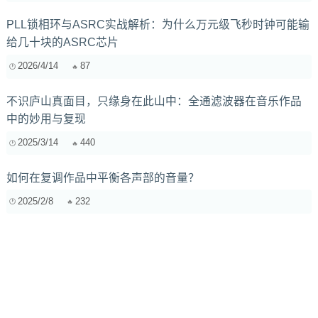
PLL锁相环与ASRC实战解析：为什么万元级飞秒时钟可能输
给几十块的ASRC芯片
2026/4/14
87
不识庐山真面目，只缘身在此山中：全通滤波器在音乐作品
中的妙用与复现
2025/3/14
440
如何在复调作品中平衡各声部的音量？
2025/2/8
232
独立乐队“傻瓜式”Live House演出方案：自带飞行装备，告别
音响师困扰
2025/11/21
683
混响效果在音乐中的重要性解析