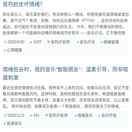
音符赶走坏情绪？
各位音乐人、音乐爱好者们，有没有那么一瞬间，你感觉被负面情绪紧紧包
裹，透不过气？焦虑、抑郁、创伤后应激障碍（PTSD），这些词语听起来
遥远，却可能在不经意间侵蚀我们的生活。 今天，咱们不聊艰深的理论，
就来聊聊一个可能被你忽略的情绪调节好帮手——音乐疗法。它不像药物那
样直接，却能像春雨般润物无声，悄悄滋养你干涸的心田。 什么是音乐疗
2025/4/30
1037
音乐疗法
情绪管理
音符疗愈师
法？别再觉得它只是“听听歌”那么简单！ 你可能会说：“音乐谁不会听？我
心理健康
每天都在听歌啊，也没见有什么疗效！” 别急，此“听”非彼“听”。音乐疗法可
不是简单的“听歌放松”，它是...
情绪低谷时，我的音乐“智能朋友”：温柔引导，而非喧
嚣刺激
最近总感觉情绪有点低落，那种说不上来的沉闷，就像乌云压顶，但又不是
暴风雨那种轰轰烈烈。这种时候，我特别想找些音乐来听，希望能振奋精
神，但又很怕那些节奏太快、音量太大的歌，总觉得会适得其反，让心里更
乱。 有时候会想，如果音乐能像一个智能朋友，感受到我当下的情绪，然
后温柔地引导我走出低谷，那该多好啊。它不会像心理咨询那样严肃，而是
2025/11/3
341
情绪音乐
音乐疗愈
音符疗愈师
润物细无声地融入生活，在不经意间给我力量和慰藉。这真的会是现代人精
氛围音乐
神健康的一大福音。 在我的摸索中，发现有些类型的音乐，恰好就能扮演
这样的角色。它们不追求极致的爆发，而是用一种内敛而绵长的力量，慢慢