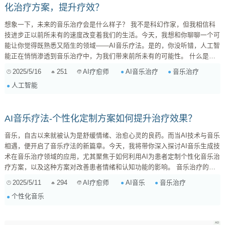
化治疗方案，提升疗效？
想象一下，未来的音乐治疗会是什么样子？ 我不是科幻作家，但我相信科
技进步正以前所未有的速度改变着我们的生活。今天，我想和你聊聊一个可
能让你觉得既熟悉又陌生的领域——AI音乐疗法。是的，你没听错，人工智
能正在悄悄渗透到音乐治疗中，为我们带来前所未有的可能性。 什么是音
乐治疗？ 在深入探讨AI之前，我们先简单回顾一下什么是音乐治疗。简单
2025/5/16
251
AI音乐治疗
音乐治疗
AI疗愈师
来说，音乐治疗是一种通过有计划地运用音乐和音乐体验，来达到治疗目的
人工智能
的专业实践。它由受过专门训练的音乐治疗师进行，旨在改善患者的认知、
情感、行为和社会功能。 音乐治疗的应用范围非常广泛，可...
AI音乐疗法-个性化定制方案如何提升治疗效果？
音乐，自古以来就被认为是舒缓情绪、治愈心灵的良药。而当AI技术与音乐
相遇，便开启了音乐疗法的新篇章。今天，我将带你深入探讨AI音乐生成技
术在音乐治疗领域的应用，尤其聚焦于如何利用AI为患者定制个性化音乐治
疗方案，以及这种方案对改善患者情绪和认知功能的影响。 音乐治疗的基
石：个性化与精准干预 在传统的音乐治疗中，治疗师会根据患者的具体情
2025/5/11
294
AI音乐
音乐治疗
AI疗愈师
况，包括他们的情感状态、认知水平、音乐偏好以及治疗目标，来选择或创
个性化音乐
作音乐。这种个性化的方法是音乐治疗有效性的关键。然而，这种方式高度
依赖治疗师的经验和直觉，效率和覆盖范围都受到限制。AI的出现，为解决
这些问题提供了新的可能性。...