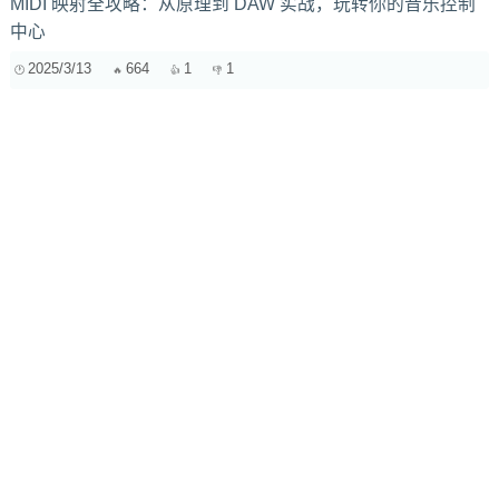
MIDI 映射全攻略：从原理到 DAW 实战，玩转你的音乐控制
中心
2025/3/13
664
1
1
如何提升独立电影音效的质感？
2024/12/22
1012
别再让录音毁了你的音乐！EQ 拯救录音中的常见问题实战指
南
2025/3/23
1770