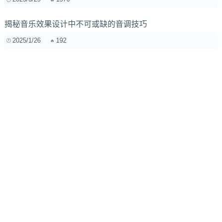
揭秘音乐效果设计中不可或缺的音调技巧
2025/1/26
192
低频处理插件推荐：为什么选择Waveshaper和FabFilter Pro-
Q 3之外的其他优秀工具？
2024/11/30
842
人声录音初体验：动圈还是电容？新手麦克风挑选实用指南
2025/8/28
515