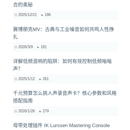
赛博朋克MV：古典与工业噪音如何共鸣人性挣
扎
2026/3/9
181
详解低频混响的陷阱：如何有效控制低频嗡嗡
声？
2025/1/12
261
千元预算怎么挑人声录音声卡？核心参数和风格
搭配指南
2026/1/26
279
母带处理插件 IK Lurssen Mastering Console
v1.1
2021/6/22
679