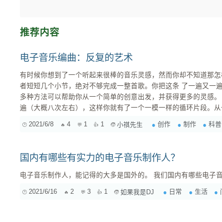
推荐内容
电子音乐编曲：反复的艺术
有时候你想到了一个听起来很棒的音乐灵感，然而你却不知道那怎
者短短几个小节，绝对不够完成一整首歌。你把这条 了一遍又一
多种方法可以帮助你从一个简单的创意出发，并获得更多的灵感。 --- 你可以将原始的灵感复制
遍（大概八次左右），这样你就有了一个一模一样的循环片段。从
到它听起来令人满意为止。一个片段「令人满意」与否，最终还是
2021/6/8
4
1
1
创作
制作
科普
小祺先生
可以通过以下几个角度对作品进行考虑： 1. 声音：对音色的改变 2. 和声：对和弦的改变 3. 旋律：
对前景旋律的改变 4. 节奏：对音乐元素时序的改变 5. 结构：对不同音乐片段之间安排方式的改变
这时把原始的灵感和变动之后的结果进行对比，如果你能清楚地听
国内有哪些有实力的电子音乐制作人？
片段之间具有些许的差异，那么你就成功了。 在完成对第一段循环的修改之后，用相似的方法对第
二段循环进行相应地改动。这次的改变形式可以和上一次完全相同
电子音乐制作人，能记得的大多是国外的。 我们
同样的，最重要的是修改过的片段与原始片段听起来要不一样（与
2021/6/16
2
3
1
日常
生活
如果我是DJ
化）。 不断重复这一过程，直到每一个循环都经过细致的修改。 这样你就拥有了一群「兄弟姐
妹」，它们拥有相同的「父母」，也就是你最原始创意。因为每次
它们与原始片段的关系就很明朗了。 除此之外，你还可以采取以下的方式对原始创作进行拓展：先