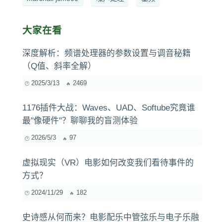
深度解析：频谱处理器的参数设置与调音秘籍
（Q值、斜率全解）
2025/3/13
2469
1176插件大战：Waves、UAD、Softube究竟谁
最"像硬件"？聊聊我的盲测体验
2026/5/3
97
虚拟现实（VR）电影如何改变我们看待事件的
方式？
2024/11/29
182
史诗感从何而来？电影配乐中管弦乐与电子乐融
合的奥秘
2025/12/21
186