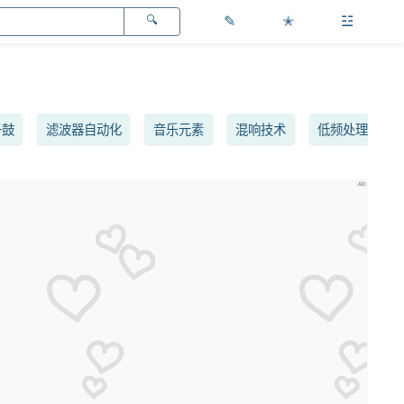
✎
✭
☳
子鼓
滤波器自动化
音乐元素
混响技术
低频处理