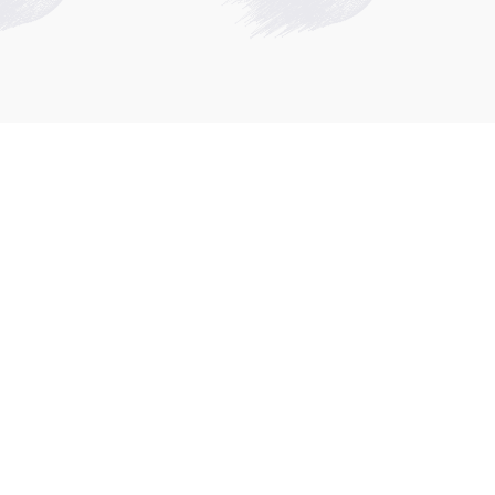
Skrillex之间的矛盾是由哪些事件引起的？ Deadmau5和Skrillex之
道或者详细的事件描述。在搜索结
及他与Skrillex之间的冲突
论，但这些言论并不特指针对Skr
袭，但同样没有提及Skrillex