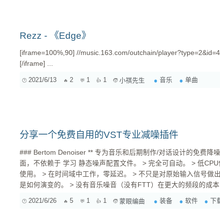
把原始的灵感复制一次，然后对其进行修改，完成之后对修改完成
始内容），然后再对这样得到的新片段进行修改。这一过程中你要
轻易撤销你对上一个片段的修改，一直这样反复进行下去（大概八
Rezz - 《Edge》
段进行变化。 这样处理完成之后，你就得到了一系列「相互附属」的创意，每个片段都是前一个片
段的后代，最原始的创意就是它们的「祖先」。虽然你只对每个片
[iframe=100%,90] //music.163.com/outchain/player?type=2&id
[/iframe] ...
2021/6/13
2
1
1
音乐
单曲
小祺先生
分享一个免费自用的VST专业减噪插件
### Bertom Denoiser ** 专为音乐和后期制作/对话设计的免费降噪插件。 ** > 一个简单的用户界
面，不依赖于 学习 静态噪声配置文件。 > 完全可自动。 > 低CPU使用率，因此可以在许多轨道上
使用。 > 在时间域中工作，零延迟。 > 不只是对原始输入信号做出反应，而是跟踪每个波段的噪声
是如何演变的。 > 没有音乐噪音（没有FTT）在更大的频段的成本，因此闪耀更好地在适度减少：
不要煮得过火！ > 没有交叉和阶段转移时，没有减少，以类似的方式动态EQ。 > 立体声链接控
2021/6/26
5
1
1
装备
软件
下
蒙眼编曲
制。 VST3, AU / Windows 7+, MacOS 10.9+(x64 & M1), GNU/Linux(Debian 10+) 下载地址：
https://gumroad.com/d/815ff4c68d931a19b12fdbfe367fe079 ...