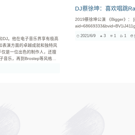
以说，Deadmau5在很大程度上
DJ蔡徐坤：喜欢唱跳R
些Dubstep单曲，如《Raise Your Weapon》。 然而，随
化。在2015年左右，Deadmau5和
、制作人和DJ。他在电子音乐界享有极高
2019蔡徐坤公演 《Bigger》： [iframe=100%,480] //player.bilibili.com/player.html?
Diplo以及Justin Bieb
作和表演方面的卓越成就和独特风
Skrillex成为了Justin Bieber赚钱
2021/6/9
3
1
1
伏，但他们都在电子音乐界取得了
乐，再到Brostep等风格都
特的舞台表演和音乐风格而闻名，
目。 Deadmau5和Skrillex首次合作是在哪个场合？ Deadmau5和Skrillex的首次合作实际上并不是
在一个特定的公开场合，而是在他
专辑《Scary Monsters and N
Deadmau5风格，这首歌曲的制作
Deadmau5也曾经帮助Skrill
Your Weapon》，其后半段的
现场表演或者特别的活动中进行
合作精神。 Skrillex的成名作《Scary Monsters and Nice Sprits》是如何被Deadmau5发现的？
Skrillex的成名作《Scary Mon
发现的。Skrillex在MySpace上发
Deadmau5，作为一位知名的
Skrillex的音乐产生了兴趣，并最
举动帮助Skrillex获得了更多的曝