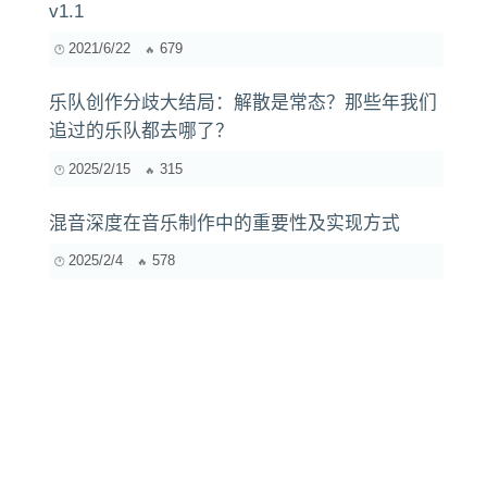
乐队创作分歧大结局：解散是常态？那些年我们
追过的乐队都去哪了？
2025/2/15
315
混音深度在音乐制作中的重要性及实现方式
2025/2/4
578
友情链接
QQ综合查询
速汇佳缘相亲
虎窝淘
UUOOO Tool
22FN
淘优券
WebKT网站仓库
虎窝好物