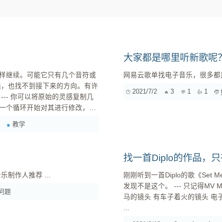
大家都是哪里听新歌呢
样继续。可能它只有几个音符或
遍，也找不到接下来的方向。有许
2021/7/2
3
1
1
几
一个循环开始对其进行修改，直
要取决于你的直觉和品味，但你
教学
到（至少也要可以感受到）两个
找一首Diplo的作品，
，也可以修改其他的音乐属性。
国内有哪些电子音乐制作人推荐 ...
刚刚听到一首Diplo的歌《Set M
上一段相比也要有一定的变
发现不是这个。 --- 只记得MV MV有好几个女的，酷酷的样子，画面是慢的，偶尔切到一个女的 有
问题
马的镜头 有车子着火的镜头 电子音乐 大概和Diplo有一点关系 歌名是英文 音乐有人声，都是女声
循环你都进行了精心修改，这样
...