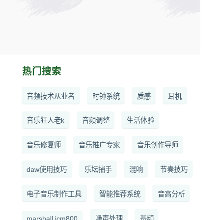
间的矛盾似乎没有明确的公共报
果中，有关于Deadmau5的一些讨论，但这些讨论并没有直接提
。例如，有文章提到Deadmau5曾在社交媒体上发表过一些争议性的言
illex。另外，有一篇文章提到了Deadmau5的一些作品被指控抄
热门搜索
。 ...
音频技术从业者
时钟系统
质感
耳机
音乐狂人老k
音频调整
生活体验
音乐修复师
音乐推广专家
音乐创作导师
daw使用技巧
乐坛捕手
混响
节奏技巧
电子音乐制作工具
智能推荐系统
音高分析
marshall jcm800
噪声处理
基频
大家在看