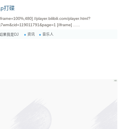
帮助了Skrillex的早期制作生涯。同时，Deadmau5自己也创作了一
ap打碟
着时间的推移，两人的关系似乎发生了变
Skrillex的关系变得紧张，主要是因为Deadmau5对Skrillex与
er的合作表示不满。Deadmau5在社交媒体上对这一合作进行了批评，认为
aid=68669333&bvid=BV1iJ411g7wm&cid=119011791&page=1 [/iframe] ......
的工具，而Skrillex也对此进行了反击。 尽管两人的关系经历了起
资讯
音乐人
如果我是DJ
显著的成就，各自拥有大量的粉丝和影响力。Deadmau5以其独
而Skrillex则以其创新的音乐风格和与其他艺术家的合作而备受瞩
们各自的音乐作品中有所体现。据资料显示，Skrillex在他的成名
ice Sprites》中的歌曲《All I Ask of You》就带有非常明显的
过程中，Skrillex受到了Deadmau5的很大影响。此外，
ex制作过歌曲，例如在Deadmau5的专辑《4x4=12》中的歌曲《Raise
Drop部分可能由Skrillex协助完成。这些合作虽然没有在一个特定的
，但它们在音乐作品中的融合展现了两位艺术家之间的相互影响和
sters and Nice Sprites》是通过社交媒体平台MySpace被Deadmau5
布了他的作品，其中包括《Scary Monsters and Nice Sprites》。
电子音乐制作人，经常浏览MySpace寻找新的音乐人才和作品。他对
终决定签约Skrillex到他自己的唱片公司Mau5trap Records。这一
光和认可，从而推动了他的职业生涯向前发展。 Deadmau5和