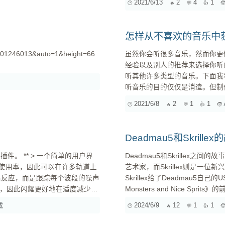
2021/6/13
2
4
1
的内容进行复制（而不是复制原
尽量别「向后退」，也就是说别
次左右），每次都使用上一个片
怎样从不喜欢的音乐中
段进行了一次修改，但这样做不
=401246013&auto=1&height=66
虽然你会听很多音乐，然而你更
同片段的效果会叠加在一起，营造出与原始创意相比更丰富的变化。 ...
经验以及别人的推荐来选择你听的音乐。 即便你只创作某一种类型的作品，
听其他许多类型的音乐。下面我将说明
听音乐的目的仅仅是消遣。但制
间去听一些你不太喜欢的音乐是有必要的。 这样做和听你通常会听的某
2021/6/8
2
1
1
够给你更多的收获。例如，如果你认
是没什么值得骄傲的。关键在于
型。 ...
Deadmau5和Skrille
Deadmau5和Skrillex之
艺术家，而Skrillex则是一位新兴
Skrillex给了Deadmau5自己
Monsters and Nice Sp
《My Name is Skrill
载
2024/6/9
12
1
1
对整个美国乃至全球的Dubstep发展产生了重大影响。 Deadma
始一起巡演，Deadmau5希望让世