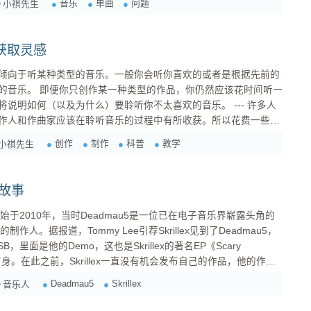
音乐
单曲
问题
小祺先生
获取灵感
倾向于听某种类型的音乐。一般你会听你喜欢的或者是根据先前的
你仍然应该花时间听一
如何（以及为什么）要聆听你不太喜欢的音乐。 --- 许多人
作人和作曲家应该在聆听音乐的过程中有所收获。所以花费一些时
种类型相近的音乐比起来能
创作
制作
科普
教学
小祺先生
为你主要是一个 techno 风格的制作人，偶尔听听 house 音乐
你应该拓宽你的聆听范围，去听一些你平常绝对不会听的音乐类
x的故事
间的故事始于2010年，当时Deadmau5是一位已在电子音乐界崭露头角的
的制作人。据报道，Tommy Lee引荐Skrillex见到了Deadmau5，
的USB，里面是他的Demo，这也是Skrillex的著名EP《Scary
rits》的前身。在此之前，Skrillex一直没有机会发布自己的作品，他的作品
ex》因为没有人签约，变成了免费发布。Deadmau5发布了这个EP，这张专辑
Deadmau5
Skrillex
音乐人
u5 此后，Deadmau5和Skrillex开
界知道Skrillex这个名字，而Skrillex也因此获得了许多奖项。可