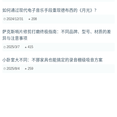
如何通过现代电子音乐手段重现德布西的《月光》？
2024/12/31
208
萨克斯哨片修剪打磨终极指南：不同品牌、型号、材质的差
异与注意事项
2025/3/7
415
小卧室大不同：不挪家具也能搞定的录音棚级吸音方案
2025/8/4
259
萨克斯风口宽度调整终极指南：音色微调的艺术与实践
2025/3/8
183
Reverb混响在电子音乐中的作用及常见错误：避免混响带来
的音质问题及提升空间感技巧