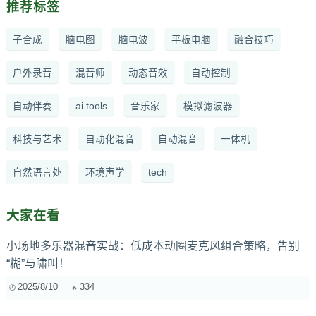
推荐标签
子合成
脑电图
脑电波
平板电脑
融合技巧
户外录音
混音师
动态音效
自动控制
自动伴奏
ai tools
音乐家
模拟滤波器
科技与艺术
自动化混音
自动混音
一体机
自然语言处
环境声学
tech
大家在看
小场地多乐器混音实战：低成本动圈麦克风组合策略，告别
“糊”与啸叫！
2025/8/10
334