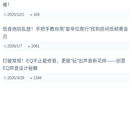
难！
2025/12/2
169
低音炮别乱放！手把手教你用“皇帝位爬行”找到房间低频黄金
点
2026/1/7
2081
打破常规！EQ不止能修音，更能“玩”出声音新花样——创意
EQ声音设计秘籍
2025/3/29
1348
音乐制作软件中的和声效果实现指南：从Ableton Live到FL
Studio
2025/3/12
2557
电音制作新手福音：提升音质、激发灵感的插件软件推荐