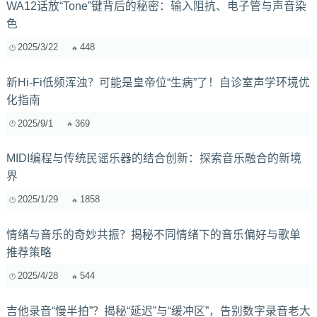
WA12话放“Tone”键背后的秘密：输入阻抗、电子管与声音染
色
2025/3/22
448
新Hi-Fi低频浑浊？可能是皇帝位“生病”了！自诊室声学环境优
化指南
2025/9/1
369
MIDI编程与传统民谣乐器的结合创新：探索音乐融合的新境
界
2025/1/29
1858
情绪与音乐的奇妙共振？揭秘不同情绪下的音乐偏好与歌单
推荐策略
2025/4/28
544
吉他录音“慢半拍”？揭秘“延迟”与“缓冲区”，告别数字录音老大