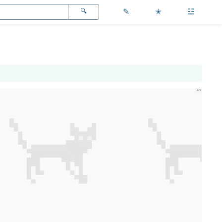
✎
✭
☳