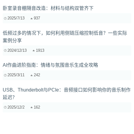
卧室录音棚隔音改造：材料与结构双管齐下
2025/7/13
937
低频过多的情况下，如何利用侧链压缩控制低音？一些实际
案例分享
2024/12/13
1913
AI作曲进阶指南：情绪与氛围音乐生成全攻略
2025/3/11
242
USB、Thunderbolt与PCIe：音频接口如何影响你的音乐制作
延迟？
2025/12/2
162
省钱秘籍！电子音乐制作入门装备推荐：键盘、声卡、耳机
全攻略