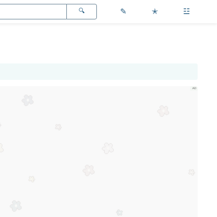
✎
✭
☳