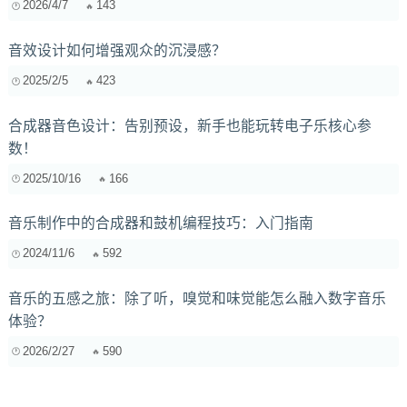
2026/4/7
143
音效设计如何增强观众的沉浸感？
2025/2/5
423
合成器音色设计：告别预设，新手也能玩转电子乐核心参
数！
2025/10/16
166
音乐制作中的合成器和鼓机编程技巧：入门指南
2024/11/6
592
音乐的五感之旅：除了听，嗅觉和味觉能怎么融入数字音乐
体验？
2026/2/27
590
零成本拯救卧室听感：用免费软件REW+Equalizer APO给房