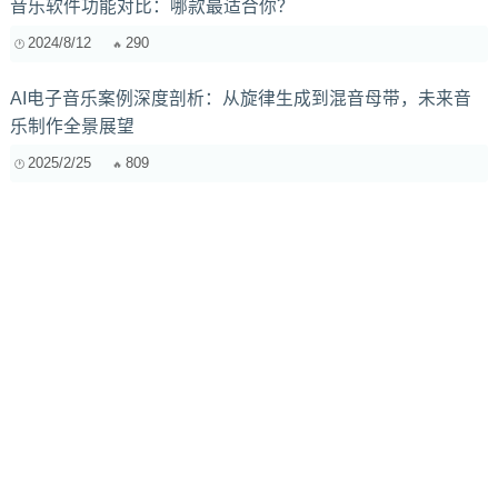
音乐软件功能对比：哪款最适合你？
2024/8/12
290
AI电子音乐案例深度剖析：从旋律生成到混音母带，未来音
乐制作全景展望
2025/2/25
809
入门黑胶系统怎么选？兼顾温暖音色与音乐细节的实用指南
2025/11/28
132
揭秘 FabFilter Pro-MB：动态母带处理的秘密武器，让你的音
乐脱颖而出
2025/3/19
793