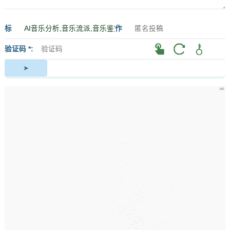
标
作
签
者
验证码 *