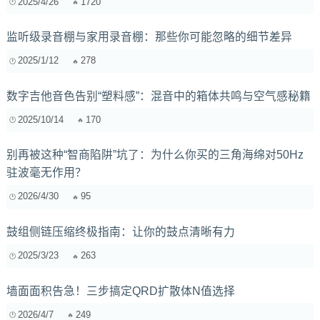
2025/4/26
1720
监听级录音棚与家用录音棚：那些你可能忽略的细节差异
2025/1/12
278
数字吉他音色告别“塑料感”：混音中的箱体共鸣与空气感秘籍
2025/10/14
170
别再被这种“智商陷阱”坑了：为什么你买的三角海绵对50Hz
驻波毫无作用？
2026/4/30
95
鼓组侧链压缩终极指南：让你的鼓点清晰有力
2025/3/23
263
墙面面积告急！三步搞定QRD扩散体N值选择
2026/4/7
249