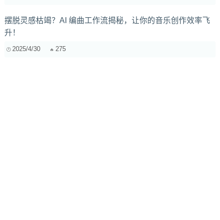
摆脱灵感枯竭？AI 编曲工作流揭秘，让你的音乐创作效率飞
升！
2025/4/30
275
原创音乐上短视频平台：如何保护我的版权不被“偷”走？
2025/11/11
227
延时效果在动作电影配乐中的运用：如何通过延时制造紧张
刺激的氛围？结合《速度与激情》系列配乐进行分析
2024/12/31
1130