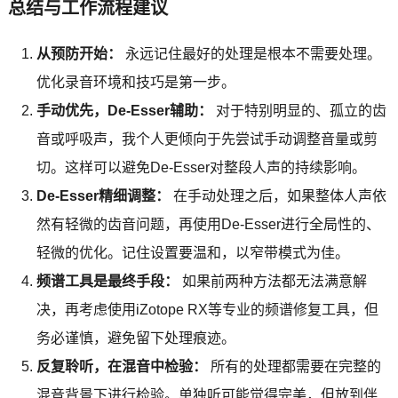
总结与工作流程建议
从预防开始：
永远记住最好的处理是根本不需要处理。
优化录音环境和技巧是第一步。
手动优先，De-Esser辅助：
对于特别明显的、孤立的齿
音或呼吸声，我个人更倾向于先尝试手动调整音量或剪
切。这样可以避免De-Esser对整段人声的持续影响。
De-Esser精细调整：
在手动处理之后，如果整体人声依
然有轻微的齿音问题，再使用De-Esser进行全局性的、
轻微的优化。记住设置要温和，以窄带模式为佳。
频谱工具是最终手段：
如果前两种方法都无法满意解
决，再考虑使用iZotope RX等专业的频谱修复工具，但
务必谨慎，避免留下处理痕迹。
反复聆听，在混音中检验：
所有的处理都需要在完整的
混音背景下进行检验。单独听可能觉得完美，但放到伴