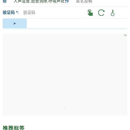
标
作
签
者
验证码 *
推荐标签