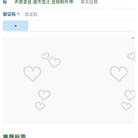
标
作
签
者
验证码 *
推荐标签