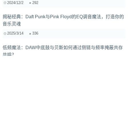
2024/12/2
292
揭秘经典：Daft Punk与Pink Floyd的EQ调音魔法，打造你的
音乐灵魂
2025/3/14
336
低频魔法：DAW中底鼓与贝斯如何通过侧链与频率掩蔽共存
共鸣？
2025/8/18
291
传统音乐教育跟不上时代？我们真的需要新的“课纲”了！
2026/3/23
85
如何使用不同混响设置营造出截然不同的音乐场景
2024/7/1
535