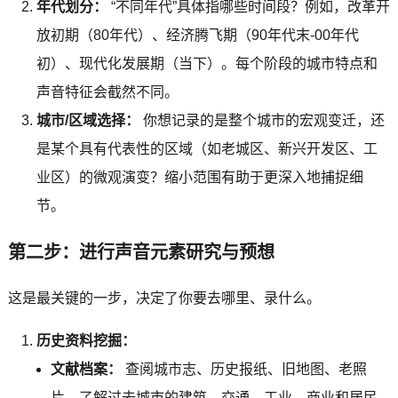
年代划分：
“不同年代”具体指哪些时间段？例如，改革开
放初期（80年代）、经济腾飞期（90年代末-00年代
初）、现代化发展期（当下）。每个阶段的城市特点和
声音特征会截然不同。
城市/区域选择：
你想记录的是整个城市的宏观变迁，还
是某个具有代表性的区域（如老城区、新兴开发区、工
业区）的微观演变？缩小范围有助于更深入地捕捉细
节。
第二步：进行声音元素研究与预想
这是最关键的一步，决定了你要去哪里、录什么。
历史资料挖掘：
文献档案：
查阅城市志、历史报纸、旧地图、老照
片，了解过去城市的建筑、交通、工业、商业和居民