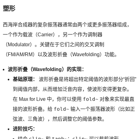
塑形
西海岸合成器的复杂振荡器通常由两个或更多振荡器组成，
一个作为载波（Carrier），另一个作为调制器
（Modulator）。关键在于它们之间的交叉调制
（FM/AM/RM）以及波形折叠（Wavefolding）功能。
波形折叠（Wavefolding）的实现：
基础原理：
波形折叠是将超出特定阈值的波形部分“折回”
到阈值内部，从而增加泛音内容，使波形变得更复杂。
fold~
在 Max for Live 中，你可以使用
对象来实现最直
fold~
接的波形折叠。给
输入一个振荡器波形（比如正
弦波、三角波），然后调整它的阈值参数。
进阶技巧：
clip~
tanh~
clip~
结合
和
：
可以裁剪波形，