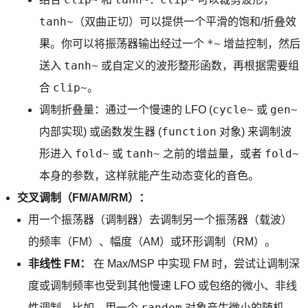
tanh~
（双曲正切）可以提供一个平滑的饱和/折叠效
*~
果。你可以将振荡器输出经过一个
增益控制，然后
tanh~
送入
或自定义的波形整形函数，再根据需要组
clip~
合
。
cycle~
gen~
调制折叠量：通过一个慢速的 LFO (
或
function
内部实现) 或函数发生器 (
对象) 来调制波
fold~
tanh~
fold~
形进入
或
之前的增益量，或者
本身的参数，这样就能产生动态变化的音色。
交叉调制（FM/AM/RM）：
用一个振荡器（调制器）去调制另一个振荡器（载波）
的频率（FM）、幅度（AM）或环形调制（RM）。
非线性 FM：
在 Max/MSP 中实现 FM 时，尝试让调制深
度或调制频率也受到其他慢速 LFO 或包络的微小、非线
random
性调制。比如，用一个
对象产生微小的随机