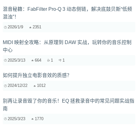
混音秘籍：FabFilter Pro-Q 3 动态侧链，解决底鼓贝斯“低频
混浊”！
2026/1/9
2351
MIDI 映射全攻略：从原理到 DAW 实战，玩转你的音乐控制
中心
2025/3/13
664
1
1
如何提升独立电影音效的质感？
2024/12/22
1012
别再让录音毁了你的音乐！EQ 拯救录音中的常见问题实战指
南
2025/3/23
1770
音乐创作中的情感表达技巧：如何用音符描绘内心世界