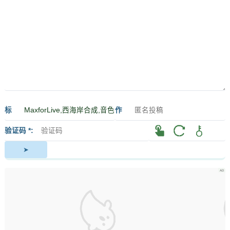
标
作
签
者
验证码 *