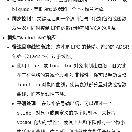
biquad~
*~
等低通滤波器和一个
增益对象。
同步控制：
关键是让同一个调制信号（比如包络或函数
发生器）同时控制 LPF 的截止频率和 VCA 的增益。
模拟“Vactrol-like”响应：
慢速且非线性衰减：
这才是 LPG 的精髓。普通的 ADSR
adsr~
包络（如
）过于线性。
line~
function
使用
或
对象来创建包络，但关键
在于在包络的衰减阶段引入
非线性
。你可以手动调整
function
对象的曲线，使其衰减部分呈对数或指数
曲线，而不是线性下降。
平滑处理：
在包络信号输出后，可以通过一个
slide~
对象（或自定义的斜率限制器）来模拟
Vactrol 响应的“惯性”，使其上升和下降都有一个微小
的延迟和曲线。这个延迟和曲线的参数需要仔细调