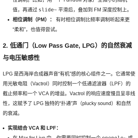
slide~
值，再通过
平滑后，叠加到 FM 深度控制上。
相位调制（PM）：
有时相位调制比频率调制听起来更
“柔和”，也值得尝试。
2. 低通门（Low Pass Gate, LPG）的自然衰减
与电压敏感性
LPG 是西海岸合成器声音“有机”感的核心组件之一。它通常使
用光敏电阻（Vactrol）同时控制一个低通滤波器（LPF）的
截止频率和一个 VCA 的增益。Vactrol 的响应速度慢且呈非线
性，这赋予了 LPG 独特的“扑通”声（plucky sound）和自然
的衰减。
实现结合 VCA 和 LPF：
onepole~
在 Max for Live 中，你需要同时控制一个
或