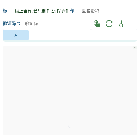
标
作
签
者
验证码 *