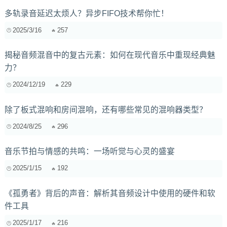
多轨录音延迟太烦人？异步FIFO技术帮你忙！
2025/3/16
257
揭秘音频混音中的复古元素：如何在现代音乐中重现经典魅
力？
2024/12/19
229
除了板式混响和房间混响，还有哪些常见的混响器类型？
2024/8/25
296
音乐节拍与情感的共鸣：一场听觉与心灵的盛宴
2025/1/15
192
《孤勇者》背后的声音：解析其音频设计中使用的硬件和软
件工具
2025/1/17
216