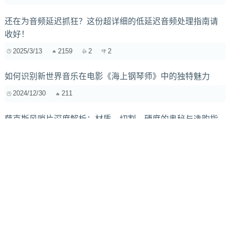
还在为音频延迟抓狂？这份超详细的低延迟音频处理指南请
收好！
2025/3/13
2159
2
2
如何识别新世界音乐在电影《海上钢琴师》中的独特魅力
2024/12/30
211
萨克斯风哨片深度解析：材质、切割、硬度的奥秘与选购指
南
2025/3/7
482
短视频新手福利：免费又好听的BGM去哪找？这些宝藏音乐
库请收好！
2025/11/3
1036