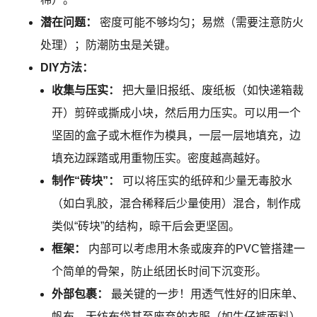
潜在问题：
密度可能不够均匀；易燃（需要注意防火
处理）；防潮防虫是关键。
DIY方法：
收集与压实：
把大量旧报纸、废纸板（如快递箱裁
开）剪碎或撕成小块，然后用力压实。可以用一个
坚固的盒子或木框作为模具，一层一层地填充，边
填充边踩踏或用重物压实。密度越高越好。
制作“砖块”：
可以将压实的纸碎和少量无毒胶水
（如白乳胶，混合稀释后少量使用）混合，制作成
类似“砖块”的结构，晾干后会更坚固。
框架：
内部可以考虑用木条或废弃的PVC管搭建一
个简单的骨架，防止纸团长时间下沉变形。
外部包裹：
最关键的一步！用透气性好的旧床单、
帆布、无纺布袋甚至废弃的衣服（如牛仔裤面料）