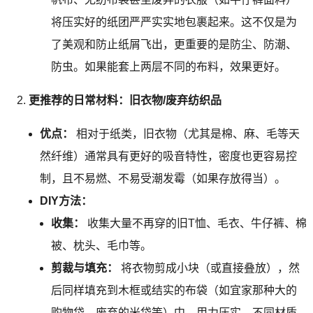
将压实好的纸团严严实实地包裹起来。这不仅是为
了美观和防止纸屑飞出，更重要的是防尘、防潮、
防虫。如果能套上两层不同的布料，效果更好。
更推荐的日常材料：旧衣物/废弃纺织品
优点：
相对于纸类，旧衣物（尤其是棉、麻、毛等天
然纤维）通常具有更好的吸音特性，密度也更容易控
制，且不易燃、不易受潮发霉（如果存放得当）。
DIY方法：
收集：
收集大量不再穿的旧T恤、毛衣、牛仔裤、棉
被、枕头、毛巾等。
剪裁与填充：
将衣物剪成小块（或直接叠放），然
后同样填充到木框或结实的布袋（如宜家那种大的
购物袋、废弃的米袋等）中，用力压实。不同材质