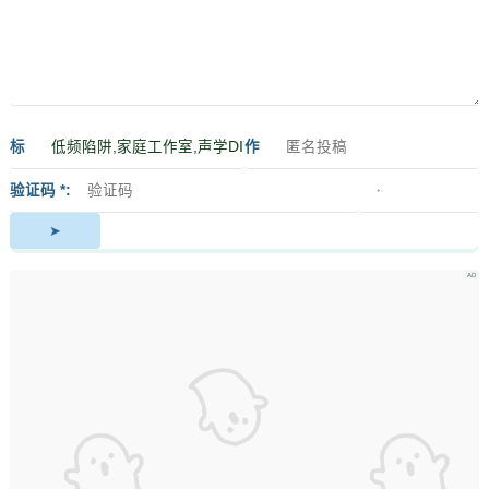
标
作
签
者
验证码 *