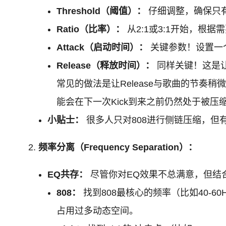
Threshold（阈值）：
仔细调整，确保只有
Ratio（比率）：
从2:1或3:1开始，根据
Attack（启动时间）：
关键参数！设置一个
Release（释放时间）：
同样关键！这是让8
常见的做法是让Release与歌曲的节奏稍
能会在下一次Kick到来之前仍然处于被压
小贴士：
很多人只对808进行侧链压缩，但有
频率分离（Frequency Separation）：
EQ共存：
尽管你对EQ效果不总满意，但结
808：
找到808最核心的频率（比如40-
占用过多动态空间。