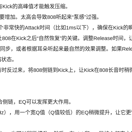
Kick的高峰值才能触发压缩。
需要增加。太高会导致808听起来“泵感”过强。
非常快的Attack时间（比如1ms以下），确保在Kick
08在Kick之后“自然恢复”的关键。调整Release时间
微同步，或者根据耳朵听起来最自然的效果调整。如果Relea
缩状态。
时反过来，将808侧链到Kick上，让Kick在808长
合侧链，EQ可以发挥更大作用。
60Hz），用一个宽Q值（Q值较低）的EQ稍微提升，让它