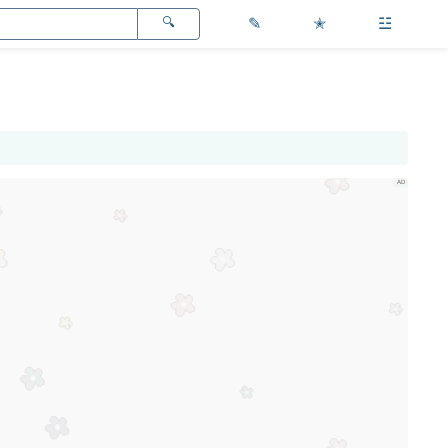
✎
✭
☳