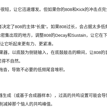
置得很短，让它迅速爆发。但如果你的808和Kick的冲击点完
。
决定了808的主体“长度”。如果808过长，会占据太多
密集出现的地方，调整808的Decay和Sustain，让它
会让它听起来更有力、更紧凑。
效果器，以底鼓为侧链输入，在底鼓敲击的瞬间，让808
显得不自然。
e不会拖沓，导致不必要的低频尾音堆积。
成器生成（或基于合成器样本），过高的共鸣设置可能会导
地削减掉那个恼人的共鸣峰值。