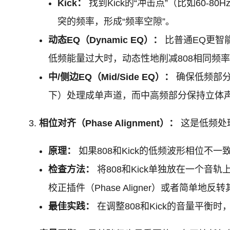
Kick：
找到Kick的“冲击点”（比如60-8
突的频率，形成“频率空隙”。
动态EQ（Dynamic EQ）：
比普通EQ更智
低频能量过大时，动态性地削减808相同频
中/侧边EQ（Mid/Side EQ）：
确保低频部分
下）处理成单声道，而中高频部分保持立体
相位对齐（Phase Alignment）：
这是低频处
原理：
如果808和Kick的低频波形相位
检查方法：
将808和Kick单独放在一个
校正插件（Phase Aligner）或者简单
最佳实践：
在调整808和Kick的音量平