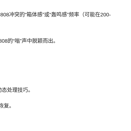
08冲突的“箱体感”或“轰鸣感”频率（可能在200-
在808的“嗡”声中脱颖而出。
的动态处理技巧。
恢复。