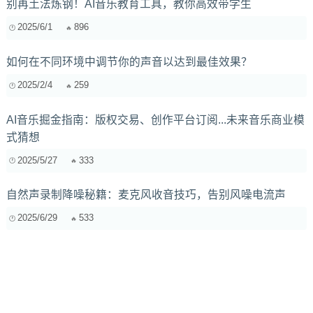
别再土法炼钢！AI音乐教育工具，教你高效带学生
2025/6/1
896
如何在不同环境中调节你的声音以达到最佳效果？
2025/2/4
259
AI音乐掘金指南：版权交易、创作平台订阅...未来音乐商业模
式猜想
2025/5/27
333
自然声录制降噪秘籍：麦克风收音技巧，告别风噪电流声
2025/6/29
533
【讨论】全屏蔽改造是“音色杀手”吗？聊聊屏蔽漆/铜箔对高频
损耗的真相
2026/5/16
66