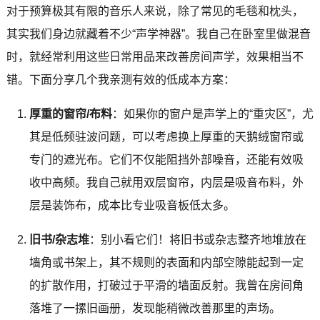
对于预算极其有限的音乐人来说，除了常见的毛毯和枕头，
其实我们身边就藏着不少“声学神器”。我自己在卧室里做混音
时，就经常利用这些日常用品来改善房间声学，效果相当不
错。下面分享几个我亲测有效的低成本方案：
厚重的窗帘/布料
：如果你的窗户是声学上的“重灾区”，尤
其是低频驻波问题，可以考虑换上厚重的天鹅绒窗帘或
专门的遮光布。它们不仅能阻挡外部噪音，还能有效吸
收中高频。我自己就用双层窗帘，内层是吸音布料，外
层是装饰布，成本比专业吸音板低太多。
旧书/杂志堆
：别小看它们！将旧书或杂志整齐地堆放在
墙角或书架上，其不规则的表面和内部空隙能起到一定
的扩散作用，打破过于平滑的墙面反射。我曾在房间角
落堆了一摞旧画册，发现能稍微改善那里的声场。