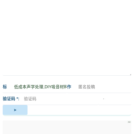
标
作
签
者
验证码 *