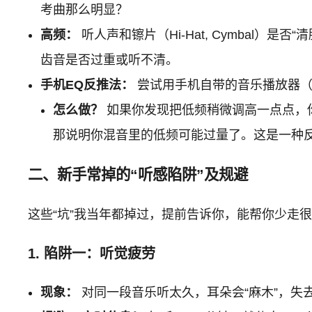
考曲那么明显？
高频：
听人声和镲片（Hi-Hat, Cymbal）
齿音是否过重或听不清。
手机EQ反推法：
尝试用手机自带的音乐播放器（
怎么做？
如果你发现把低频稍微调高一点点，你
那说明你混音里的低频可能过量了。这是一种
二、新手常掉的“听感陷阱”及规避
这些“坑”我当年都掉过，提前告诉你，能帮你少走
1. 陷阱一：听觉疲劳
现象：
对同一段音乐听太久，耳朵会“麻木”，失