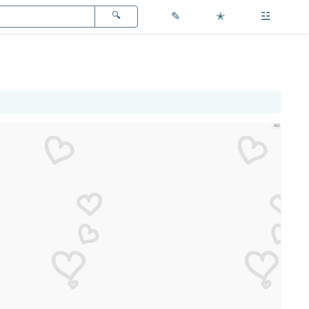
✎
✭
☳