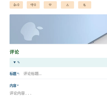
0
0
评论
✎
标题 *
内容 *