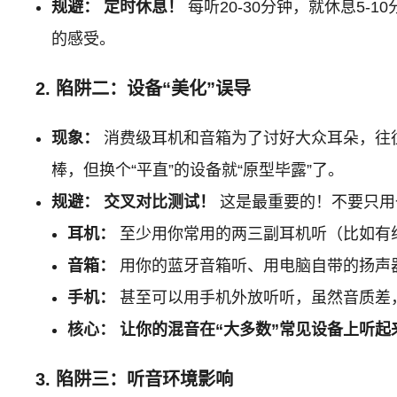
规避：
定时休息！
每听20-30分钟，就休息5
的感受。
2. 陷阱二：设备“美化”误导
现象：
消费级耳机和音箱为了讨好大众耳朵，往往
棒，但换个“平直”的设备就“原型毕露”了。
规避：
交叉对比测试！
这是最重要的！不要只用
耳机：
至少用你常用的两三副耳机听（比如有
音箱：
用你的蓝牙音箱听、用电脑自带的扬声器
手机：
甚至可以用手机外放听听，虽然音质差
核心：
让你的混音在“大多数”常见设备上听起
3. 陷阱三：听音环境影响