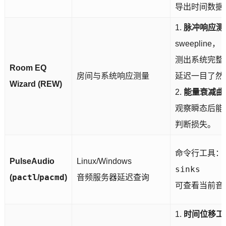
导出时间数据
1.
脉冲响应测
sweepline，
测出系统完整
Room EQ
房间与系统响应测量
延迟一目了然
Wizard (REW)
2.
能量衰减曲线
观察瞬态后能
判断损失。
命令行工具：
PulseAudio
Linux/Windows
sinks
pactl
pacmd
(
/
)
音频服务器延迟查询
可查看当前音
1.
时间位移工