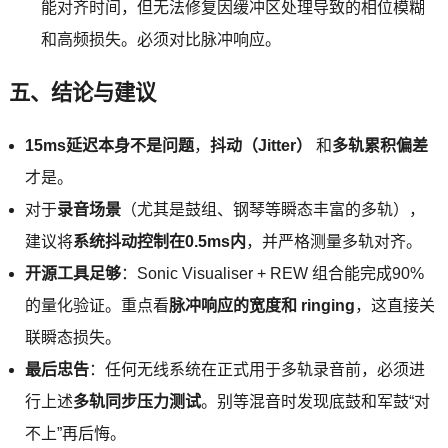
能对齐时间，但无法修复因缓冲区处理导致的相位模糊
和高频损失。必须对比脉冲响应。
五、结论与建议
15ms延迟本身不是问题
，
抖动（Jitter）
和
多轨累积偏差
才是。
对于
录音场景
（尤其是鼓组、钢琴等瞬态丰富的多轨），
建议将
系统抖动控制在0.5ms内
，并严格测量多轨对齐。
开源工具足够
：Sonic Visualiser + REW 组合能完成90%
的量化验证。重点看
脉冲响应的宽度和 ringing
，这直接关
联瞬态损失。
最后忠告
：任何无线系统在正式用于多轨录音前，必须进
行上述
多轨同步压力测试
。别等混音时发现底鼓和军鼓“对
不上”再后悔。