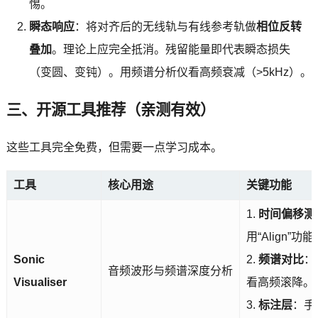
惕。
瞬态响应
：将对齐后的无线轨与有线参考轨做
相位反转
叠加
。理论上应完全抵消。残留能量即代表瞬态损失
（变圆、变钝）。用频谱分析仪看高频衰减（>5kHz）。
三、开源工具推荐（亲测有效）
这些工具完全免费，但需要一点学习成本。
工具
核心用途
关键功能
1.
时间偏移测
用“Align”
Sonic
2.
频谱对比
：
音频波形与频谱深度分析
Visualiser
看高频滚降。
3.
标注层
：手