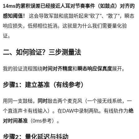
14ms的累积误差已经接近人耳对节奏事件（如鼓点）对齐的
感知阈值！
这会导致军鼓和底鼓听起来“软了”、“散了”，瞬态
响应损失，低频相位抵消。这就是为什么我们需要量化验
证。
二、如何验证？三步测量法
我的验证流程围绕
时间对齐精度
和
瞬态响应保真度
展开。
步骤1：建立基准（有线参考）
用同一支鼓槌，
同时
敲击两个麦克风（一个接无线系统，一
个直连声卡有线输入）。在DAW中录制两轨。有线轨作为
绝
对时间基准
（0ms参考）。
步骤2：量化延迟与抖动