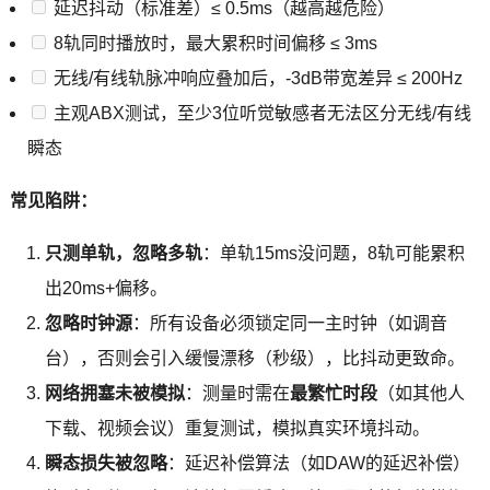
延迟抖动（标准差）≤ 0.5ms（越高越危险）
8轨同时播放时，最大累积时间偏移 ≤ 3ms
无线/有线轨脉冲响应叠加后，-3dB带宽差异 ≤ 200Hz
主观ABX测试，至少3位听觉敏感者无法区分无线/有线
瞬态
常见陷阱：
只测单轨，忽略多轨
：单轨15ms没问题，8轨可能累积
出20ms+偏移。
忽略时钟源
：所有设备必须锁定同一主时钟（如调音
台），否则会引入缓慢漂移（秒级），比抖动更致命。
网络拥塞未被模拟
：测量时需在
最繁忙时段
（如其他人
下载、视频会议）重复测试，模拟真实环境抖动。
瞬态损失被忽略
：延迟补偿算法（如DAW的延迟补偿）