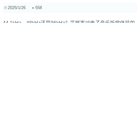
2025/1/26
558
44.1kHz、48kHz还是96kHz？采样率对电子音乐听觉体验的
影响深度解析
2024/11/27
1968
深入解析：如何通过系统工具与第三方软件优化ASIO驱动性
能
2025/3/13
363