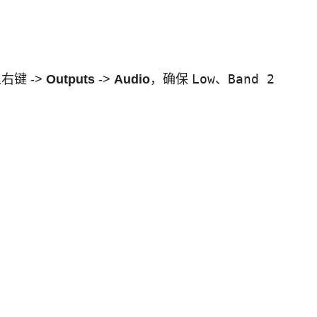
Low
Band 2
右键 ->
Outputs
->
Audio
，确保
、