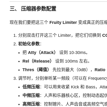
三、 压缩器参数配置
现在我们要把这三个
Fruity Limiter
变成真正的压
分别双击打开这三个 Limiter，把它们切换到
C
初始化参数
：
把
Atty（Attack）
设到 10-30ms。
Rel（Release）
设到 100ms 左右。
Thres（阈值）
先拉到最大（0dB），
Rat
调节时，分别单听某一频段（可以在 Frequency Spli
低频压缩
：可以用来收紧 Kick 和 Bass，
中频压缩
：人声和乐器核心区，控制动态起
高频压缩
：控制镲片、人声齿音或高频空气