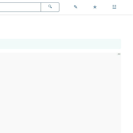
✎
✭
☳