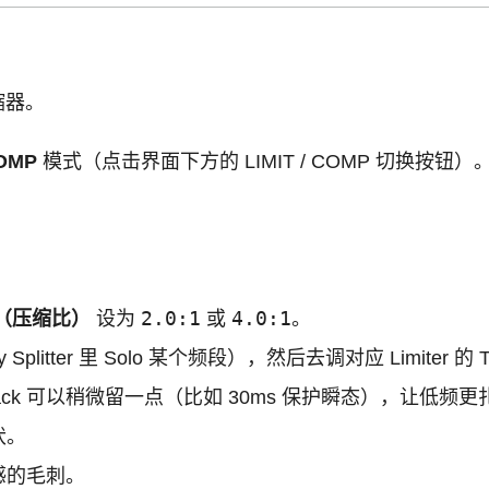
缩器。
OMP
模式（点击界面下方的 LIMIT / COMP 切换按钮）
2.0:1
4.0:1
io（压缩比）
设为
或
。
tter 里 Solo 某个频段），然后去调对应 Limiter 的 Th
Attack 可以稍微留一点（比如 30ms 保护瞬态），让低频
伏。
感的毛刺。