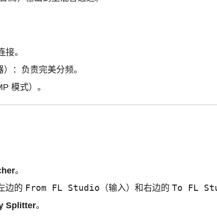
连接。
引入，神器）：负责完美分频。
P 模式）。
cher
。
From FL Studio
To FL St
左边的
（输入）和右边的
 Splitter
。