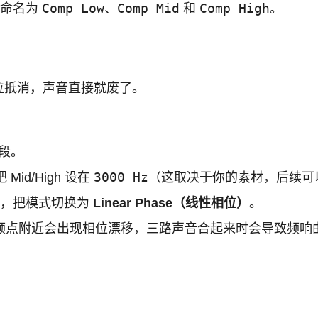
Comp Low
Comp Mid
Comp High
重命名为
、
和
。
位抵消，声音直接就废了。
段。
3000 Hz
 Mid/High 设在
（这取决于你的素材，后续可
的左下角，把模式切换为
Linear Phase（线性相位）
。
频点附近会出现相位漂移，三路声音合起来时会导致频响曲线变