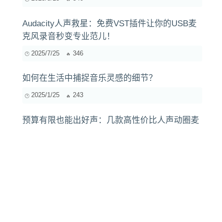
Audacity人声救星：免费VST插件让你的USB麦
克风录音秒变专业范儿！
2025/7/25
346
如何在生活中捕捉音乐灵感的细节？
2025/1/25
243
预算有限也能出好声：几款高性价比人声动圈麦
克风深度解析与推荐
2025/8/10
528
盘点值得推荐的AI音乐素材网站，助你创作更高
效
2024/8/11
297