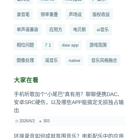
录音笔
频率重叠
声场设
版权收益
单声道兼容
应用方
电贝斯
ai音乐
相位问题
7 1
daw app
游戏氛围
图像处理
谣音乐
native
音乐风格融合
大家在看
手机听歌加个“小尾巴”真有用？聊聊便携DAC、
安卓SRC硬伤，以及哪些APP能搞定无损独占输
出
2026/6/2
303
环境录音如何成就氛围音乐？电影配乐中的应用