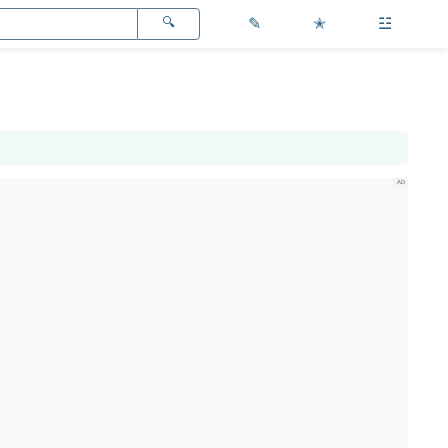
✎
✭
☳