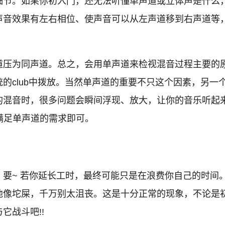
细节。如果你初入门，还无法听懂单声道或立体声是什么
声音效果有左右相位、使声音可以从左声道移到右声道等
压为同声道。总之，会用单声道来检视混音过程主要的原因
的club中拨放。当然单声道的重要不只这个因素，另一
的混音时，很多问题会瞬间浮现、放大，让你的音乐听起
满足单声道的需求即可。
要~ 若你延长工时，最终可能只是在浪费你自己的时间
他像坨屎，千万别太沮丧。这是十分正常的现象，不论是
它战斗吧!!