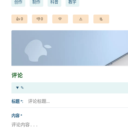
创作
制作
科普
教学
0
0
评论
✎
标题 *
内容 *