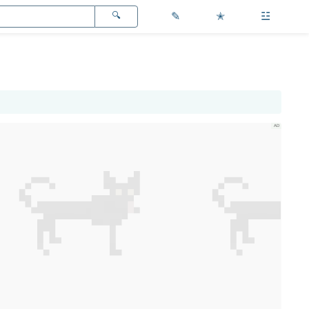
✎
✭
☳