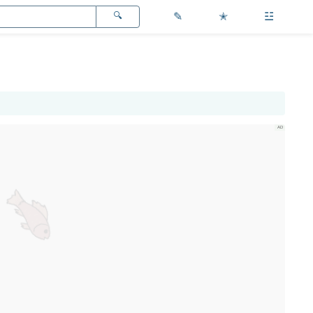
✎
✭
☳