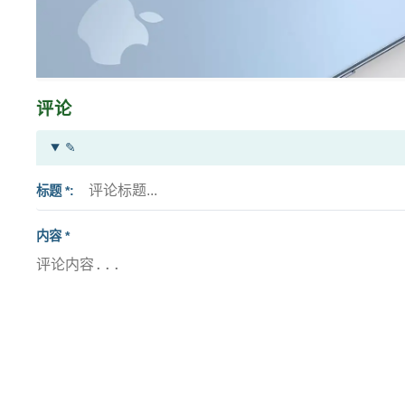
评论
✎
标题 *
内容 *