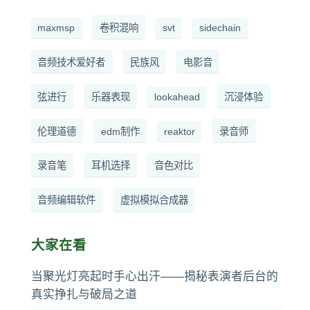
maxmsp
卷积混响
svt
sidechain
音频技术爱好者
民族风
电影音
弦进行
乐器表现
lookahead
沉浸体验
伦理道德
edm制作
reaktor
录音师
录音笔
耳机选择
音色对比
音频编辑软件
虚拟模拟合成器
大家在看
当聚光灯亮起时手心出汗——揭秘表演者后台的
真实挣扎与破局之道