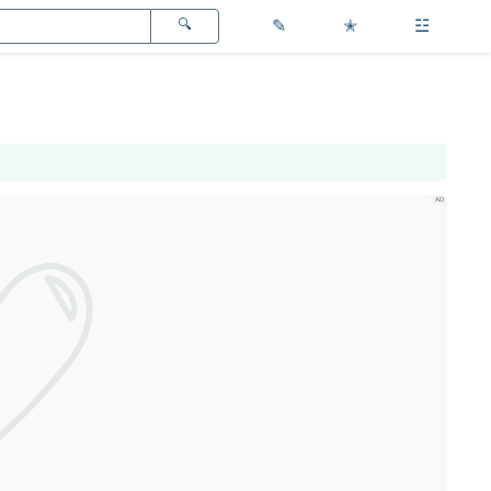
✎
✭
☳