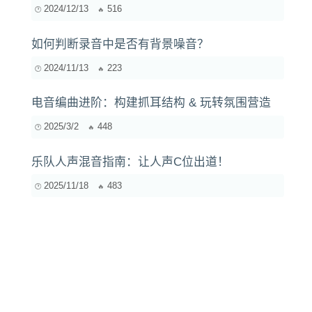
2024/12/13
516
如何判断录音中是否有背景噪音？
2024/11/13
223
电音编曲进阶：构建抓耳结构 & 玩转氛围营造
2025/3/2
448
乐队人声混音指南：让人声C位出道！
2025/11/18
483
当代作曲家使用哪些电子乐器？探索现代音乐创
作的神秘工具
2025/2/8
1455
新房客厅蓝牙音箱推荐：简约而不失格调的选择