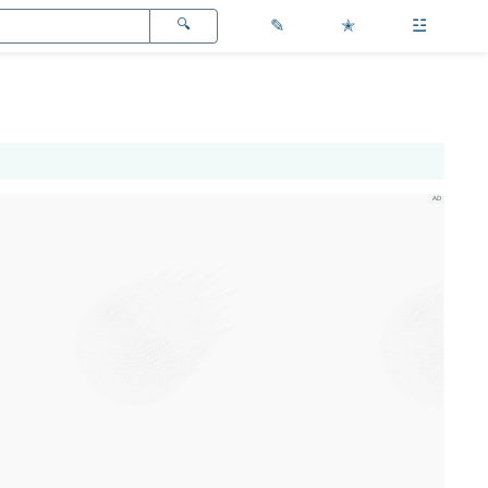
✎
✭
☳