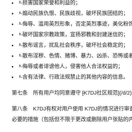
*
损害国家荣誉和利益的；
*
煽动民族仇恨、民族歧视，破坏民族团结的；
*
侮辱、滥用英烈形象，否定英烈事迹，美化粉
*
破坏国家宗教政策，宣扬邪教和封建迷信的；
*
散布谣言，扰乱社会秩序，破坏社会稳定的；
*
散布淫秽、色情、赌博、暴力、凶杀、恐怖或
*
侮辱或者诽谤他人，侵害他人合法权益的；
*
含有法律、行政法规禁止的其他内容的信息。
第七条 所有用户均同意遵守
[
K7DJ社区规范
](/d/2)
第八条 K7DJ有权对用户使用 K7DJ的情况进行
必要的措施（包括但不限于更改或删除用户张贴的内