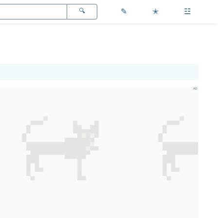
✎
✭
☳