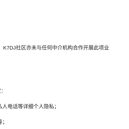
，K7DJ社区亦未与任何中介机构合作开展此项业
权：
私人电话等详细个人隐私；
等；