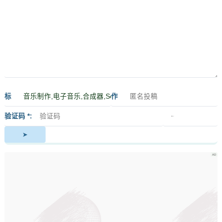
标
作
签
者
验证码 *