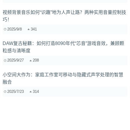
视频背景音乐如何“识趣”地为人声让路？两种实用音量控制技
巧！
2025/9/8
341
DAW复古秘籍：如何打造8090年代“芯音”游戏音效，兼顾颗
粒感与清晰度
2025/9/27
208
小空间大作为：家庭工作室可移动与隐藏式声学处理的智慧
融合
2025/7/23
314
人声录音中不同压缩器插件的对比分析及参数选择技巧
2024/11/30
657
详解人声压缩：从阈值、比率到攻击和释放时间的参数设置