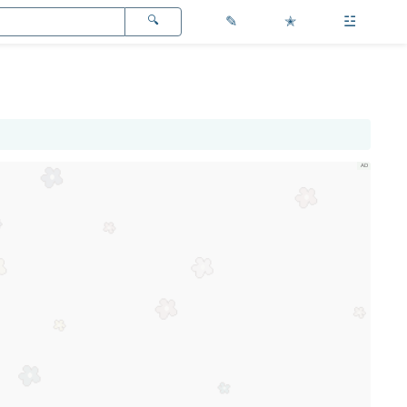
✎
✭
☳