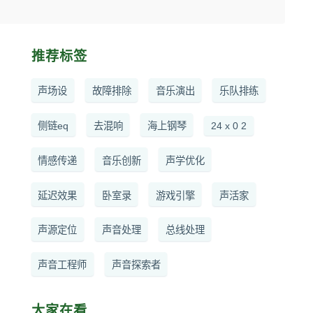
推荐标签
声场设
故障排除
音乐演出
乐队排练
侧链eq
去混响
海上钢琴
24 x 0 2
情感传递
音乐创新
声学优化
延迟效果
卧室录
游戏引擎
声活家
声源定位
声音处理
总线处理
声音工程师
声音探索者
大家在看