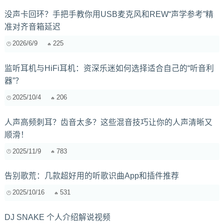
没声卡回环？手把手教你用USB麦克风和REW“声学参考”精
准对齐音箱延迟
2026/6/9
225
监听耳机与HiFi耳机：资深乐迷如何选择适合自己的“听音利
器”？
2025/10/4
206
人声高频刺耳？齿音太多？这些混音技巧让你的人声清晰又
顺滑！
2025/11/9
783
告别歌荒：几款超好用的听歌识曲App和插件推荐
2025/10/16
531
DJ SNAKE 个人介绍解说视频