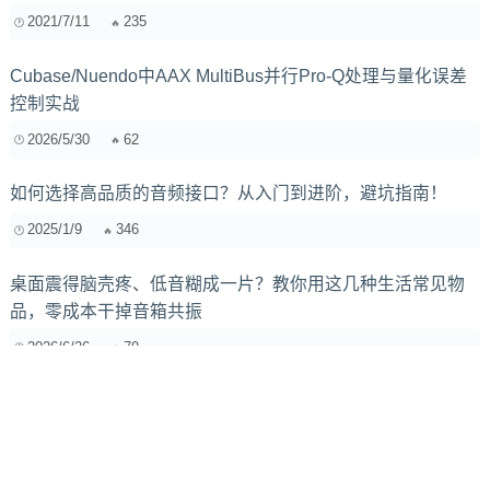
2021/7/11
235
Cubase/Nuendo中AAX MultiBus并行Pro-Q处理与量化误差
控制实战
2026/5/30
62
如何选择高品质的音频接口？从入门到进阶，避坑指南！
2025/1/9
346
桌面震得脑壳疼、低音糊成一片？教你用这几种生活常见物
品，零成本干掉音箱共振
2026/6/26
79
二手专业录音棚设备淘货指南：前级与监听设备的捡漏心得
2026/6/1
86