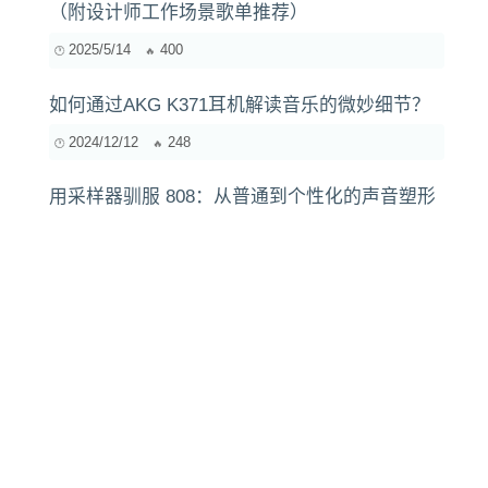
（附设计师工作场景歌单推荐）
2025/5/14
400
如何通过AKG K371耳机解读音乐的微妙细节？
2024/12/12
248
用采样器驯服 808：从普通到个性化的声音塑形
指南
2025/12/25
134
AI音乐解密：如何用AI识别乐器并分析乐器间的
互动
2025/7/17
399