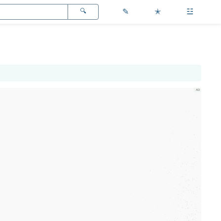
✎
✭
☳