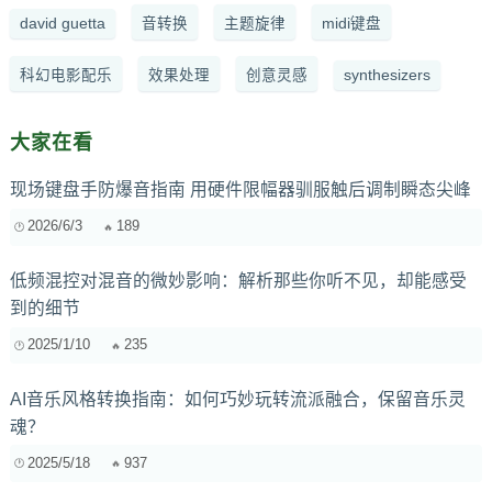
david guetta
音转换
主题旋律
midi键盘
科幻电影配乐
效果处理
创意灵感
synthesizers
大家在看
现场键盘手防爆音指南 用硬件限幅器驯服触后调制瞬态尖峰
2026/6/3
189
低频混控对混音的微妙影响：解析那些你听不见，却能感受
到的细节
2025/1/10
235
AI音乐风格转换指南：如何巧妙玩转流派融合，保留音乐灵
魂？
2025/5/18
937