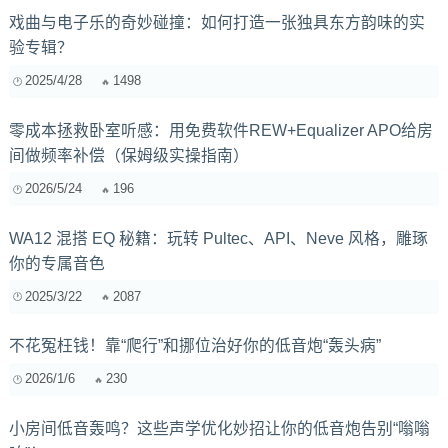
戏曲与电子乐的奇妙碰撞：如何打造一张独具东方韵味的实
验专辑？
2025/4/28
1498
零成本拯救卧室听感：用免费软件REW+Equalizer APO给房
间做频率补偿（保姆级实操指南）
2026/5/24
196
WA12 混搭 EQ 秘籍：玩转 Pultec、API、Neve 风格，雕琢
你的专属音色
2025/3/22
2087
不花冤枉钱！靠“爬行”和挪位治好你的低音炮“轰头病”
2026/1/6
230
小房间低音轰鸣？这些声学优化妙招让你的低音炮告别“嗡嗡