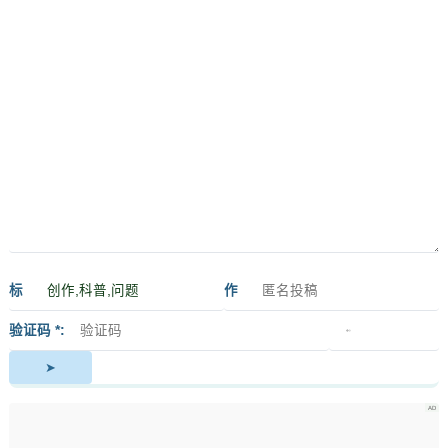
标
作
签
者
验证码 *