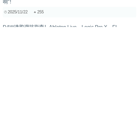
响”！
2025/11/22
255
DAW选购避坑指南！Ableton Live、Logic Pro X、FL
Studio、Cubase深度对比，找到你的专属利器！
2025/5/9
841
用频谱分析仪给 Vocal 做 EQ，为什么齿音处理和共鸣峰值查
找是关键？常用人声 EQ 预设分享！
2025/6/7
1169